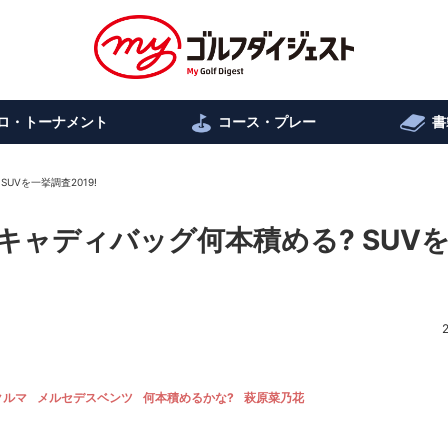
ロ・トーナメント
コース・プレー
書
UVを一挙調査2019!
キャディバッグ何本積める? SUV
クルマ
メルセデスベンツ
何本積めるかな?
萩原菜乃花