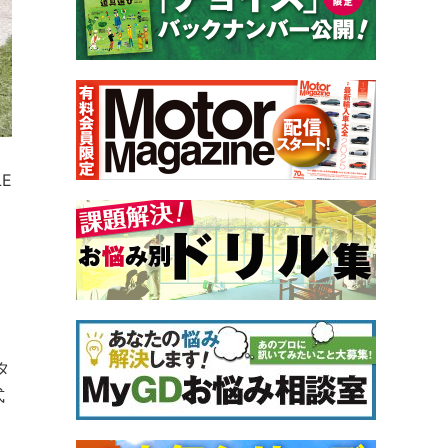
E
タ
式