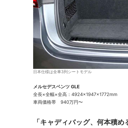
日本仕様は全車3列シートモデル
メルセデスベンツ GLE
全長×全幅×全高：4924×1947×1772mm
車両価格帯 940万円〜
「キャディバッグ、何本積め