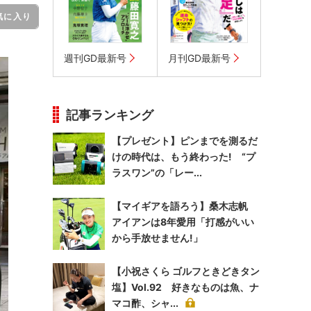
気に入り
週刊GD最新号
月刊GD最新号
記事ランキング
【プレゼント】ピンまでを測るだ
けの時代は、もう終わった! “プ
ラスワン”の「レー...
【マイギアを語ろう】桑木志帆
アイアンは8年愛用「打感がいい
から手放せません!」
【小祝さくら ゴルフときどきタン
塩】Vol.92 好きなものは魚、ナ
マコ酢、シャ...