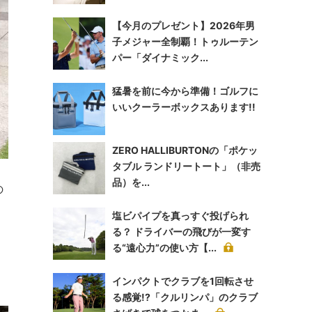
【今月のプレゼント】2026年男
子メジャー全制覇！トゥルーテン
パー「ダイナミック...
猛暑を前に今から準備！ゴルフに
いいクーラーボックスあります!!
ZERO HALLIBURTONの「ポケッ
タブル ランドリートート」（非売
品）を...
の
塩ビパイプを真っすぐ投げられ
る？ ドライバーの飛びが一変す
る“遠心力”の使い方【...
インパクトでクラブを1回転させ
る感覚!?「クルリンパ」のクラブ