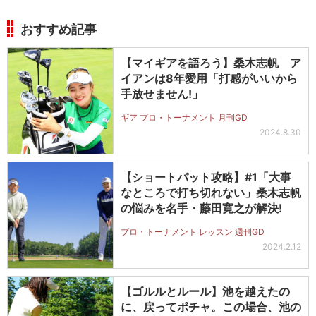
おすすめ記事
【マイギアを語ろう】桑木志帆 ア
イアンは8年愛用「打感がいいから
手放せません!」
ギア プロ・トーナメント 月刊GD
2024.8.30
【ショートパット攻略】#1「大事
なところで打ち切れない」桑木志帆
の悩みを名手・藤田寛之が解決!
プロ・トーナメント レッスン 週刊GD
2024.2.12
【ゴルルとルール】池を越えたの
に、戻ってポチャ。この場合、池の