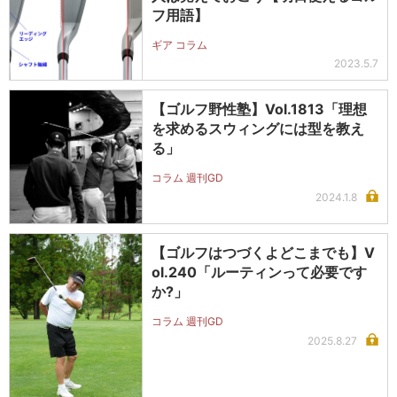
フ用語】
ギア コラム
2023.5.7
【ゴルフ野性塾】Vol.1813「理想
を求めるスウィングには型を教え
る」
コラム 週刊GD
2024.1.8
【ゴルフはつづくよどこまでも】V
ol.240「ルーティンって必要です
か?」
コラム 週刊GD
2025.8.27