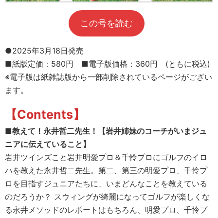
この号を読む
●2025年3月18日発売
■紙版定価：580円 ■電子版価格：360円 (ともに税込)
※電子版は紙雑誌版から一部削除されているページがござい
ます。
【Contents】
■教えて！永井哲二先生！【岩井姉妹のコーチがいまジュ
ニアに伝えていること】
岩井ツインズこと岩井明愛プロ＆千怜プロにゴルフのイロ
ハを教えた永井哲二先生。第二、第三の明愛プロ、千怜プ
ロを目指すジュニアたちに、いまどんなことを教えている
のだろうか？ スウィングが綺麗になってゴルフが楽しくな
る永井メソッドのレポートはもちろん、明愛プロ、千怜プ