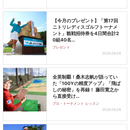
【今月のプレゼント】「第17回
ニトリレディスゴルフトーナメ
ント」観戦招待券を4日間合計2
0組40名…
プレゼント
2026.08.06
全英制覇！桑木志帆が語ってい
た「100Yの精度アップ」「飛ば
しの秘密」を再録！ 藤田寛之か
ら直接受け…
プロ・トーナメント
レッスン
2026.08.06