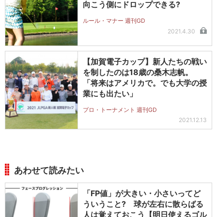
向こう側にドロップできる?
ルール・マナー 週刊GD
2021.4.30
【加賀電子カップ】新人たちの戦い
を制したのは18歳の桑木志帆。
「将来はアメリカで。でも大学の授
業にも出たい」
プロ・トーナメント 週刊GD
2021.12.13
あわせて読みたい
「FP値」が大きい・小さいってど
ういうこと? 球が左右に散らばる
人は覚えておこう【明日使えるゴル