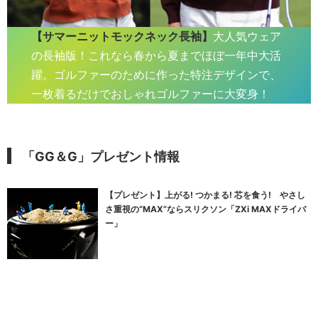
【サマーニットモックネック長袖】
大人気ウェア
の長袖版！これなら春から夏までほぼ一年中大活
躍。ゴルファーのために作った特注デザインで、
一枚着るだけでおしゃれゴルファーに大変身！
「GG＆G」プレゼント情報
【プレゼント】上がる! つかまる! 芯を食う! やさし
さ重視の“MAX”ならスリクソン「ZXi MAXドライバ
ー」