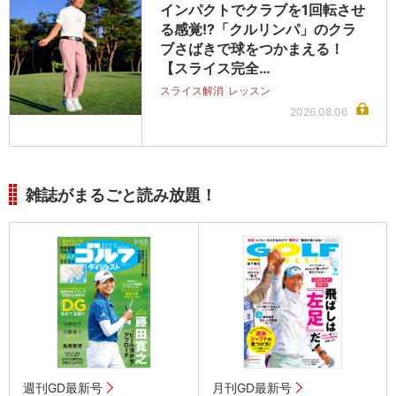
インパクトでクラブを1回転させ
る感覚!?「クルリンパ」のクラ
ブさばきで球をつかまえる！
【スライス完全…
スライス解消
レッスン
2026.08.06
雑誌がまるごと読み放題！
週刊GD最新号
月刊GD最新号