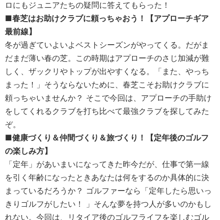
ロにもジュニアたちの疑問に答えてもらった！
■春芝はお助けクラブに頼っちゃおう！【アプローチギア
最前線】
冬が過ぎていよいよベストシーズンがやってくる。だがま
だまだ薄い春の芝。この時期はアプローチのさじ加減が難
しく、ザックリやトップが出やすくなる。「また、やっち
まった！」そうならないために、春芝こそお助けクラブに
頼っちゃいませんか？ そこで今回は、アプローチの手助け
をしてくれるクラブを打ち比べて最強クラブを探してみた
ぞ。
■健康づくり＆仲間づくり＆旅づくり！【定年後のゴルフ
の楽しみ方】
「定年」があいまいになってきた昨今だが、仕事で第一線
を引く年齢になったときあなたは何をするのか具体的に決
まっているだろうか？ ゴルファーなら「定年したら思いっ
きりゴルフがしたい！ 」そんな夢を持つ人が多いのかもし
れない。今回は、リタイア後のゴルフライフを楽しむゴル