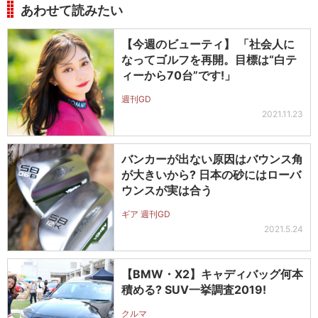
あわせて読みたい
【今週のビューティ】 「社会人に
なってゴルフを再開。目標は“白テ
ィーから70台”です!」
週刊GD
2021.11.23
バンカーが出ない原因はバウンス角
が大きいから? 日本の砂にはローバ
ウンスが実は合う
ギア 週刊GD
2021.5.24
【BMW・X2】キャディバッグ何本
積める? SUV一挙調査2019!
クルマ