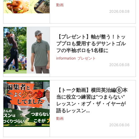
動画
2026.08.08
【プレゼント】軸が整う！トッ
ププロも愛用するデサントゴル
フの半袖ポロを1名様に
information
プレゼント
2026.08.08
【トーク動画】横田英治編⑥本
当に役立つ練習は“つまらない”
レッスン・オブ・ザ・イヤーが
語るレッスン…
動画
2026.08.06