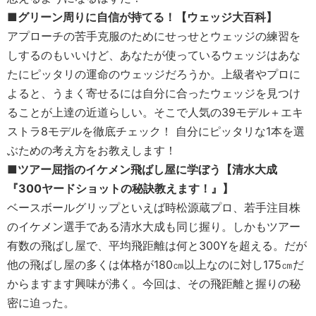
■グリーン周りに自信が持てる！【ウェッジ大百科】
アプローチの苦手克服のためにせっせとウェッジの練習を
しするのもいいけど、あなたが使っているウェッジはあな
たにピッタリの運命のウェッジだろうか。上級者やプロに
よると、うまく寄せるには自分に合ったウェッジを見つけ
ることが上達の近道らしい。そこで人気の39モデル＋エキ
ストラ8モデルを徹底チェック！ 自分にピッタリな1本を選
ぶための考え方をお教えします！
■ツアー屈指のイケメン飛ばし屋に学ぼう【清水大成
『300ヤードショットの秘訣教えます！』】
ベースボールグリップといえば時松源蔵プロ、若手注目株
のイケメン選手である清水大成も同じ握り。しかもツアー
有数の飛ばし屋で、平均飛距離は何と300Yを超える。だが
他の飛ばし屋の多くは体格が180㎝以上なのに対し175㎝だ
からますます興味が沸く。今回は、その飛距離と握りの秘
密に迫った。