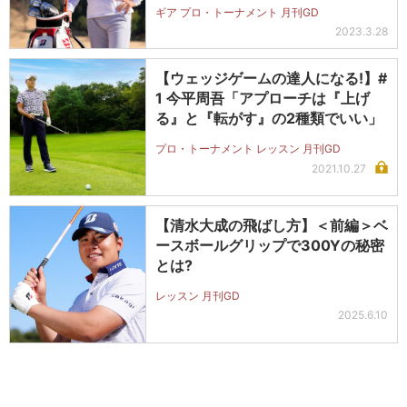
ギア プロ・トーナメント 月刊GD
2023.3.28
【ウェッジゲームの達人になる!】#
1 今平周吾「アプローチは『上げ
る』と『転がす』の2種類でいい」
プロ・トーナメント レッスン 月刊GD
2021.10.27
【清水大成の飛ばし方】＜前編＞ベ
ースボールグリップで300Yの秘密
とは?
レッスン 月刊GD
2025.6.10