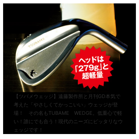
【ツバメウェッジ】遠藤製作所と月刊GD本気で
考えた「やさしくてかっこいい」ウェッジが登
場！ その名もTUBAME WEDGE。低重心で軽
い！誰にでも合う！現代のニーズにピッタリなウ
ェッジです！