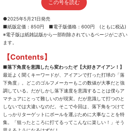
この号を読む
●2025年5月21日発売
■紙版定価：850円 ■電子版価格：600円 (ともに税込)
※電子版は紙雑誌版から一部削除されているページがござい
ます。
【Contents】
■落下角度を意識したら変わったぞ【大好きアイアン！】
最近よく聞くキーワードが、アイアンで打った打球の「落
下角度」。どこのゴルフメーカーもこの数値が大事だと強
調している。だがしかし落下速度を意識することは僕らア
マチュアにとって難しいのが現実。だが意識して打つのと
しないでは大違いなのだ。そこで今回は、落下角をつけて
しっかりターゲットにボールを運ぶために大事なことを特
集。「狙ったところに打てるってこんなに楽しい！」そう
思えるようになるはずだ！