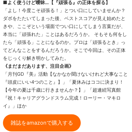
■よく使うけど曖昧…【『頑張る』の正体を探る】
「よし！今度こそ頑張る！」とつい口にしていませんか？
ダボをたたいてしまった後、ベストスコアが見え始めたと
きや、ここぞという場面でつい口にしてしまう言葉だが、
本当に「頑張れた」ことはあるだろうか。 そもそも何をし
たら「頑張る」ことになるのか。プロは「頑張るとき」っ
てどんなことをするんだろうか。そこで今回は、その正体
をじっくり解き明かしてみた。
《まだまだあります、注目企画》
「月刊GD『美』活動【なかなか聞けないけれど大事なこと
『頭皮にいい4つのこと』】」「夏休みはココに決まり！
【今年の夏は千歳に行きませんか？】」「超連続写真館
『祝！キャリアグランドスラム完成！ローリー・マキロ
イ』」ほか
雑誌をamazonで購入する