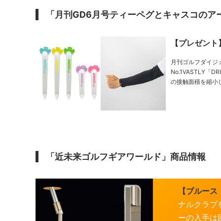
「月刊GD6月号ティーペグとキャスコのア
【プレゼント
月刊ゴルフダイジェ
No.1VASTLY「DRIVE Tee」（20名） VASTL
の接触面積を縮小
に。 ……
「近未来ゴルフギアワールド」商品情報
【ブルース
ナルクラブ
ーの入手は