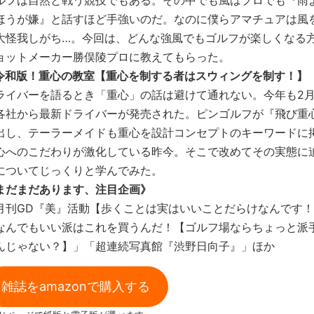
ルフは自然と戦う競技でもある。その中でも風はプロでも『雨
ほうが嫌』と話すほど手強いのだ。なのに僕らアマチュアは風
大怪我しがち…。今回は、どんな強風でもゴルフが楽しくなる
ョットメーカー勝俣陵プロに教えてもらった。
令和版！重心の教室【重心を制する者はスウィングを制す！】
ライバーを語るとき「重心」の話は避けて通れない。今年も2
各社から最新ドライバーが発売された。ピンゴルフが『飛び重
出し、テーラーメイドも重心を設計コンセプトのキーワードに
心へのこだわりが激化している昨今。そこで改めてその実態に
についてじっくりと学んでみた。
まだまだあります、注目企画》
月刊GD『美』活動【歩くことは実はいいことだらけなんです
なんでもいい派はこれを買うんだ！【ゴルフ場ならちょっと派
んじゃない？】」「超連続写真館『渋野日向子』」ほか
雑誌をamazonで購入する