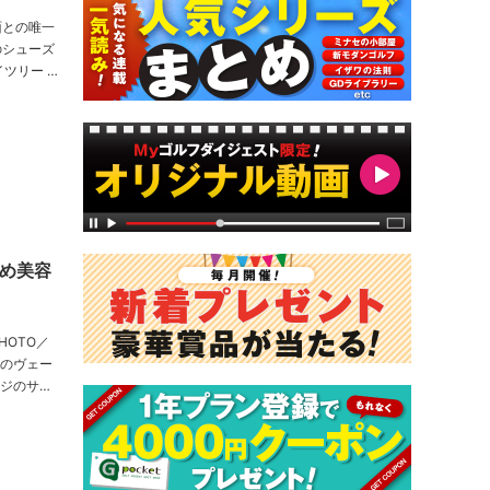
面との唯一
のシューズ
め美容
ージのサク