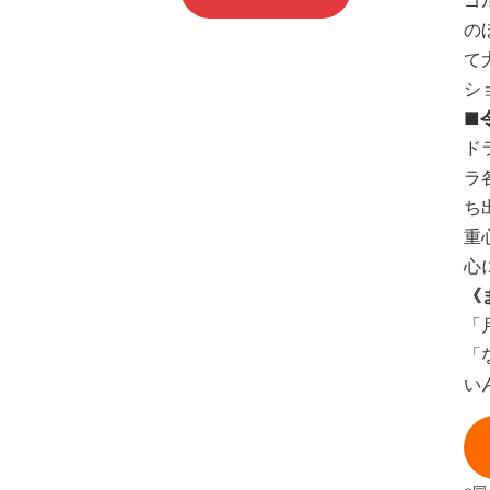
ゴ
の
て
シ
■
ド
ラ
ち
重
心
《
「
「
い