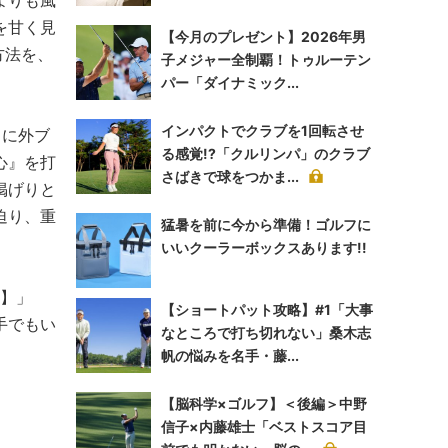
よりも風
を甘く見
【今月のプレゼント】2026年男
方法を、
子メジャー全制覇！トゥルーテン
パー「ダイナミック...
インパクトでクラブを1回転させ
月に外ブ
る感覚!?「クルリンパ」のクラブ
心』を打
さばきで球をつかま...
掲げりと
迫り、重
猛暑を前に今から準備！ゴルフに
いいクーラーボックスあります!!
！】」
【ショートパット攻略】#1「大事
手でもい
なところで打ち切れない」桑木志
帆の悩みを名手・藤...
【脳科学×ゴルフ】＜後編＞中野
信子×内藤雄士「ベストスコア目