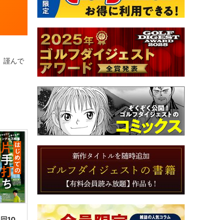
。謹んで
回10