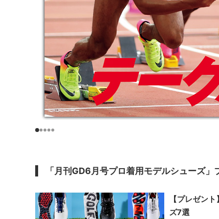
「月刊GD6月号
プロ着用モデルシューズ
」
【プレゼント
ズ7選