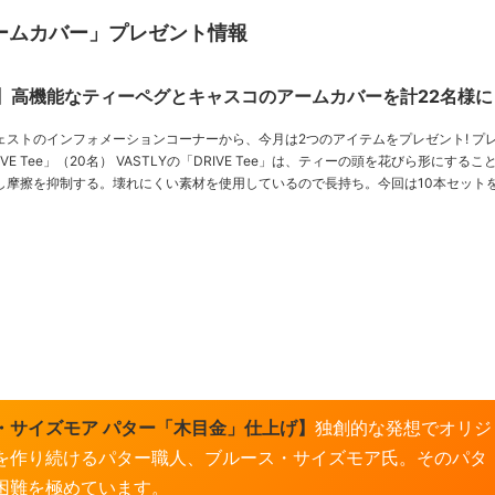
ームカバー」プレゼント情報
】高機能なティーペグとキャスコのアームカバーを計22名様に
ストのインフォメーションコーナーから、今月は2つのアイテムをプレゼント! プレゼント
Yの「DRIVE Tee」は、ティーの頭を花びら形にすることで、球と
し摩擦を抑制する。壊れにくい素材を使用しているので長持ち。今回は10本セットを
・サイズモア パター「木目金」仕上げ】
独創的な発想でオリジ
を作り続けるパター職人、ブルース・サイズモア氏。そのパタ
困難を極めています。