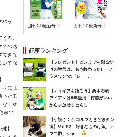
クバッ
週刊GD最新号
月刊GD最新号
てくる。
クでの速
記事ランキング
プできな
【プレゼント】ピンまでを測るだ
ついて深
けの時代は、もう終わった! “プ
ラスワン”の「レー...
】
、時には
【マイギアを語ろう】桑木志帆
合ったモ
アイアンは8年愛用「打感がいい
こなす女
から手放せません!」
運命の
【小祝さくら ゴルフときどきタン
塩】Vol.92 好きなものは魚、ナ
い球】
マコ酢、シャ...