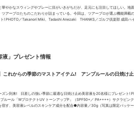
と華やかなスウィングやプレーに目がいきがちだが、足元にも注目してほしい。地
、ツアープロたちのこだわりが詰まっている。今回は、ツアープロが選ぶ機能満載
楽部 成田ハイツリー 解
容液」プレゼント情報
】これからの季節のマストアイテム! アンプルールの日焼け止
ン到来! 日差しの強い季節に最適な日焼け止め美容液を20名様にプレゼント! PHOTO／
を宿す、美容液レベルのスキンケア成分を配合●内容量／30g（写真は限定パッケ
は通常デザイン）……