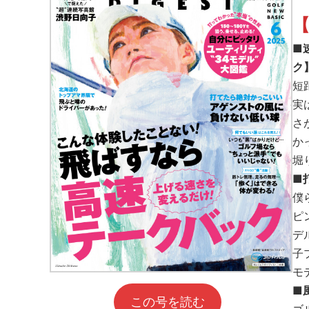
【
■
ク
短
実
さ
か
堀
■
僕
ピ
デ
子
モ
■
この号を読む