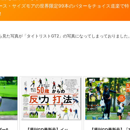
ース・サイズモアの世界限定99本のパターをチョイス道楽で特
！
側から見た写真が「タイトリストGT2」の写真になってしまっておりました
ザー&
【週刊GD最新号】イッ
【週刊GD最新号】「1