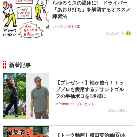
らゆるミスの温床に! ドライバー
「あおり打ち」を解消するオススメ
練習法
レッスン 週刊GD
2025.4.14
新着記事
【プレゼント】軸が整う！トッ
ププロも愛用するデサントゴル
フの半袖ポロを1名様に
information
プレゼント
2026.08.08
【トーク動画】横田英治編⑥本