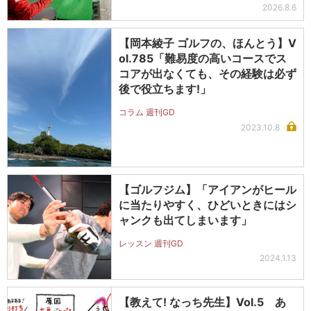
2026.8.6
【岡本綾子 ゴルフの、ほんとう】V
ol.785「難易度の高いコースでス
コアが出なくても、その経験は必ず
後で役立ちます!」
コラム 週刊GD
2023.10.8
【ゴルフジム】「アイアンがヒール
に当たりやすく、ひどいときにはシ
ャンクも出てしまいます」
レッスン 週刊GD
2024.1.13
【教えて! なっち先生】Vol.5 あ