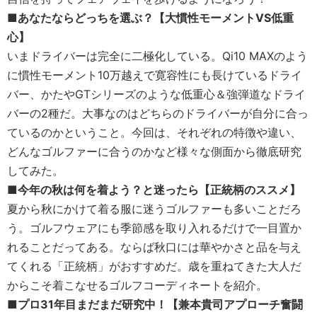
■あなたならどっちを選ぶ？【大慣性モーメントVS低重
心】
いまドライバーは完全に二極化している。Qi10 MAXのよう
に慣性モーメント10万越えで寛容性にも長けているドライ
バー、かたやGTシリーズのような低重心＆強弾道なドライ
バーの2種だ。大事なのはどちらのドライバーが自分に合っ
ているのかということ。今回は、それぞれの特徴や違い、
どんなゴルファーに合うのかなど様々な側面から徹底研究
してみた。
■今年の秋は何を着よう？と迷ったら【正統柄のススメ】
夏から秋にかけて着る服に迷うゴルファーも多いことだろ
う。ゴルフウェアにも季節感を取り入れるだけで一目置か
れることだってある。ならば秋口には華やかさと品を与え
てくれる「正統柄」がおすすめだ。歳を重ねてきた大人だ
からこそ着こなせるゴルフコーディネートを紹介。
■プロ31年目まだまだ研究中！【兼本貴司アプローチ奮闘