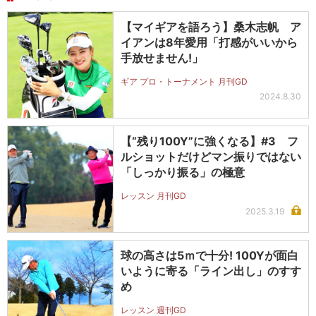
【マイギアを語ろう】桑木志帆 ア
イアンは8年愛用「打感がいいから
手放せません!」
ギア プロ・トーナメント 月刊GD
2024.8.30
【“残り100Y”に強くなる】#3 フ
ルショットだけどマン振りではない
「しっかり振る」の極意
レッスン 月刊GD
2025.3.19
球の高さは5ｍで十分! 100Yが面白
いように寄る「ライン出し」のすす
め
レッスン 週刊GD