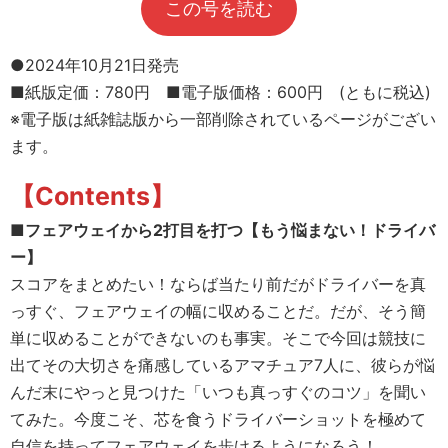
この号を読む
●2024年10月21日発売
■紙版定価：780円 ■電子版価格：600円 (ともに税込)
※電子版は紙雑誌版から一部削除されているページがござい
ます。
【Contents】
■フェアウェイから2打目を打つ【もう悩まない！ドライバ
ー】
スコアをまとめたい！ならば当たり前だがドライバーを真
っすぐ、フェアウェイの幅に収めることだ。だが、そう簡
単に収めることができないのも事実。そこで今回は競技に
出てその大切さを痛感しているアマチュア7人に、彼らが悩
んだ末にやっと見つけた「いつも真っすぐのコツ」を聞い
てみた。今度こそ、芯を食うドライバーショットを極めて
自信を持ってフェアウェイを歩けるようになろう！