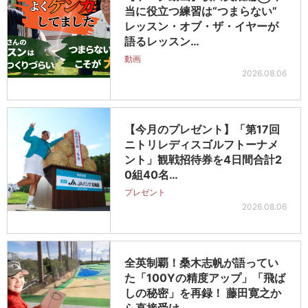
当に役立つ練習は“つまらない”
レッスン・オブ・ザ・イヤーが
語るレッスン…
動画
2026.08.06
【今月のプレゼント】「第17回
ニトリレディスゴルフトーナメ
ント」観戦招待券を4日間合計2
0組40名…
プレゼント
2026.08.06
全英制覇！桑木志帆が語ってい
た「100Yの精度アップ」「飛ば
しの秘密」を再録！ 藤田寛之か
ら直接受け…