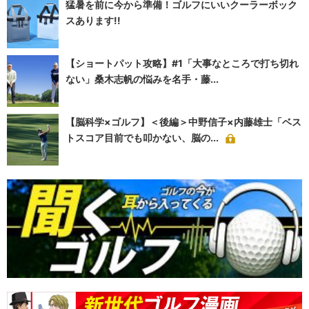
猛暑を前に今から準備！ゴルフにいいクーラーボック
スあります!!
【ショートパット攻略】#1「大事なところで打ち切れ
ない」桑木志帆の悩みを名手・藤...
【脳科学×ゴルフ】＜後編＞中野信子×内藤雄士「ベス
トスコア目前でも叩かない、脳の...