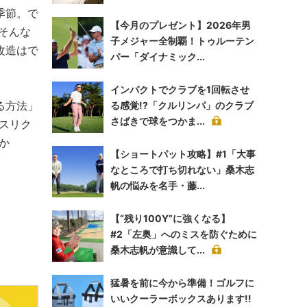
季節。で
【今月のプレゼント】2026年男
そんな
子メジャー全制覇！トゥルーテン
改造はで
パー「ダイナミック...
インパクトでクラブを1回転させ
る方法」
る感覚!?「クルリンパ」のクラブ
さばきで球をつかま...
 スリク
か
【ショートパット攻略】#1「大事
なところで打ち切れない」桑木志
帆の悩みを名手・藤...
【“残り100Y”に強くなる】
#2「左奥」へのミスを防ぐために
桑木志帆が意識して...
猛暑を前に今から準備！ゴルフに
いいクーラーボックスあります!!