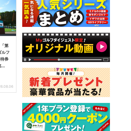
】「第
ゴルフ
招待券
名…
6.08.06