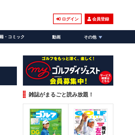
ログイン
会員登録
籍・コミック
動画
その他
雑誌がまるごと読み放題！
。