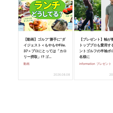
【動画】ゴルフ“勝手に”ダ
【プレゼント】軸が
イジェスト＜もやもやFile.
トッププロも愛用す
37＞プロにとっては「カロ
ントゴルフの半袖ポ
リー摂取」!? ゴ…
名様に
動画
information
プレゼント
2026.08.08
20