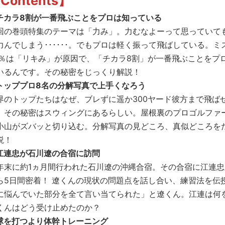
Contents】
チカラ8割が一番飛ぶことをプロは知っている
回の巻頭特集のテーマは「力み」。力むなよーって思っていて
力んでしまう･･････。でもプロは軽く振って飛ばしている。ミ
0％は「リキみ」が原因で、「チカラ8割」が一番飛ぶことをプ
いるんです。その秘密をじっくり解説！
トッププロ8名の分解写真で上手くなろう
界のトップたちはなぜ、ブレずに遥か300ヤード彼方まで飛ば
。その秘密はスウィングにあるらしい。屋根裏のプロゴルファ
小山がズバッと切り込む。分解写真の見どころ、真似どころを
説！
江連忠が石川遼の合宿に訪問
年末に約1ヵ月間行われた石川遼の沖縄合宿。その合宿に江連忠
ら5日間密着！ 遼くんの現状の問題点を話し合い、練習法を伝
に悩んでいた部分を全て言い当てられた」と遼くん。江連は何
くんはどう受け止めたのか？
球を打つより体幹トレーニング