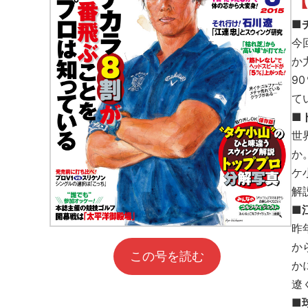
【
■
今
か
9
て
■
世
か
ケ
解
■
昨
か
この号を読む
か
遼
■