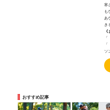
寒
も
あ
き
《
「
「
ソ
おすすめ記事