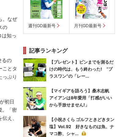
も、なぜ
週刊GD最新号
月刊GD最新号
スの
ロは知っ
記事ランキング
せるの
【プレゼント】ピンまでを測るだ
ーことタ
けの時代は、もう終わった! “プ
ラスワン”の「レー...
たっぷり
【マイギアを語ろう】桑木志帆
アイアンは8年愛用「打感がいい
が初日
から手放せません!」
授。「密
を伝え、
【小祝さくら ゴルフときどきタン
塩】Vol.92 好きなものは魚、ナ
マコ酢、シャ...