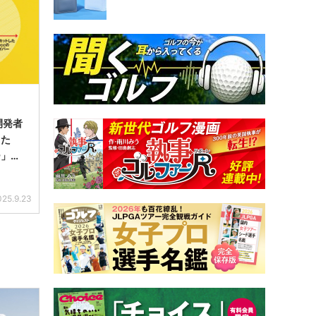
ま
開発者
した
ー」っ
025.9.23