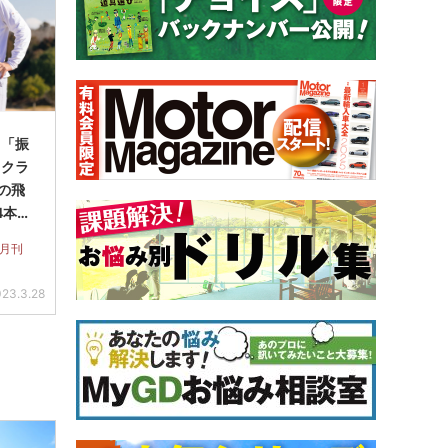
】「振
ックラ
Yの飛
4本セ
 月刊
23.3.28