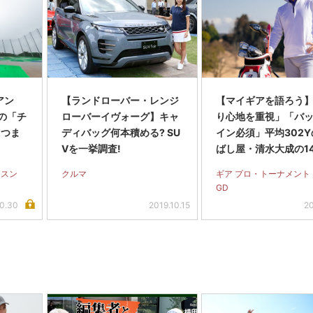
アン
【ランドローバー・レンジ
【マイギアを語ろう
の「チ
ローバーイヴォーグ】キャ
り心地を重視」「バ
2つま
ディバッグ何本積める? SU
イン必須」平均302
Vを一挙調査!
ばし屋・清水大成の1
ッティング
ッスン
クルマ
ギア プロ・トーナメント
GD
10.30
2019.10.15
20