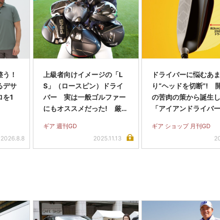
整う！
上級者向けイメージの「L
ドライバーに悩むあ
るデサ
S」（ロースピン）ドライ
り“ヘッドを切断”! 
ロを1
バー 実は一般ゴルファー
の苦肉の策から誕生
にもオススメだった! 厳選
「アイアンドライバ
8モデルを試打
てどんなクラブ?
ギア 週刊GD
ギア ショップ 月刊GD
2026.8.8
2025.11.13
2