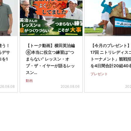
整う！
【トーク動画】横田英治編
【今月のプレゼント
るデサ
⑥本当に役立つ練習は“つ
17回 ニトリレディス
ロを1
まらない” レッスン・オ
トーナメント」観戦
ブ・ザ・イヤーが語るレッ
を4日間合計20組40
スン…
プレゼント
動画
26.08.08
2026.08.06
202