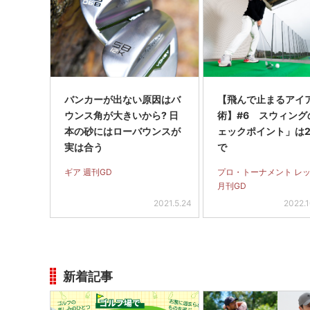
バンカーが出ない原因はバ
【飛んで止まるアイ
ウンス角が大きいから? 日
術】#6 スウィング
本の砂にはローバウンスが
ェックポイント」は
実は合う
で
ギア 週刊GD
プロ・トーナメント レ
月刊GD
2021.5.24
2022.
新着記事