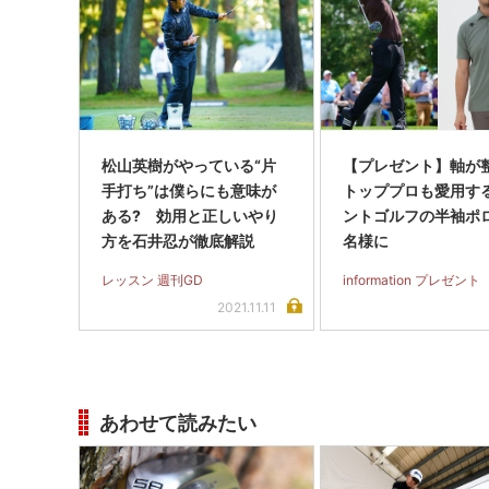
松山英樹がやっている“片
【プレゼント】軸が
手打ち”は僕らにも意味が
トッププロも愛用す
ある? 効用と正しいやり
ントゴルフの半袖ポ
方を石井忍が徹底解説
名様に
レッスン 週刊GD
information プレゼント
2021.11.11
あわせて読みたい