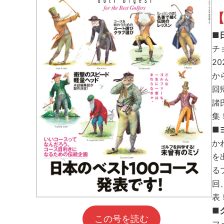
【
■
チ
2
か
回
諸
集
■
か
を
る
回
表
■
この号を読む