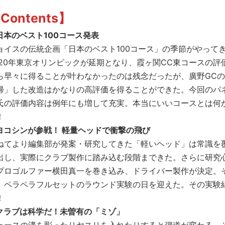
Contents】
日本のベスト100コース発表
ョイスの伝統企画「日本のベスト100コース」の季節がやって
020年東京オリンピックが延期となり、霞ヶ関CC東コースの評
ら早々に得ることが叶わなかったのは残念だったが、廣野GC
帰」した改造はかなりの高評価を得ることができた。今回のパ
氏の評価内容は例年にも増して充実。本当にいいコースとは何
！
ヨコシンが参戦！ 軽量ヘッドで衝撃の飛び
ねてより編集部が発案・研究してきた「軽いヘッド」は常識を
出し、実際にクラブ製作に踏み込む段階まできた。さらに研究
プロゴルファー横田真一を巻き込み、ドライバー製作が決定。
、ペラペラフルセットのラウンド実験の日を迎えた。その実験
！
クラブは科学だ！未曽有の「ミゾ」