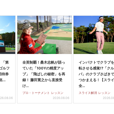
】「第
全英制覇！桑木志帆が語っ
インパクトでクラブを
スゴルフ
ていた「100Yの精度アッ
転させる感覚!?「ク
招待券
プ」「飛ばしの秘密」を再
パ」のクラブさばき
名…
録！ 藤田寛之から直接受
つかまえる！【スラ
け…
全…
プロ・トーナメント
レッスン
スライス解消
レッスン
26.08.06
2026.08.06
2026.0