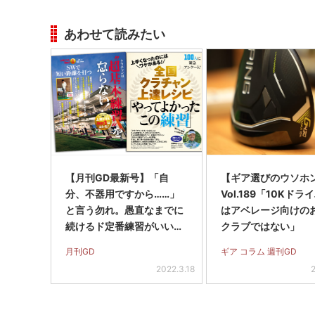
あわせて読みたい
【月刊GD最新号】「自
【ギア選びのウソホ
分、不器用ですから……」
Vol.189「10Kドラ
と言う勿れ。愚直なまでに
はアベレージ向けの
続けるド定番練習がいいの
クラブではない」
だっ！(2022年5月号)
月刊GD
ギア コラム 週刊GD
2022.3.18