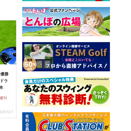
活優勝
のドラ
本
 週刊
021.12.7