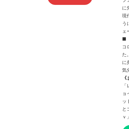
フ
に
現
う
ェ
■
コ
た
に
気
《
「
ョ
ッ
と
ｖ