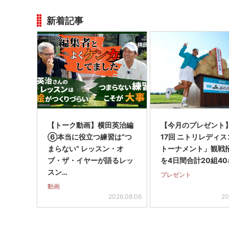
新着記事
【トーク動画】横田英治編
【今月のプレゼント
⑥本当に役立つ練習は“つ
17回 ニトリレディ
まらない” レッスン・オ
トーナメント」観戦
ブ・ザ・イヤーが語るレッ
を4日間合計20組40
スン…
プレゼント
動画
2026.08.06
20