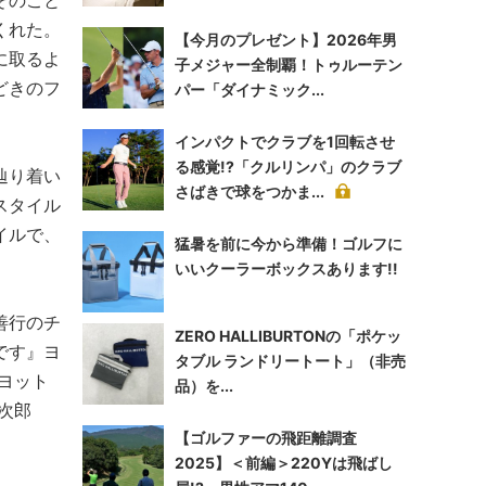
そのこと
くれた。
【今月のプレゼント】2026年男
に取るよ
子メジャー全制覇！トゥルーテン
どきのフ
パー「ダイナミック...
インパクトでクラブを1回転させ
る感覚!?「クルリンパ」のクラブ
辿り着い
さばきで球をつかま...
スタイル
イルで、
猛暑を前に今から準備！ゴルフに
いいクーラーボックスあります!!
善行のチ
ZERO HALLIBURTONの「ポケッ
です』ヨ
タブル ランドリートート」（非売
ヨット
品）を...
次郎
【ゴルファーの飛距離調査
2025】＜前編＞220Yは飛ばし