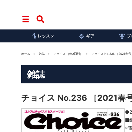
レッスン
ギア
プ
ホーム
雑誌
チョイス ［年2回刊］
チョイス No.236 ［2021春号
雑誌
チョイス No.236 ［2021春
●
■
※