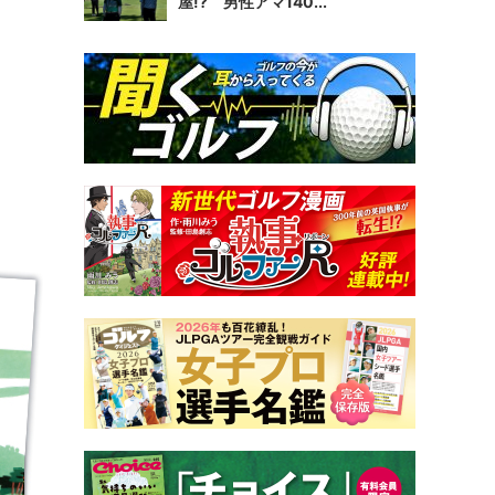
屋!? 男性アマ140...