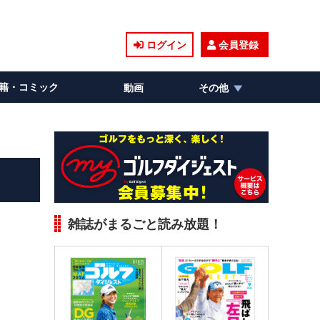
ログイン
会員登録
籍・コミック
動画
その他
雑誌がまるごと読み放題！
。