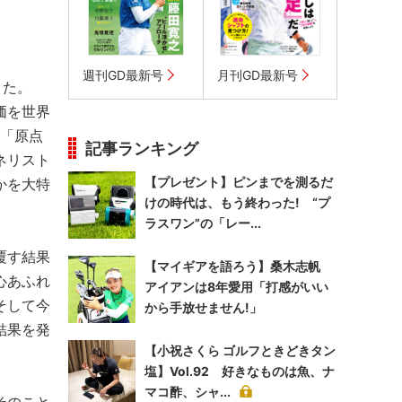
週刊GD最新号
月刊GD最新号
きた。
価を世界
の「原点
記事ランキング
ネリスト
【プレゼント】ピンまでを測るだ
かを大特
けの時代は、もう終わった! “プ
ラスワン”の「レー...
覆す結果
【マイギアを語ろう】桑木志帆
心あふれ
アイアンは8年愛用「打感がいい
そして今
から手放せません!」
結果を発
【小祝さくら ゴルフときどきタン
塩】Vol.92 好きなものは魚、ナ
マコ酢、シャ...