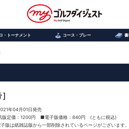
ロ・トーナメント
コース・プレー
書
］
号］
2021年04月01日発売
紙版定価：1200円 ■電子版価格：840円 (ともに税込)
電子版は紙雑誌版から一部削除されているページがございます