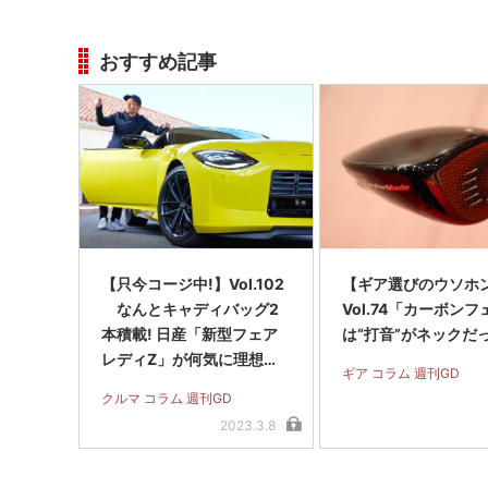
おすすめ記事
【只今コージ中!】Vol.102
【ギア選びのウソホ
なんとキャディバッグ2
Vol.74「カーボン
本積載! 日産「新型フェア
は“打音”がネックだ
レディZ」が何気に理想の
ギア コラム 週刊GD
ゴルフデートカーだった
クルマ コラム 週刊GD
2023.3.8