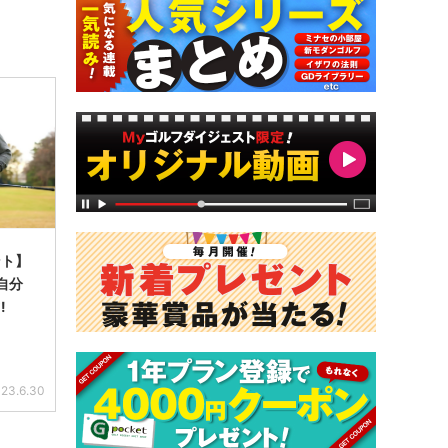
ント】
「自分
!
23.6.30