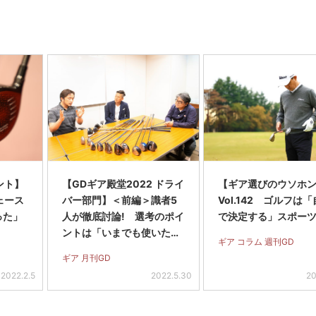
ント】
【GDギア殿堂2022 ドライ
【ギア選びのウソホ
フェース
バー部門】＜前編＞識者5
Vol.142 ゴルフは
った」
人が徹底討論! 選考のポイ
で決定する」スポーツ
ントは「いまでも使いたい
ギア コラム 週刊GD
と思えるか」
ギア 月刊GD
2022.2.5
2022.5.30
20