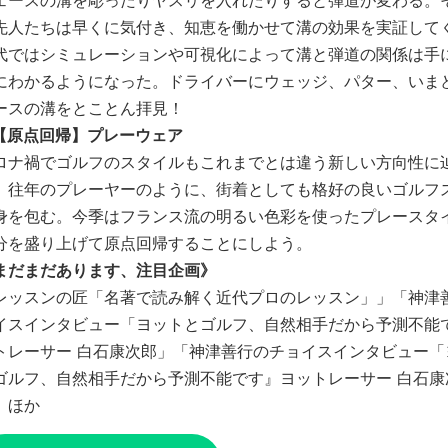
ェースの溝を彫ったりヤスリを入れたりすると弾道が変わる。
先人たちは早くに気付き、知恵を働かせて溝の効果を実証して
代ではシミュレーションや可視化によって溝と弾道の関係は手
にわかるようになった。ドライバーにウェッジ、パター、いま
ースの溝をとことん拝見！
【原点回帰】プレーウェア
ロナ禍でゴルフのスタイルもこれまでとは違う新しい方向性に
。往年のプレーヤーのように、街着としても格好の良いゴルフ
身を包む。今季はフランス流の明るい色彩を使ったプレースタ
分を盛り上げて原点回帰することにしよう。
まだまだあります、注目企画》
レッスンの匠「名著で読み解く近代プロのレッスン」」「神津
イスインタビュー「ヨットとゴルフ、自然相手だから予測不能
トレーサー 白石康次郎」「神津善行のチョイスインタビュー「
ゴルフ、自然相手だから予測不能です』ヨットレーサー 白石康
」ほか