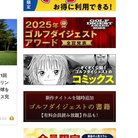
1回
ルリン
で球を
イス完
8.06