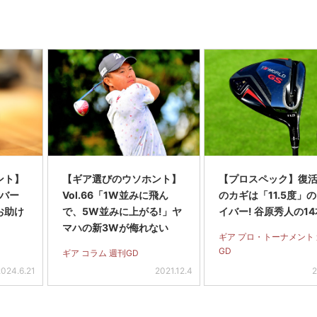
ント】
【ギア選びのウソホント】
【プロスペック】復
イバー
Vol.66「1W並みに飛ん
のカギは「11.5度」
お助け
で、5W並みに上がる!」ヤ
イバー! 谷原秀人の14
マハの新3Wが侮れない
ギア プロ・トーナメント
GD
ギア コラム 週刊GD
2024.6.21
2021.12.4
2