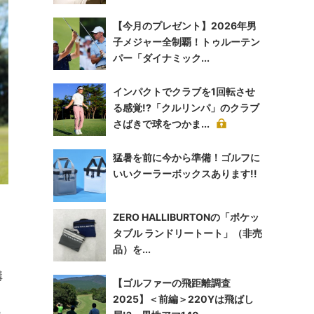
【今月のプレゼント】2026年男
子メジャー全制覇！トゥルーテン
パー「ダイナミック...
インパクトでクラブを1回転させ
る感覚!?「クルリンパ」のクラブ
さばきで球をつかま...
猛暑を前に今から準備！ゴルフに
いいクーラーボックスあります!!
ZERO HALLIBURTONの「ポケッ
タブル ランドリートート」（非売
品）を...
溝
【ゴルファーの飛距離調査
。
2025】＜前編＞220Yは飛ばし
れ