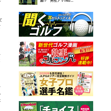
屋!? 男性アマ140...
て
て
し
と
、
ラ
っ
は