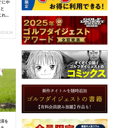
ぐにや
こと
これだ
022.9.24
救済を
にキ