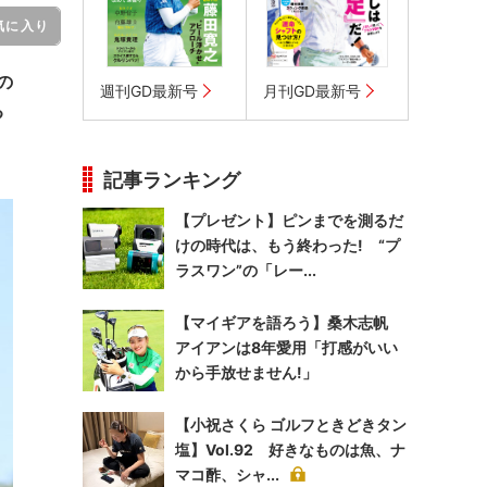
気に入り
の
週刊GD最新号
月刊GD最新号
る
記事ランキング
【プレゼント】ピンまでを測るだ
けの時代は、もう終わった! “プ
ラスワン”の「レー...
【マイギアを語ろう】桑木志帆
アイアンは8年愛用「打感がいい
から手放せません!」
【小祝さくら ゴルフときどきタン
塩】Vol.92 好きなものは魚、ナ
マコ酢、シャ...