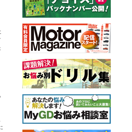
に
ド
た
も
。
こ
に