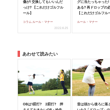
傷が! 交換してもいいんだ
グに当たっちゃった!
っけ? 【これだけゴルフル
ある? 再ドロップの
ール】
【これだけゴルフル
コラム ルール・マナー
ルール・マナー
2022.6.25
あわせて読みたい
OBは1罰打? 2罰打? 押
昔は頭から後ろに落
さえておきたいOB・紛失
いた?「ドロップ」