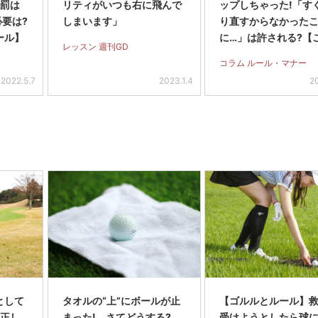
 罰は
リティがいつも右に飛んで
ップしちゃった!「す
必要は?
しまいます」
り直すからなかった
ール】
に…」は許される?【
レッスン 週刊GD
けゴルフルール】
コラム ルール・マナー
2022.5.7
2023.1.4
2
として
タオルの“上”にボールが止
【ゴルルとルール】
の正し
まった! さてどうする?
受けようとしたら球