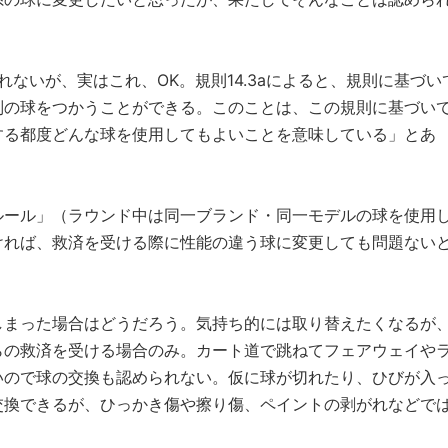
れないが、実はこれ、OK。規則14.3aによると、規則に基づい
別の球をつかうことができる。このことは、この規則に基づい
する都度どんな球を使用してもよいことを意味している」とあ
ルール」（ラウンド中は同一ブランド・同一モデルの球を使用
ければ、救済を受ける際に性能の違う球に変更しても問題ない
しまった場合はどうだろう。気持ち的には取り替えたくなるが
らの救済を受ける場合のみ。カート道で跳ねてフェアウェイや
いので球の交換も認められない。仮に球が切れたり、ひびが入
交換できるが、ひっかき傷や擦り傷、ペイントの剥がれなどで