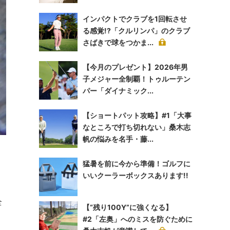
インパクトでクラブを1回転させ
る感覚!?「クルリンパ」のクラブ
さばきで球をつかま...
【今月のプレゼント】2026年男
子メジャー全制覇！トゥルーテン
パー「ダイナミック...
【ショートパット攻略】#1「大事
なところで打ち切れない」桑木志
帆の悩みを名手・藤...
猛暑を前に今から準備！ゴルフに
いいクーラーボックスあります!!
全
【“残り100Y”に強くなる】
#2「左奥」へのミスを防ぐために