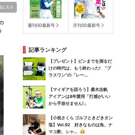
気に入り
の
週刊GD最新号
月刊GD最新号
の
記事ランキング
【プレゼント】ピンまでを測るだ
けの時代は、もう終わった! “プ
ラスワン”の「レー...
【マイギアを語ろう】桑木志帆
アイアンは8年愛用「打感がいい
から手放せません!」
【小祝さくら ゴルフときどきタン
塩】Vol.92 好きなものは魚、ナ
マコ酢、シャ...