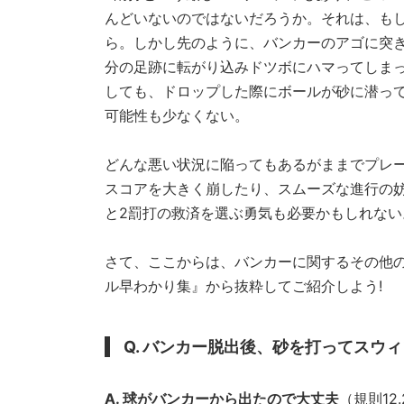
んどいないのではないだろうか。それは、もし
ら。しかし先のように、バンカーのアゴに突
分の足跡に転がり込みドツボにハマってしま
しても、ドロップした際にボールが砂に潜っ
可能性も少なくない。
どんな悪い状況に陥ってもあるがままでプレ
スコアを大きく崩したり、スムーズな進行の
と2罰打の救済を選ぶ勇気も必要かもしれない
さて、ここからは、バンカーに関するその他のルール
ル早わかり集』から抜粋してご紹介しよう!
Q. バンカー脱出後、砂を打ってスウ
A. 球がバンカーから出たので大丈夫
（規則12.