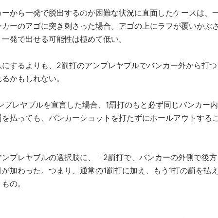
カーから一発で脱出するのが困難な状況に直面したケースは、
ンカーのアゴに突き刺さった場合。アゴの上にラフが覆いかぶ
、一発で出せる可能性は極めて低い。
駄にするよりも、2罰打のアンプレヤブルでバンカー外から打つ
れるかもしれない。
アンプレヤブルを宣言した場合、1罰打のもと必ず同じバンカー内
罰を払っても、バンカーショットを打たずにホールアウトする
アンプレヤブルの選択肢に、「2罰打で、バンカーの外側で後方
が加わった。つまり、通常の1罰打に加え、もう1打の罰を払
うもの。