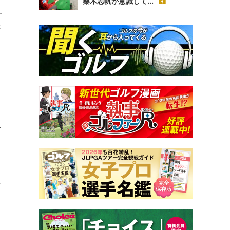
桑木志帆が意識して...
一
さ
こ
え