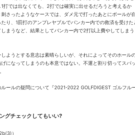
1打では出なくても、2打では確実に出せるだろうと考えるか
き刺さったようなケースでは、ダメ元で打ったあとにボールが
ったり、1罰打のアンプレヤブルでバンカー内での救済を受けた
てしまうなど、結果としてバンカー内で2打以上費やしてしまう
ーしようとする意志は素晴らしいが、それによってそのホール
妨げになってしまうのも本意ではない。不運と割り切ってスパ
。
の疑問について『2021-2022 GOLFDIGEST ゴルフル
ィングチェックしてもいい?
2b(3)）