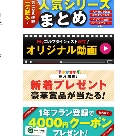
自
と
の
ッ
ー