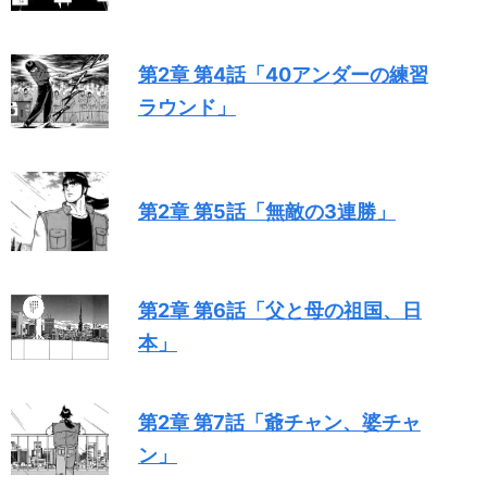
第2章 第4話「40アンダーの練習
ラウンド」
第2章 第5話「無敵の3連勝」
第2章 第6話「父と母の祖国、日
本」
第2章 第7話「爺チャン、婆チャ
ン」