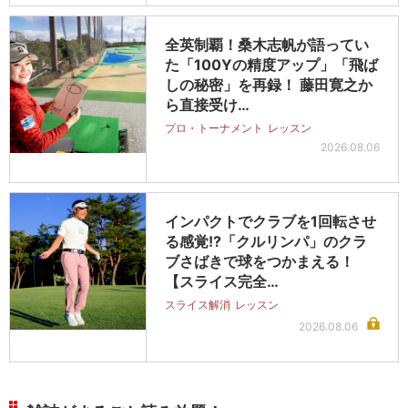
全英制覇！桑木志帆が語ってい
た「100Yの精度アップ」「飛ば
しの秘密」を再録！ 藤田寛之か
ら直接受け…
プロ・トーナメント
レッスン
2026.08.06
インパクトでクラブを1回転させ
る感覚!?「クルリンパ」のクラ
ブさばきで球をつかまえる！
【スライス完全…
スライス解消
レッスン
2026.08.06