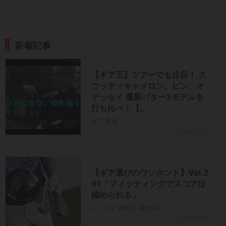
新着記事
【ギア王】ツアーでも注目！ ス
コッティキャメロン、ピン、オ
デッセイ 最新パター3モデルを
打ち比べ！【…
ギア
動画
2026.08.09
【ギア選びのウソホント】Vol.2
91「フィッティングでスコアは
縮められる」
レッスン
練習法
週刊GD
2026.08.09