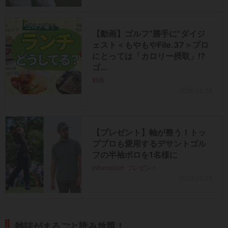
【動画】ゴルフ“勝手に”ダイジ
ェスト＜もやもやFile.37＞プロ
にとっては「カロリー摂取」!?
ゴ…
動画
2026.08.08
【プレゼント】軸が整う！トッ
ププロも愛用するデサントゴル
フの半袖ポロを1名様に
information
プレゼント
2026.08.08
雑誌がまるごと読み放題！