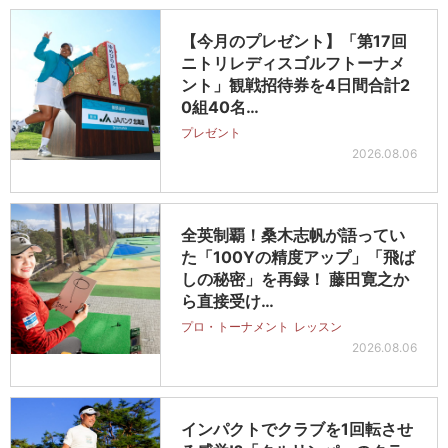
【今月のプレゼント】「第17回
ニトリレディスゴルフトーナメ
ント」観戦招待券を4日間合計2
0組40名…
プレゼント
2026.08.06
全英制覇！桑木志帆が語ってい
た「100Yの精度アップ」「飛ば
しの秘密」を再録！ 藤田寛之か
ら直接受け…
プロ・トーナメント
レッスン
2026.08.06
インパクトでクラブを1回転させ