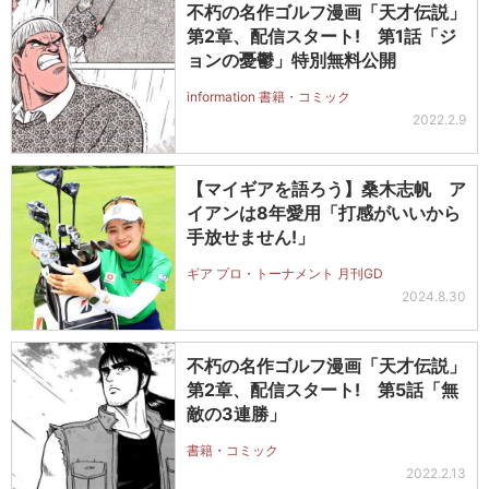
不朽の名作ゴルフ漫画「天才伝説」
第2章、配信スタート! 第1話「ジ
ョンの憂鬱」特別無料公開
information 書籍・コミック
2022.2.9
【マイギアを語ろう】桑木志帆 ア
イアンは8年愛用「打感がいいから
手放せません!」
ギア プロ・トーナメント 月刊GD
2024.8.30
不朽の名作ゴルフ漫画「天才伝説」
第2章、配信スタート! 第5話「無
敵の3連勝」
書籍・コミック
2022.2.13