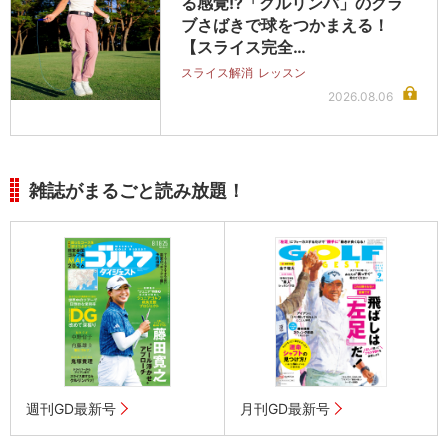
る感覚!?「クルリンパ」のクラ
ブさばきで球をつかまえる！
【スライス完全…
スライス解消
レッスン
2026.08.06
雑誌がまるごと読み放題！
週刊GD最新号
月刊GD最新号