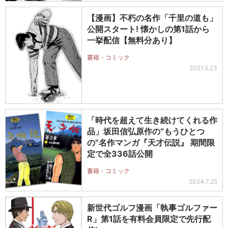
【漫画】不朽の名作「千里の道も」
公開スタート! 懐かしの第1話から
一挙配信【無料分あり】
書籍・コミック
2021.5.23
「時代を超えて生き続けてくれる作
品」坂田信弘原作の“もうひとつ
の”名作マンガ『天才伝説』 期間限
定で全336話公開
書籍・コミック
2024.7.25
新世代ゴルフ漫画「執事ゴルファー
R」第1話を有料会員限定で先行配