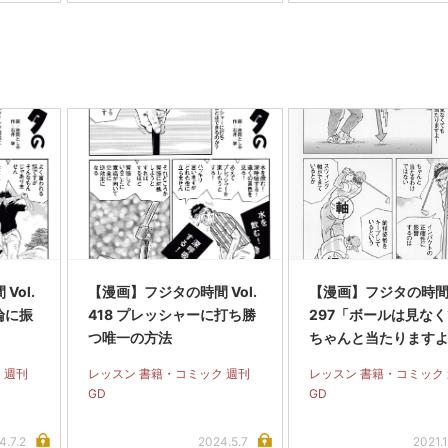
Vol.
【漫画】フジタの時間 Vol.
【漫画】フジタの時間 V
論に振
418 プレッシャーに打ち勝
297「ボールは見な
つ唯一の方法
ちゃんと当たりますよ
 週刊
レッスン 書籍・コミック 週刊
レッスン 書籍・コミック
GD
GD
4.7.2
2024.5.7
2021.1