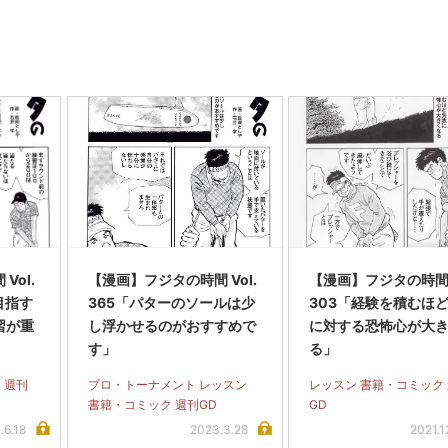
Vol.
【漫画】フジタの時間 Vol.
【漫画】フジタの時間 V
目指す
365「パターのソールは少
303「経験を積むほ
習が重
し浮かせるのがおすすめで
に対する恐怖心が大
す」
る」
 週刊
プロ・トーナメント レッスン
レッスン 書籍・コミック
書籍・コミック 週刊GD
GD
.6.18
2023.3.28
2021.1