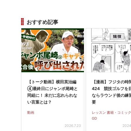
おすすめ記事
【トーク動画】横田英治編
【漫画】フジタの時間 
④最終日にジャンボ尾崎と
424 競技ゴルフを
同組に！ 未だに忘れられな
ならラウンド後の練
い言葉とは？
要
動画
レッスン 書籍・コミック
GD
2026.7.23
2024