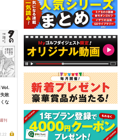
ol.
ど失敗
きくな
 週刊
2.22