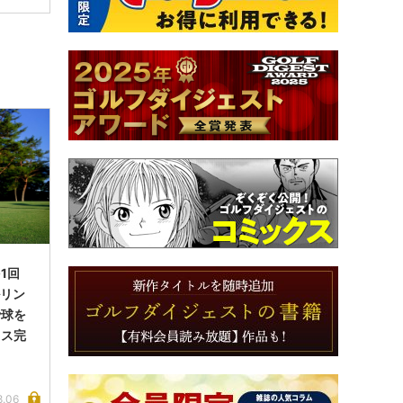
1回
ルリン
で球を
イス完
8.06