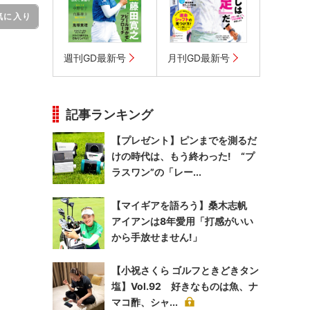
気に入り
週刊GD最新号
月刊GD最新号
記事ランキング
【プレゼント】ピンまでを測るだ
けの時代は、もう終わった! “プ
ラスワン”の「レー...
【マイギアを語ろう】桑木志帆
アイアンは8年愛用「打感がいい
から手放せません!」
【小祝さくら ゴルフときどきタン
塩】Vol.92 好きなものは魚、ナ
マコ酢、シャ...