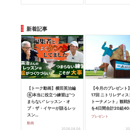
新着記事
【トーク動画】横田英治編
【今月のプレゼント
⑥本当に役立つ練習は“つ
17回 ニトリレディ
まらない” レッスン・オ
トーナメント」観戦
ブ・ザ・イヤーが語るレッ
を4日間合計20組40
スン…
プレゼント
動画
2026.08.06
20