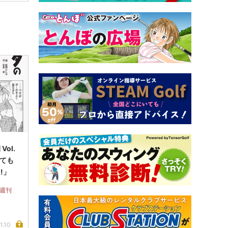
ol.
くても
!」
 週刊
1.10