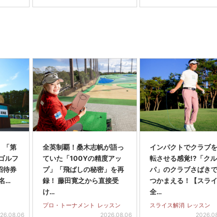
】「第
全英制覇！桑木志帆が語っ
インパクトでクラブを
スゴルフ
ていた「100Yの精度アッ
転させる感覚!?「ク
招待券
プ」「飛ばしの秘密」を再
パ」のクラブさばき
名…
録！ 藤田寛之から直接受
つかまえる！【スラ
け…
全…
プロ・トーナメント
レッスン
スライス解消
レッスン
26.08.06
2026.08.06
2026.0