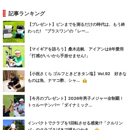
記事ランキング
【プレゼント】ピンまでを測るだけの時代は、もう終
わった! “プラスワン”の「レー...
【マイギアを語ろう】桑木志帆 アイアンは8年愛用
「打感がいいから手放せません!」
【小祝さくら ゴルフときどきタン塩】Vol.92 好きな
ものは魚、ナマコ酢、シャ...
【今月のプレゼント】2026年男子メジャー全制覇！
トゥルーテンパー「ダイナミック...
インパクトでクラブを1回転させる感覚!?「クルリン
パ」のクラブさばきで球をつかま...