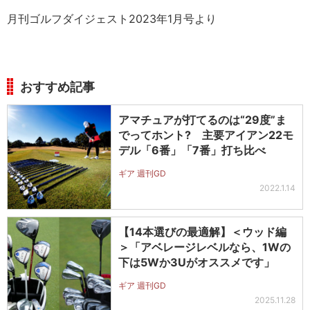
月刊ゴルフダイジェスト2023年1月号より
おすすめ記事
アマチュアが打てるのは“29度”ま
でってホント? 主要アイアン22モ
デル「6番」「7番」打ち比べ
ギア 週刊GD
2022.1.14
【14本選びの最適解】＜ウッド編
＞「アベレージレベルなら、1Wの
下は5Wか3Uがオススメです」
ギア 週刊GD
2025.11.28