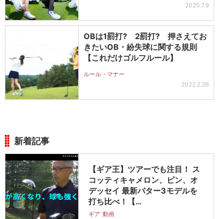
2025.7.9
OBは1罰打? 2罰打? 押さえてお
きたいOB・紛失球に関する規則
【これだけゴルフルール】
ルール・マナー
2022.2.26
新着記事
【ギア王】ツアーでも注目！ ス
コッティキャメロン、ピン、オ
デッセイ 最新パター3モデルを
打ち比べ！【…
ギア
動画