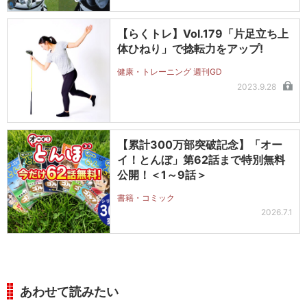
【らくトレ】Vol.179「片足立ち上
体ひねり」で捻転力をアップ!
健康・トレーニング 週刊GD
2023.9.28
【累計300万部突破記念】「オー
イ！とんぼ」第62話まで特別無料
公開！＜1～9話＞
書籍・コミック
2026.7.1
あわせて読みたい