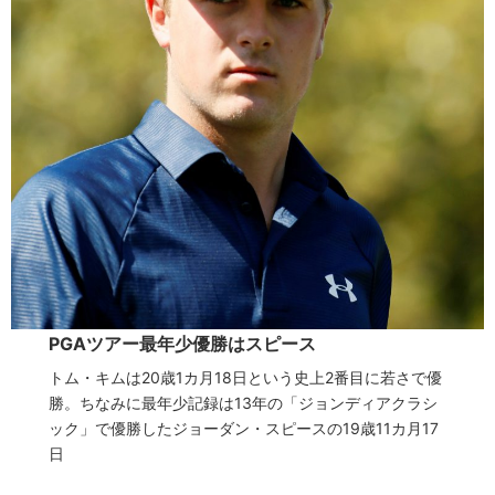
PGAツアー最年少優勝はスピース
トム・キムは20歳1カ月18日という史上2番目に若さで優
勝。ちなみに最年少記録は13年の「ジョンディアクラシ
ック」で優勝したジョーダン・スピースの19歳11カ月17
日