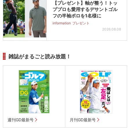
【プレゼント】軸が整う！トッ
ププロも愛用するデサントゴル
フの半袖ポロを1名様に
information
プレゼント
2026.08.08
雑誌がまるごと読み放題！
週刊GD最新号
月刊GD最新号