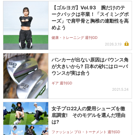
【ゴルヨガ】Vol.93 腕だけのテ
ークバックは卒業！「スイミングポ
ーズ」で肩甲骨と胸椎の連動性を高
めよう
健康・トレーニング 週刊GD
2026.3.19
バンカーが出ない原因はバウンス角
が大きいから? 日本の砂にはローバ
ウンスが実は合う
ギア 週刊GD
2021.5.24
女子プロ22人の愛用シューズを徹
底調査! そのモデルを選んだ理由
は?
ファッション プロ・トーナメント 週刊GD