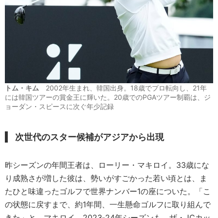
トム・キム
2002年生まれ、韓国出身。18歳でプロ転向し、21年
には韓国ツアーの賞金王に輝いた。20歳でのPGAツアー制覇は、ジ
ョーダン・スピースに次ぐ年少記録
次世代のスター候補がアジアから出現
昨シーズンの年間王者は、ローリー・マキロイ。33歳にな
り成熟さが増した彼は、勢いがすごかった若い頃とは、ま
たひと味違ったゴルフで世界ナンバー1の座についた。「こ
の状態に戻すまで、約1年間、一生懸命ゴルフに取り組んで
きた」と、マキロイ。2023‐24年シーズンも、ザ・JCカッ