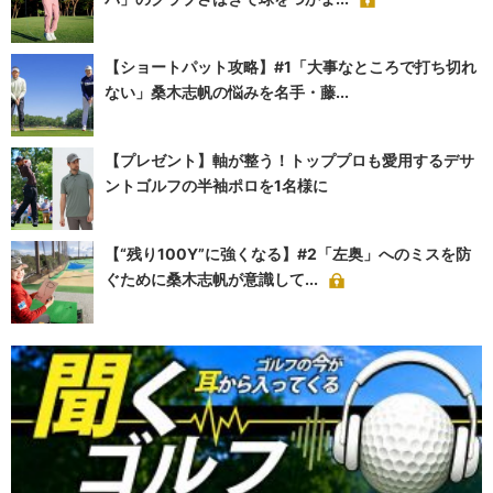
【ショートパット攻略】#1「大事なところで打ち切れ
ない」桑木志帆の悩みを名手・藤...
【プレゼント】軸が整う！トッププロも愛用するデサ
ントゴルフの半袖ポロを1名様に
【“残り100Y”に強くなる】#2「左奥」へのミスを防
ぐために桑木志帆が意識して...