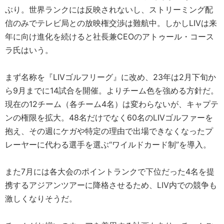
ぶり。世界ランクには反映されないし、ストリーミング配
信のみでテレビ局との放映権交渉は難航中。しかしLIVは来
年に向け進化を続けると社長兼CEOのアトゥール・コース
ラ氏はいう。
まず名称を『LIVゴルフリーグ』に改め、23年は2月下旬か
ら9月までに14試合を開催。よりチーム色を強める方針だ。
現在の12チーム（各チーム4名）は変わらないが、キャプテ
ンの権限を拡大。48名だけでなく60名のLIVゴルファーを
抱え、その週にケガや特定の理由で出場できなくなったプ
レーヤーに代わる選手を選ぶ“ワイルドカード制”を導入。
また7月には各大会のポイントランクで下位だった4名を提
携するアジアンツアーに降格させるため、LIV内での競争も
激しくなりそうだ。