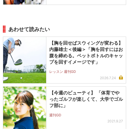
あわせて読みたい
【胸を回せばスウィングが変わる】
内藤雄士＜後編＞「胸を回すにはお
腹を締める。ペットボトルのキャッ
プを回すイメージです」
レッスン 週刊GD
2026.7.24
【今週のビューティ】 「体育でや
ったゴルフが楽しくて、大学でゴル
フ部に」
週刊GD
2021.9.27