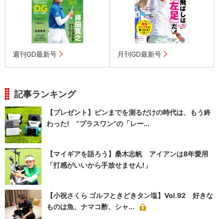
週刊GD最新号
月刊GD最新号
記事ランキング
【プレゼント】ピンまでを測るだけの時代は、もう終
わった! “プラスワン”の「レー...
【マイギアを語ろう】桑木志帆 アイアンは8年愛用
「打感がいいから手放せません!」
【小祝さくら ゴルフときどきタン塩】Vol.92 好きな
ものは魚、ナマコ酢、シャ...