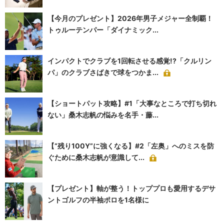
【今月のプレゼント】2026年男子メジャー全制覇！
トゥルーテンパー「ダイナミック...
インパクトでクラブを1回転させる感覚!?「クルリン
パ」のクラブさばきで球をつかま...
【ショートパット攻略】#1「大事なところで打ち切れ
ない」桑木志帆の悩みを名手・藤...
【“残り100Y”に強くなる】#2「左奥」へのミスを防
ぐために桑木志帆が意識して...
【プレゼント】軸が整う！トッププロも愛用するデサ
ントゴルフの半袖ポロを1名様に