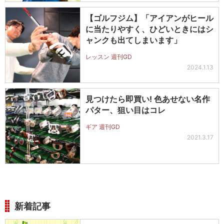
【ゴルフジム】「アイアンがヒール
に当たりやすく、ひどいときにはシ
ャンクも出てしまいます」
レッスン 週刊GD
2024.1.13
見つけたら即買い! 色あせない名作
パター、狙い目はコレ
ギア 週刊GD
2021.3.17
新着記事