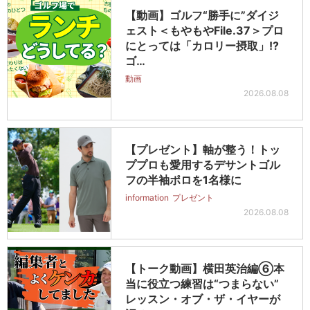
【動画】ゴルフ“勝手に”ダイジ
ェスト＜もやもやFile.37＞プロ
にとっては「カロリー摂取」!?
ゴ…
動画
2026.08.08
【プレゼント】軸が整う！トッ
ププロも愛用するデサントゴル
フの半袖ポロを1名様に
information
プレゼント
2026.08.08
【トーク動画】横田英治編⑥本
当に役立つ練習は“つまらない”
レッスン・オブ・ザ・イヤーが