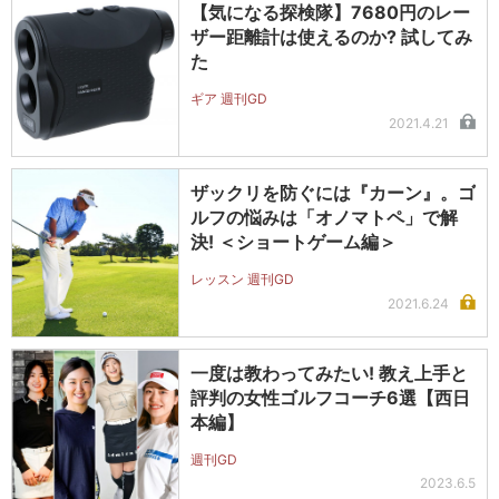
【気になる探検隊】7680円のレー
ザー距離計は使えるのか? 試してみ
た
ギア 週刊GD
2021.4.21
ザックリを防ぐには『カーン』。ゴ
ルフの悩みは「オノマトペ」で解
決! ＜ショートゲーム編＞
レッスン 週刊GD
2021.6.24
一度は教わってみたい! 教え上手と
評判の女性ゴルフコーチ6選【西日
本編】
週刊GD
2023.6.5