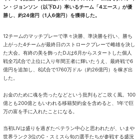
ン・ジョンソン（以下DJ）率いるチーム「4エース」が優
勝し、約24億円（1人6億円）を獲得した。
12チームのマッチプレーで準々決勝、準決勝を行い、勝ち
上がった4チームが最終日のストロークプレーで雌雄を決し
た大会。有終の美を飾ったDJは6月からスタートした個人
戦全7試合で上位に入り年間王者に輝いたうえ、最終戦で6
億円を追加し、8試合で1760万ドル（約26億円）を稼ぎ出
した。
お金のために魂を売ったなどという批判もどこ吹く風。100
億とも200億ともいわれる移籍契約金を含めると、1年で巨
万の富を手に入れたことになる。
当初LIVは盛りを過ぎたベテラン中心と思われたが、いまや
世界ランク3位のC・スミスら旬の選手たちが参戦する盛況