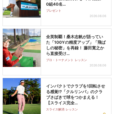
0組40名…
プレゼント
2026.08.06
全英制覇！桑木志帆が語ってい
た「100Yの精度アップ」「飛ば
しの秘密」を再録！ 藤田寛之か
ら直接受け…
プロ・トーナメント
レッスン
2026.08.06
インパクトでクラブを1回転させ
る感覚!?「クルリンパ」のクラ
ブさばきで球をつかまえる！
【スライス完全…
スライス解消
レッスン