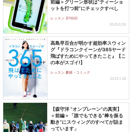
前編＞グリーン形状は“ティーショ
ットを打つ前”にチェックすべし
レッスン 月刊GD
2025.6.26
高島早百合が明かす超効率スウィン
グ『ドラコンクイーンが365ヤード
飛ばすためにやってきたこと』【こ
の本がスゴイ!】
レッスン 書籍・コミック
2023.1.28
【森守洋 “オンプレーン”の真実】
＜前編＞「誰でもできる“棒を振る
動き”にスウィングのすべてが詰ま
っています」