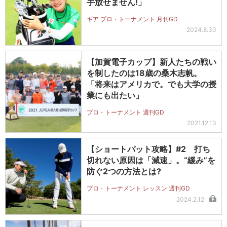
手放せません!」
ギア プロ・トーナメント 月刊GD
2024.8.30
【加賀電子カップ】新人たちの戦い
を制したのは18歳の桑木志帆。
「将来はアメリカで。でも大学の授
業にも出たい」
プロ・トーナメント 週刊GD
2021.12.13
【ショートパット攻略】#2 打ち
切れない原因は「減速」。“緩み”を
防ぐ2つの方法とは?
プロ・トーナメント レッスン 週刊GD
2024.2.12