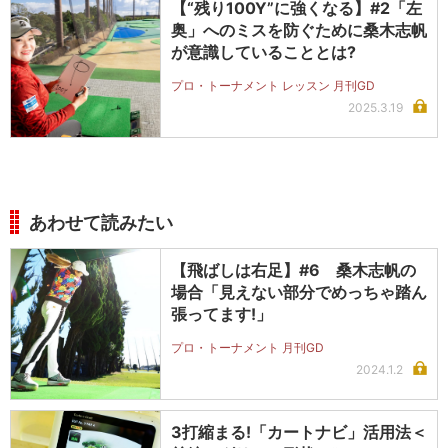
【“残り100Y”に強くなる】#2「左
奥」へのミスを防ぐために桑木志帆
が意識していることとは?
プロ・トーナメント レッスン 月刊GD
2025.3.19
あわせて読みたい
【飛ばしは右足】#6 桑木志帆の
場合「見えない部分でめっちゃ踏ん
張ってます!」
プロ・トーナメント 月刊GD
2024.1.2
3打縮まる!「カートナビ」活用法＜