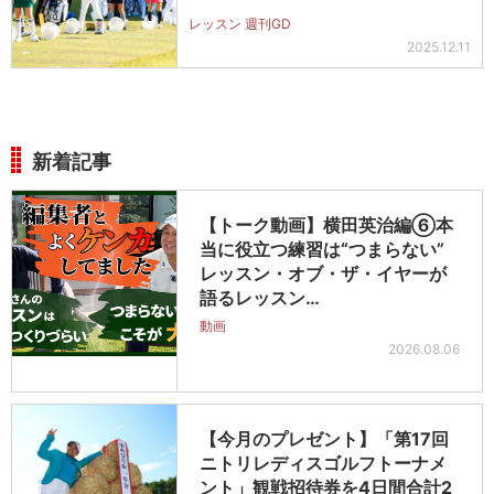
レッスン 週刊GD
2025.12.11
新着記事
【トーク動画】横田英治編⑥本
当に役立つ練習は“つまらない”
レッスン・オブ・ザ・イヤーが
語るレッスン…
動画
2026.08.06
【今月のプレゼント】「第17回
ニトリレディスゴルフトーナメ
ント」観戦招待券を4日間合計2