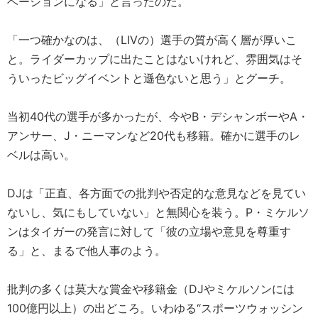
ベーションになる」と言ったのだ。
「一つ確かなのは、（LIVの）選手の質が高く層が厚いこ
と。ライダーカップに出たことはないけれど、雰囲気はそ
ういったビッグイベントと遜色ないと思う」とグーチ。
当初40代の選手が多かったが、今やB・デシャンボーやA・
アンサー、J・ニーマンなど20代も移籍。確かに選手のレ
ベルは高い。
DJは「正直、各方面での批判や否定的な意見などを見てい
ないし、気にもしていない」と無関心を装う。P・ミケルソ
ンはタイガーの発言に対して「彼の立場や意見を尊重す
る」と、まるで他人事のよう。
批判の多くは莫大な賞金や移籍金（DJやミケルソンには
100億円以上）の出どころ。いわゆる“スポーツウォッシン