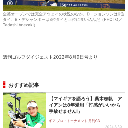
全英オープンでは完全アウェイの状況のなか、D・ジョンソンは6位
タイ、B・デシャンボーは8位タイと上位に食い込んだ（PHOTO／
Tadashi Anezaki）
週刊ゴルフダイジェスト2022年8月9日号より
おすすめ記事
【マイギアを語ろう】桑木志帆 ア
イアンは8年愛用「打感がいいから
手放せません!」
ギア プロ・トーナメント 月刊GD
2024.8.30