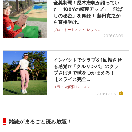
全英制覇！桑木志帆が語ってい
た「100Yの精度アップ」「飛ば
しの秘密」を再録！ 藤田寛之か
ら直接受け…
プロ・トーナメント
レッスン
2026.08.06
インパクトでクラブを1回転させ
る感覚!?「クルリンパ」のクラ
ブさばきで球をつかまえる！
【スライス完全…
スライス解消
レッスン
2026.08.06
雑誌がまるごと読み放題！