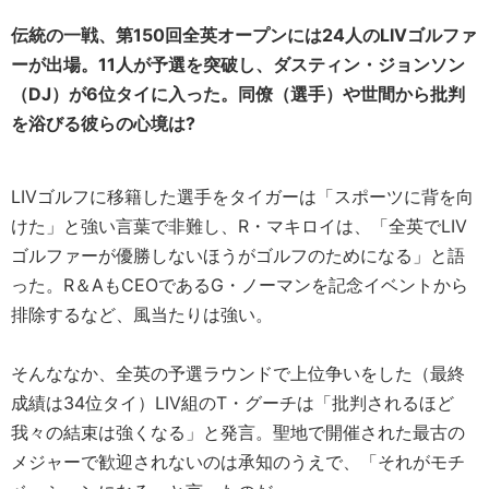
伝統の一戦、第150回全英オープンには24人のLIVゴルファ
ーが出場。11人が予選を突破し、ダスティン・ジョンソン
（DJ）が6位タイに入った。同僚（選手）や世間から批判
を浴びる彼らの心境は?
LIVゴルフに移籍した選手をタイガーは「スポーツに背を向
けた」と強い言葉で非難し、R・マキロイは、「全英でLIV
ゴルファーが優勝しないほうがゴルフのためになる」と語
った。R＆AもCEOであるG・ノーマンを記念イベントから
排除するなど、風当たりは強い。
そんななか、全英の予選ラウンドで上位争いをした（最終
成績は34位タイ）LIV組のT・グーチは「批判されるほど
我々の結束は強くなる」と発言。聖地で開催された最古の
メジャーで歓迎されないのは承知のうえで、「それがモチ