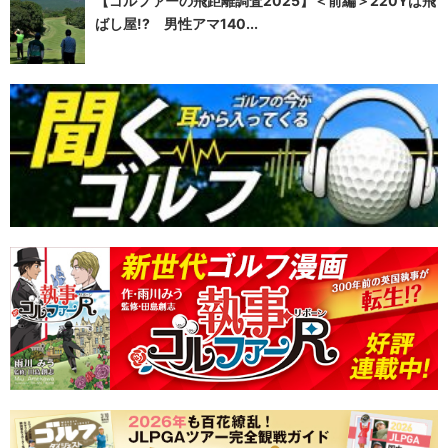
【ゴルファーの飛距離調査2025】＜前編＞220Yは飛
ばし屋!? 男性アマ140...