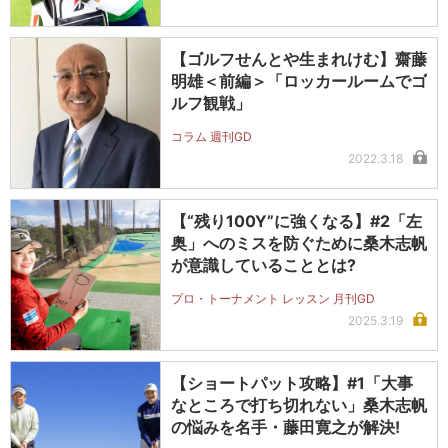
【ゴルフせんとや生まれけむ】齋藤
明雄＜前編＞「ロッカールームでゴ
ルフ観戦」
コラム 週刊GD
2022.3.18
【“残り100Y”に強くなる】#2「左
奥」へのミスを防ぐために桑木志帆
が意識していることとは?
プロ・トーナメント レッスン 月刊GD
2025.3.19
【ショートパット攻略】#1「大事
なところで打ち切れない」桑木志帆
の悩みを名手・藤田寛之が解決!