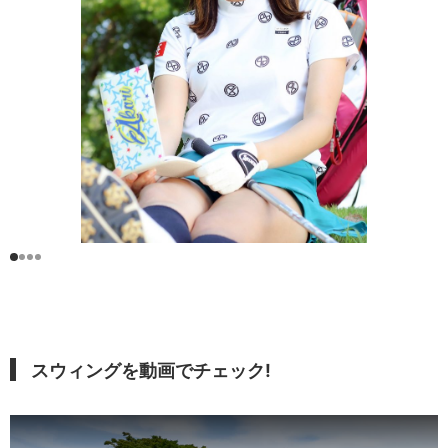
スウィングを動画でチェック!