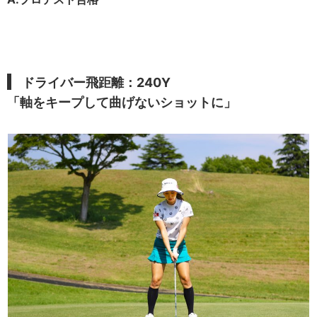
ドライバー飛距離：240Y
「軸をキープして曲げないショットに」