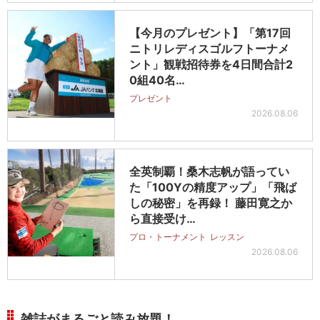
【今月のプレゼント】「第17回
ニトリレディスゴルフトーナメ
ント」観戦招待券を4日間合計2
0組40名…
プレゼント
2026.08.06
全英制覇！桑木志帆が語ってい
た「100Yの精度アップ」「飛ば
しの秘密」を再録！ 藤田寛之か
ら直接受け…
プロ・トーナメント
レッスン
2026.08.06
雑誌がまるごと読み放題！