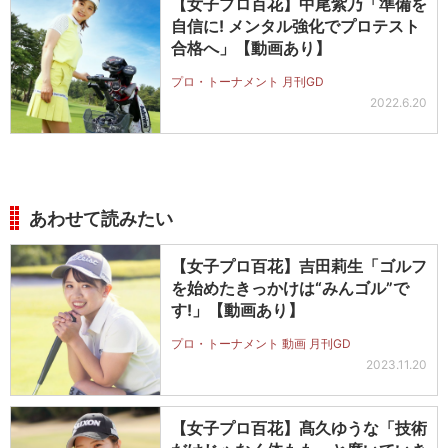
【女子プロ百花】中尾紫乃「準備を
自信に! メンタル強化でプロテスト
合格へ」【動画あり】
プロ・トーナメント 月刊GD
2022.6.20
あわせて読みたい
【女子プロ百花】吉田莉生「ゴルフ
を始めたきっかけは“みんゴル”で
す!」【動画あり】
プロ・トーナメント 動画 月刊GD
2023.11.20
【女子プロ百花】髙久ゆうな「技術