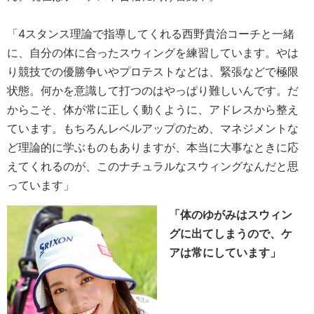
「4スタンス理論で指導してくれる西野貴治コーチと一緒
に、自分の体に合ったスウィングを練習しています。やは
り競技での優勝争いやプロテストなどは、緊張などで極限
状態。何かを意識して打つのはやっぱり難しいんです。だ
からこそ、体が常に正しく動くように、アドレスから整え
ています。もちろんレベルアップのため、マネジメントな
ど理論的に学ぶものもありますが、本当に大事なときに応
えてくれるのが、このナチュラルなスウィングなんだと思
っています」
「体のゆがみはスウィン
グに出てしまうので、ケ
アは常にしています」