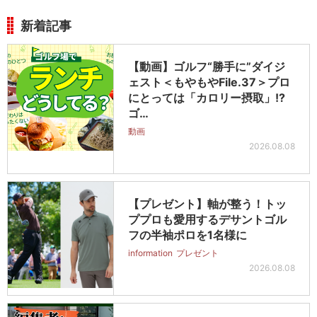
新着記事
【動画】ゴルフ“勝手に”ダイジ
ェスト＜もやもやFile.37＞プロ
にとっては「カロリー摂取」!?
ゴ…
動画
2026.08.08
【プレゼント】軸が整う！トッ
ププロも愛用するデサントゴル
フの半袖ポロを1名様に
information
プレゼント
2026.08.08