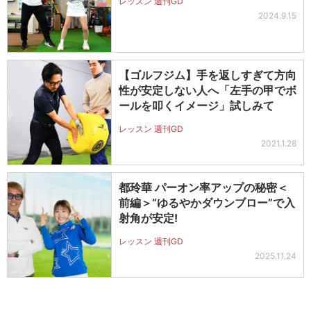
レッスン 週刊GD
2024.9.15
【ゴルフジム】手を返しすぎて方向
性が安定しない人へ「左手の甲でボ
ールを叩くイメージ」試しみて
レッスン 週刊GD
2021.1.28
都玲華 パーオン率アップの秘密＜
前編＞“ゆるやかダウンブロー”で入
射角が安定!
レッスン 週刊GD
2025.11.24