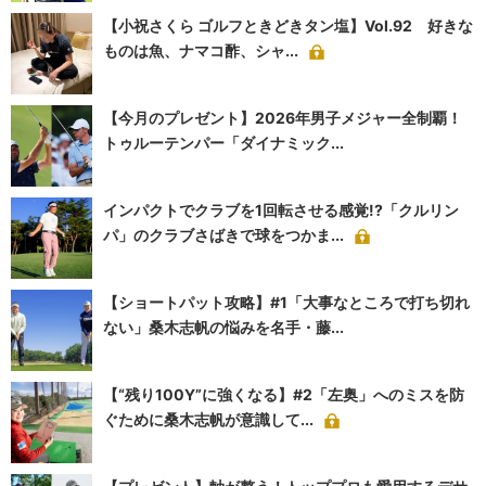
【小祝さくら ゴルフときどきタン塩】Vol.92 好きな
ものは魚、ナマコ酢、シャ...
【今月のプレゼント】2026年男子メジャー全制覇！
トゥルーテンパー「ダイナミック...
インパクトでクラブを1回転させる感覚!?「クルリン
パ」のクラブさばきで球をつかま...
【ショートパット攻略】#1「大事なところで打ち切れ
ない」桑木志帆の悩みを名手・藤...
【“残り100Y”に強くなる】#2「左奥」へのミスを防
ぐために桑木志帆が意識して...