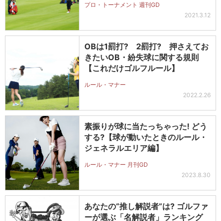
プロ・トーナメント 週刊GD
2021.3.12
OBは1罰打? 2罰打? 押さえてお
きたいOB・紛失球に関する規則
【これだけゴルフルール】
ルール・マナー
2022.2.26
素振りが球に当たっちゃった! どう
する?【球が動いたときのルール・
ジェネラルエリア編】
ルール・マナー 月刊GD
2023.8.30
あなたの“推し解説者”は? ゴルファ
ーが選ぶ「名解説者」ランキング