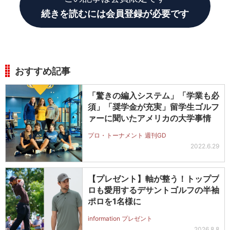
続きを読むには会員登録が必要です
おすすめ記事
「驚きの編入システム」「学業も必
須」「奨学金が充実」留学生ゴルフ
ァーに聞いたアメリカの大学事情
プロ・トーナメント 週刊GD
2022.6.29
【プレゼント】軸が整う！トッププ
ロも愛用するデサントゴルフの半袖
ポロを1名様に
information プレゼント
2026.8.8