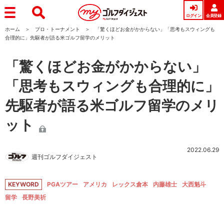
ログイン
会員登録
ホーム
プロ・トーナメント
「驚くほどお金がかからない」「思考もスウィングも
合理的に」先駆者が語る米ゴルフ留学のメリット
「驚くほどお金がかからない」
「思考もスウィングも合理的に」
先駆者が語る米ゴルフ留学のメリ
ット
2022.06.29
週刊ゴルフダイジェスト
KEYWORD
PGAツアー
アメリカ
レックス倉本
内藤雄士
大西魁斗
留学
長野美祈