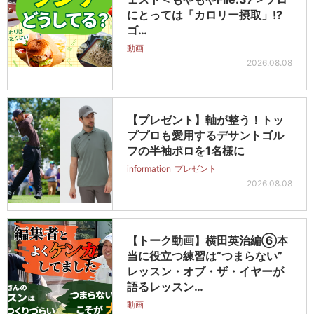
にとっては「カロリー摂取」!?
ゴ…
動画
2026.08.08
【プレゼント】軸が整う！トッ
ププロも愛用するデサントゴル
フの半袖ポロを1名様に
information
プレゼント
2026.08.08
【トーク動画】横田英治編⑥本
当に役立つ練習は“つまらない”
レッスン・オブ・ザ・イヤーが
語るレッスン…
動画