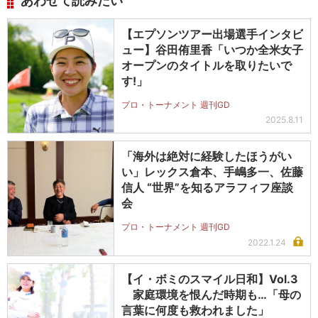
あわせて読みたい
【エプソンツアー出場選手インタビ
ュー】谷田侑里香「いつか全米女子
オープンのタイトルを取りたいで
す!」
プロ・トーナメント 週刊GD
2025.8.11
「海外は絶対に経験したほうがい
い」レックス倉本、手嶋多一、佐藤
信人 “世界”を知るアラフィフ座談
会
プロ・トーナメント 週刊GD
2022.1.24
【イ・ボミのスマイル日和】Vol.3
家庭環境を恨んだ時期も…「母の
言葉に何度も救われました」