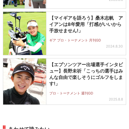
【マイギアを語ろう】桑木志帆 ア
イアンは8年愛用「打感がいいから
手放せません!」
ギア プロ・トーナメント 月刊GD
2024.8.30
【エプソンツアー出場選手インタビ
ュー】長野未祈「こっちの選手はみ
んな自由で楽しそうにゴルフをしま
す!」
プロ・トーナメント 週刊GD
2025.8.8