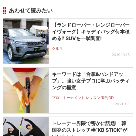
あわせて読みたい
【ランドローバー・レンジローバー
イヴォーグ】キャディバッグ何本積
める? SUVを一挙調査!
クルマ
2019.10.15
キーワードは「合掌&ハンドアッ
プ」。強い女子プロに学ぶパッティ
ングの極意
プロ・トーナメント レッスン 週刊GD
2021.3.3
トレーナー界隈で密かに話題! 韓
国発のストレッチ棒“KB STICK”が