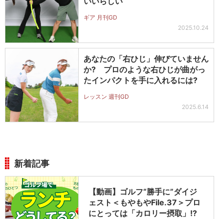
いいらしい
ギア 月刊GD
2025.10.24
あなたの「右ひじ」伸びていません
か? プロのような右ひじが曲がっ
たインパクトを手に入れるには?
レッスン 週刊GD
2025.6.14
新着記事
【動画】ゴルフ“勝手に”ダイジ
ェスト＜もやもやFile.37＞プロ
にとっては「カロリー摂取」!?