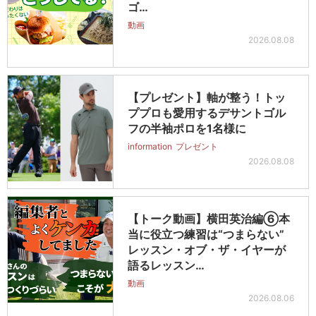
ゴ…
動画
2026.08.08
【プレゼント】軸が整う！トッ
ププロも愛用するデサントゴル
フの半袖ポロを1名様に
information
プレゼント
2026.08.08
【トーク動画】横田英治編⑥本
当に役立つ練習は“つまらない”
レッスン・オブ・ザ・イヤーが
語るレッスン…
動画
2026.08.06