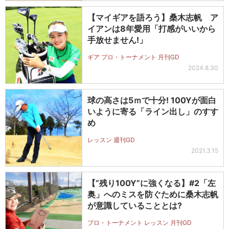
【マイギアを語ろう】桑木志帆 ア
イアンは8年愛用「打感がいいから
手放せません!」
ギア プロ・トーナメント 月刊GD
2024.8.30
球の高さは5ｍで十分! 100Yが面白
いように寄る「ライン出し」のすす
め
レッスン 週刊GD
2021.3.15
【“残り100Y”に強くなる】#2「左
奥」へのミスを防ぐために桑木志帆
が意識していることとは?
プロ・トーナメント レッスン 月刊GD