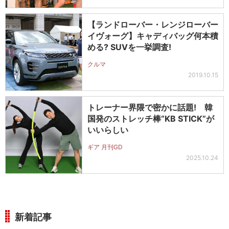
【ランドローバー・レンジローバー
イヴォーグ】キャディバッグ何本積
める? SUVを一挙調査!
クルマ
2019.10.15
トレーナー界隈で密かに話題! 韓
国発のストレッチ棒“KB STICK”が
いいらしい
ギア 月刊GD
2025.10.24
新着記事