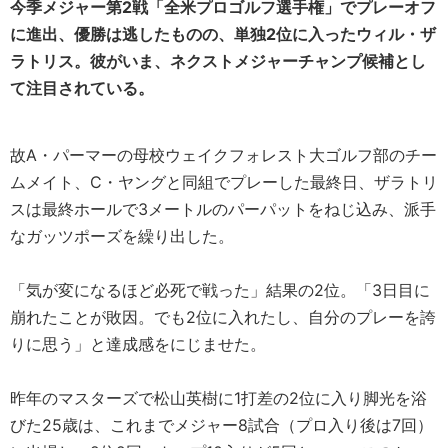
今季メジャー第2戦「全米プロゴルフ選手権」でプレーオフ
に進出、優勝は逃したものの、単独2位に入ったウィル・ザ
ラトリス。彼がいま、ネクストメジャーチャンプ候補とし
て注目されている。
故A・パーマーの母校ウェイクフォレスト大ゴルフ部のチー
ムメイト、C・ヤングと同組でプレーした最終日、ザラトリ
スは最終ホールで3メートルのパーパットをねじ込み、派手
なガッツポーズを繰り出した。
「気が変になるほど必死で戦った」結果の2位。「3日目に
崩れたことが敗因。でも2位に入れたし、自分のプレーを誇
りに思う」と達成感をにじませた。
昨年のマスターズで松山英樹に1打差の2位に入り脚光を浴
びた25歳は、これまでメジャー8試合（プロ入り後は7回）