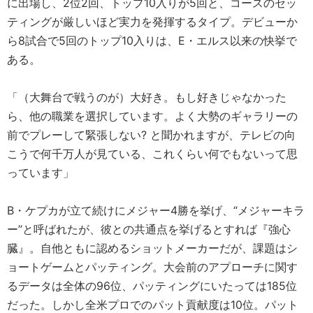
に出場し、2位2回、トップ10入りが5回と、コースのセッ
ティングが厳しいほど実力を発揮するタイプ。デビューか
ら8試合で5回のトップ10入りは、E・エルス以来の快挙で
ある。
「（大舞台で戦うのが）大好き。もし好きじゃなかった
ら、他の職業を選択しています。よく大勢のギャラリーの
前でプレーして緊張しない? と聞かれますが、テレビの向
こうで何千万人が見ている、これくらい何でもないって思
っています」
B・ケプカが立て続けにメジャー4勝を挙げ、“メジャーキラ
ー”と呼ばれたが、彼との共通点を挙げるとすれば『強心
臓』。自他ともに認めるショットメーカーだが、課題はシ
ョートゲームとパッティング。大会前のアプローチに関す
るデータは全体の96位、パッティングにいたっては185位
だった。しかし全米プロでのパット貢献度は10位。パット