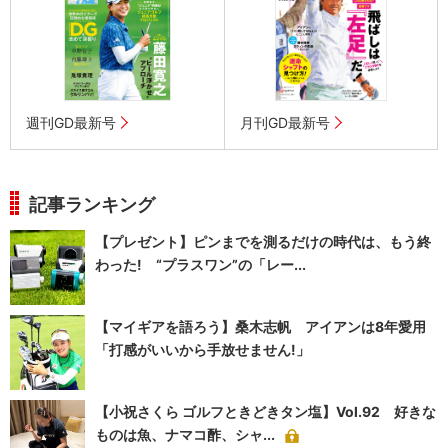
週刊GD最新号
月刊GD最新号
記事ランキング
【プレゼント】ピンまでを測るだけの時代は、もう終
わった! “プラスワン”の「レー...
【マイギアを語ろう】桑木志帆 アイアンは8年愛用
「打感がいいから手放せません!」
【小祝さくら ゴルフときどきタン塩】Vol.92 好きな
ものは魚、ナマコ酢、シャ...