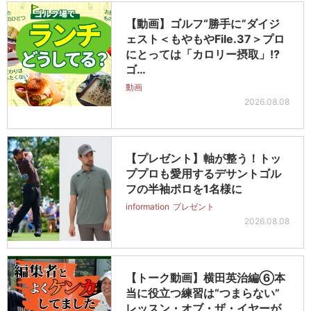
【動画】ゴルフ“勝手に”ダイジ
ェスト＜もやもやFile.37＞プロ
にとっては「カロリー摂取」!?
ゴ…
動画
2026.08.08
【プレゼント】軸が整う！トッ
ププロも愛用するデサントゴル
フの半袖ポロを1名様に
information
プレゼント
2026.08.08
【トーク動画】横田英治編⑥本
当に役立つ練習は“つまらない”
レッスン・オブ・ザ・イヤーが