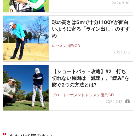
2024.8.30
球の高さは5ｍで十分! 100Yが面白
いように寄る「ライン出し」のすす
め
レッスン 週刊GD
2021.3.15
【ショートパット攻略】#2 打ち
切れない原因は「減速」。“緩み”を
防ぐ2つの方法とは?
プロ・トーナメント レッスン 週刊GD
2024.2.12