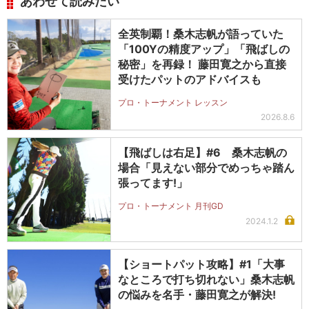
あわせて読みたい
全英制覇！桑木志帆が語っていた
「100Yの精度アップ」「飛ばしの
秘密」を再録！ 藤田寛之から直接
受けたパットのアドバイスも
プロ・トーナメント レッスン
2026.8.6
【飛ばしは右足】#6 桑木志帆の
場合「見えない部分でめっちゃ踏ん
張ってます!」
プロ・トーナメント 月刊GD
2024.1.2
【ショートパット攻略】#1「大事
なところで打ち切れない」桑木志帆
の悩みを名手・藤田寛之が解決!