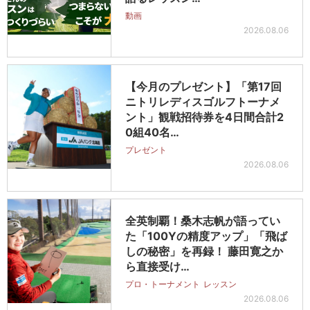
動画
2026.08.06
【今月のプレゼント】「第17回
ニトリレディスゴルフトーナメ
ント」観戦招待券を4日間合計2
0組40名…
プレゼント
2026.08.06
全英制覇！桑木志帆が語ってい
た「100Yの精度アップ」「飛ば
しの秘密」を再録！ 藤田寛之か
ら直接受け…
プロ・トーナメント
レッスン
2026.08.06