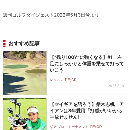
週刊ゴルフダイジェスト2022年5月3日号より
おすすめ記事
【“残り100Y”に強くなる】#1 左
足にしっかりと体重を乗せて打って
いこう
レッスン 月刊GD
2025.3.19
【マイギアを語ろう】桑木志帆 ア
イアンは8年愛用「打感がいいから
手放せません!」
ギア プロ・トーナメント 月刊GD