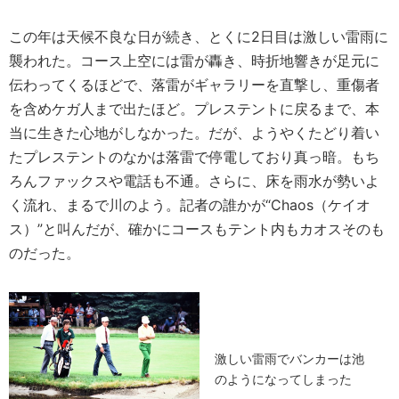
この年は天候不良な日が続き、とくに2日目は激しい雷雨に
襲われた。コース上空には雷が轟き、時折地響きが足元に
伝わってくるほどで、落雷がギャラリーを直撃し、重傷者
を含めケガ人まで出たほど。プレステントに戻るまで、本
当に生きた心地がしなかった。だが、ようやくたどり着い
たプレステントのなかは落雷で停電しており真っ暗。もち
ろんファックスや電話も不通。さらに、床を雨水が勢いよ
く流れ、まるで川のよう。記者の誰かが“Chaos（ケイオ
ス）”と叫んだが、確かにコースもテント内もカオスそのも
のだった。
激しい雷雨でバンカーは池
のようになってしまった