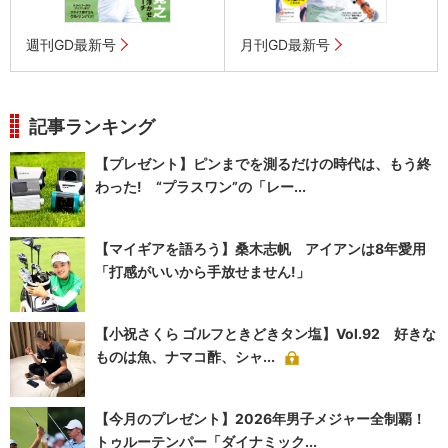
週刊GD最新号
月刊GD最新号
記事ランキング
【プレゼント】ピンまでを測るだけの時代は、もう終
わった! “プラスワン”の「レー...
【マイギアを語ろう】桑木志帆 アイアンは8年愛用
「打感がいいから手放せません!」
【小祝さくら ゴルフときどきタン塩】Vol.92 好きな
ものは魚、ナマコ酢、シャ...
【今月のプレゼント】2026年男子メジャー全制覇！
トゥルーテンパー「ダイナミック...