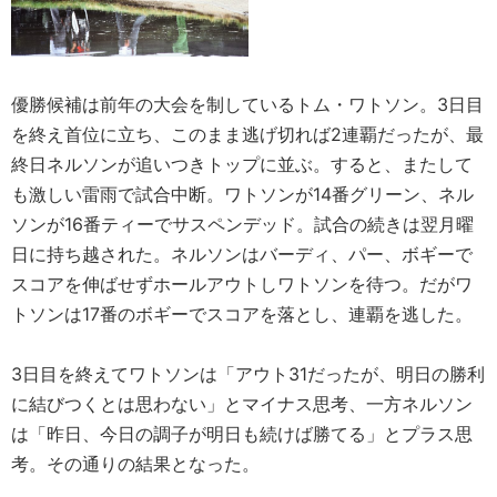
優勝候補は前年の大会を制しているトム・ワトソン。3日目
を終え首位に立ち、このまま逃げ切れば2連覇だったが、最
終日ネルソンが追いつきトップに並ぶ。すると、またして
も激しい雷雨で試合中断。ワトソンが14番グリーン、ネル
ソンが16番ティーでサスペンデッド。試合の続きは翌月曜
日に持ち越された。ネルソンはバーディ、パー、ボギーで
スコアを伸ばせずホールアウトしワトソンを待つ。だがワ
トソンは17番のボギーでスコアを落とし、連覇を逃した。
3日目を終えてワトソンは「アウト31だったが、明日の勝利
に結びつくとは思わない」とマイナス思考、一方ネルソン
は「昨日、今日の調子が明日も続けば勝てる」とプラス思
考。その通りの結果となった。