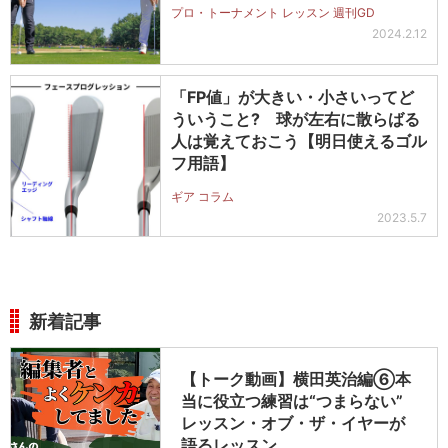
プロ・トーナメント レッスン 週刊GD
2024.2.12
「FP値」が大きい・小さいってど
ういうこと? 球が左右に散らばる
人は覚えておこう【明日使えるゴル
フ用語】
ギア コラム
2023.5.7
新着記事
【トーク動画】横田英治編⑥本
当に役立つ練習は“つまらない”
レッスン・オブ・ザ・イヤーが
語るレッスン…