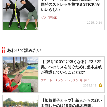
国発のストレッチ棒“KB STICK”が
いいらしい
ギア 月刊GD
2025.10.24
あわせて読みたい
【“残り100Y”に強くなる】#2「左
奥」へのミスを防ぐために桑木志帆
が意識していることとは?
プロ・トーナメント レッスン 月刊GD
2025.3.19
【加賀電子カップ】新人たちの戦い
を制したのは18歳の桑木志帆。