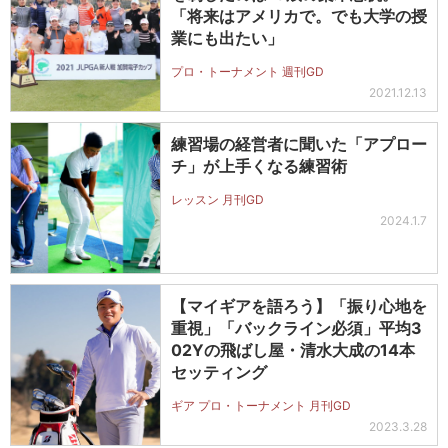
「将来はアメリカで。でも大学の授
業にも出たい」
プロ・トーナメント 週刊GD
2021.12.13
練習場の経営者に聞いた「アプロー
チ」が上手くなる練習術
レッスン 月刊GD
2024.1.7
【マイギアを語ろう】「振り心地を
重視」「バックライン必須」平均3
02Yの飛ばし屋・清水大成の14本
セッティング
ギア プロ・トーナメント 月刊GD
2023.3.28