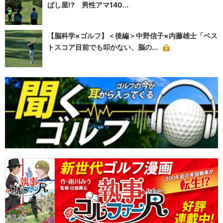
ばし屋!? 男性アマ140...
【脳科学×ゴルフ】＜後編＞中野信子×内藤雄士「ベス
トスコア目前でも叩かない、脳の...