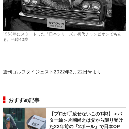
1963年にスタートした「日本シリーズ」初代チャンピオンでもあ
る。当時40歳
週刊ゴルフダイジェスト2022年2月22日号より
おすすめ記事
【プロが手放せないこの1本!】＜パ
ター編＞片岡尚之は父から譲り受け
た22年前の「2ボール」で日本OP