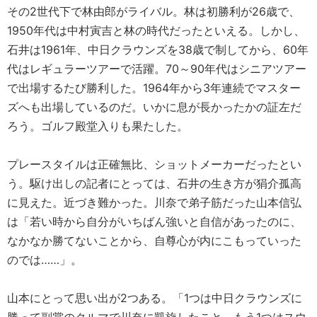
その2世代下で林由郎がライバル。林は初勝利が26歳で、
1950年代は中村寅吉と林の時代だったといえる。しかし、
石井は1961年、中日クラウンズを38歳で制してから、60年
代はレギュラーツアーで活躍。70～90年代はシニアツアー
で出場するたび勝利した。1964年から3年連続でマスター
ズへも出場しているのだ。いかに息が長かったかの証左だ
ろう。ゴルフ殿堂入りも果たした。
プレースタイルは正確無比、ショットメーカーだったとい
う。駆け出しの記者にとっては、石井の生き方が狷介孤高
に見えた。近づき難かった。川奈で弟子筋だった山本信弘
は「若い時から自分がいちばん強いと自信があったのに、
なかなか勝てないことから、自尊心が内にこもっていった
のでは……」。
山本にとって思い出が2つある。「1つは中日クラウンズに