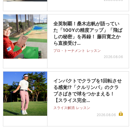
全英制覇！桑木志帆が語ってい
た「100Yの精度アップ」「飛ば
しの秘密」を再録！ 藤田寛之か
ら直接受け…
プロ・トーナメント
レッスン
2026.08.06
インパクトでクラブを1回転させ
る感覚!?「クルリンパ」のクラ
ブさばきで球をつかまえる！
【スライス完全…
スライス解消
レッスン
2026.08.06