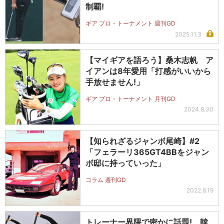
制覇!
ギア プロ・トーナメント 週刊GD
2025.11.3
【マイギアを語ろう】桑木志帆 ア
イアンは8年愛用「打感がいいから
手放せません!」
ギア プロ・トーナメント 月刊GD
2024.8.30
【知られざるジャンボ尾崎】#2
「フェラーリ365GT4BBをジャン
ボ邸に持っていった」
コラム 週刊GD
2022.8.19
トレーナー界隈で密かに話題! 韓