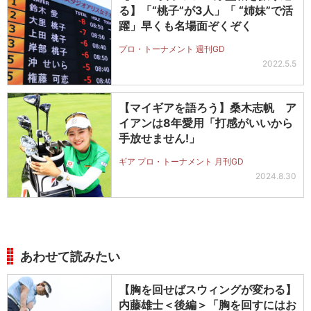
る】「“桃子”が3人」「 “姉妹”で活
躍」早くも名場面ぞくぞく
プロ・トーナメント 週刊GD
2022.5.5
【マイギアを語ろう】桑木志帆 ア
イアンは8年愛用「打感がいいから
手放せません!」
ギア プロ・トーナメント 月刊GD
2024.8.30
あわせて読みたい
【胸を回せばスウィングが変わる】
内藤雄士＜後編＞「胸を回すにはお