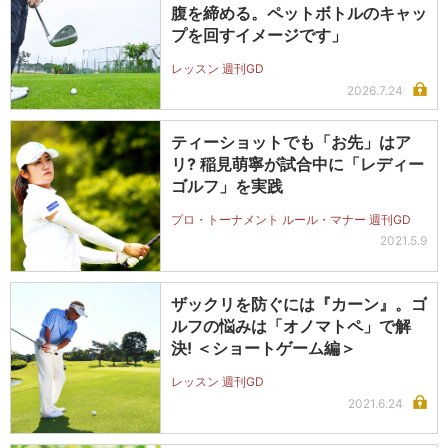
腹を締める。ペットボトルのキャッ
プを回すイメージです」
レッスン 週刊GD
2026.7.24
ティーショットでも「お先」はア
リ? 稲見萌寧が試合中に「レディー
ゴルフ」を実践
プロ・トーナメント ルール・マナー 週刊GD
2021.5.9
ザックリを防ぐには『カーン』。ゴ
ルフの悩みは「オノマトペ」で解
決! ＜ショートゲーム編＞
レッスン 週刊GD
2021.6.24