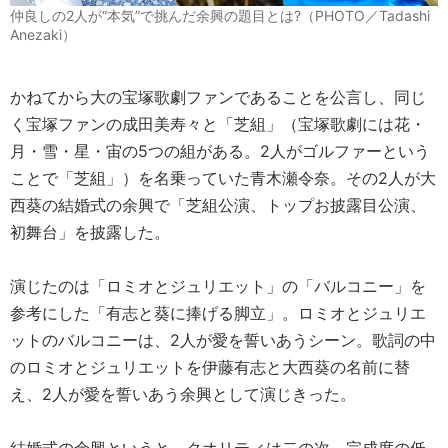
仲良しの2人が“本気”で挑んだ余興の題目とは?（PHOTO／Tadashi
Anezaki）
かねてから大の宝塚歌劇ファンであることを公言し、同じ
く宝塚ファンの成田美寿々と「芝組」（宝塚歌劇には花・
月・雪・星・宙の5つの組がある。2人がゴルファーという
ことで「芝組」）を名乗っていた青木瀬令奈。その2人が大
西葵の結婚式の余興で「芝組公演、トップお披露目公演、
初舞台」を披露した。
演じたのは「ロミオとジュリエット」の「バルコニー」を
参考にした「有志と葵に捧げる脚立」。ロミオとジュリエ
ットのバルコニーは、2人が愛を誓いあうシーン。歌詞の中
のロミオとジュリエットを伊藤有志と大西葵の名前に替
え、2人が愛を誓いあう余興として演じきった。