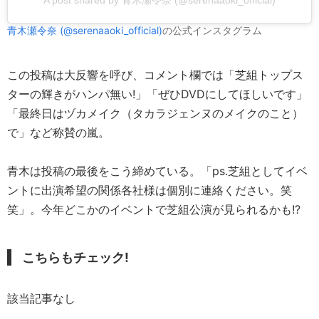
A post shared by 青木瀬令奈 (@serenaaoki_official)
青木瀬令奈 (@serenaaoki_official)
の公式インスタグラム
この投稿は大反響を呼び、コメント欄では「芝組トップス
ターの輝きがハンパ無い!」「ぜひDVDにしてほしいです」
「最終日はヅカメイク（タカラジェンヌのメイクのこと）
で」など称賛の嵐。
青木は投稿の最後をこう締めている。「ps.芝組としてイベ
ントに出演希望の関係各社様は個別に連絡ください。笑
笑」。今年どこかのイベントで芝組公演が見られるかも!?
こちらもチェック!
該当記事なし