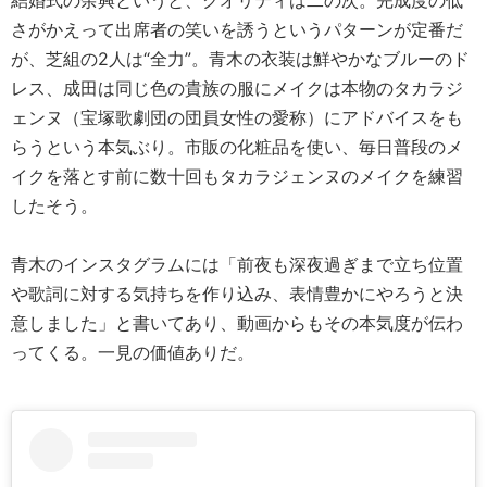
結婚式の余興というと、クオリティは二の次。完成度の低
さがかえって出席者の笑いを誘うというパターンが定番だ
が、芝組の2人は“全力”。青木の衣装は鮮やかなブルーのド
レス、成田は同じ色の貴族の服にメイクは本物のタカラジ
ェンヌ（宝塚歌劇団の団員女性の愛称）にアドバイスをも
らうという本気ぶり。市販の化粧品を使い、毎日普段のメ
イクを落とす前に数十回もタカラジェンヌのメイクを練習
したそう。
青木のインスタグラムには「前夜も深夜過ぎまで立ち位置
や歌詞に対する気持ちを作り込み、表情豊かにやろうと決
意しました」と書いてあり、動画からもその本気度が伝わ
ってくる。一見の価値ありだ。