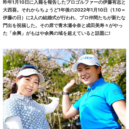
昨年1月10日に入籍を報告したプロゴルファーの
伊藤有志と
大西葵。
それからちょうど1年後の2022年1月10日（1.10＝
伊藤の日）に2人の結婚式が行われ、プロ仲間たちが新たな
門出を祝福した。その席で青木瀬令奈と成田美寿々がやっ
た「余興」がもはや余興の域を超えていると話題に!