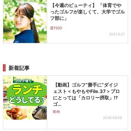
【今週のビューティ】 「体育でや
ったゴルフが楽しくて、大学でゴル
フ部に」
週刊GD
2021.9.27
新着記事
【動画】ゴルフ“勝手に”ダイジ
ェスト＜もやもやFile.37＞プロ
にとっては「カロリー摂取」!?
ゴ…
動画
2026.08.08