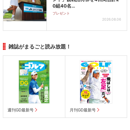
0組40名…
プレゼント
2026.08.06
雑誌がまるごと読み放題！
週刊GD最新号
月刊GD最新号