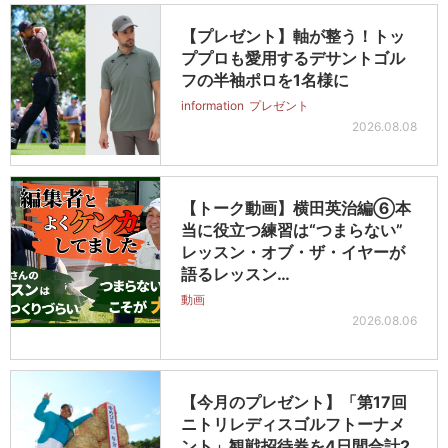
【プレゼント】軸が整う！トッ
ププロも愛用するデサントゴル
フの半袖ポロを1名様に
information
プレゼント
2026.08.08
【トーク動画】横田英治編⑥本
当に役立つ練習は“つまらない”
レッスン・オブ・ザ・イヤーが
語るレッスン…
動画
2026.08.06
【今月のプレゼント】「第17回
ニトリレディスゴルフトーナメ
ント」観戦招待券を4日間合計2