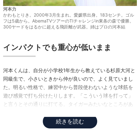
河本力
かわもとりき。2000年3月生まれ。愛媛県出身。183センチ。ゴル
フは5歳から。AbemaTVツアーのTIチャレンジin東条の森で優勝。
300ヤードをはるかに超える飛距離が武器。姉はプロの河本結
インパクトでも重心が低いまま
河本くんは、自分が小学校1年生から教えている杉原大河と
同級生で、小さいときから仲が良いので、よく見ていまし
た。明るい性格で、練習中から普段使わないような球筋を
遊び感覚で打ち分けたりします。「こういう球を打って」
と言うとその通りに打てる。タイガーみたいなところがあ
るんです。
続きを読む