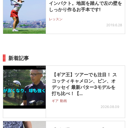
インパクト。地面を踏んで左の壁を
しっかり作るお手本です!
レッスン
2019.6.28
新着記事
【ギア王】ツアーでも注目！ ス
コッティキャメロン、ピン、オ
デッセイ 最新パター3モデルを
打ち比べ！【…
ギア
動画
2026.08.09