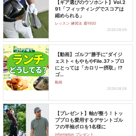
【ギア選びのウソホント】Vol.2
91「フィッティングでスコアは
縮められる」
レッスン
練習法
週刊GD
2026.08.09
【動画】ゴルフ“勝手に”ダイジ
ェスト＜もやもやFile.37＞プロ
にとっては「カロリー摂取」!?
ゴ…
動画
2026.08.08
【プレゼント】軸が整う！トッ
ププロも愛用するデサントゴル
フの半袖ポロを1名様に
information
プレゼント