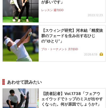
が多いです」
レッスン 週刊GD
2023.12.23
【スウィング研究】河本結「精度抜
群のフェードを生み出す右ひじ
の“ゆとり”」
プロ・トーナメント 月刊GD
2026.6.19
あわせて読みたい
【読者記者】Vol.1738「フェアウ
ェイウッドでトップのミスが出やす
くなった。何が原因でしょうか?」