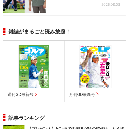
2026.08.08
雑誌がまるごと読み放題！
週刊GD最新号
月刊GD最新号
記事ランキング
【プレゼント】ピンまでを測るだけの時代は、もう終