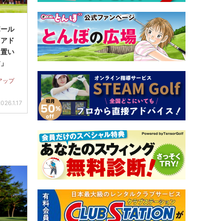
ボール
「アド
に置い
す」
アップ
026.1.17