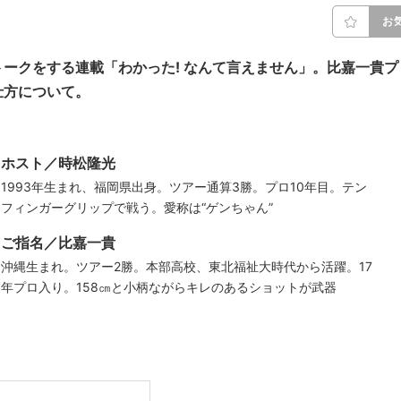
お
ークをする連載「わかった! なんて言えません」。比嘉一貴プ
仕方について。
ホスト／時松隆光
1993年生まれ、福岡県出身。ツアー通算3勝。プロ10年目。テン
フィンガーグリップで戦う。愛称は“ゲンちゃん”
ご指名／比嘉一貴
沖縄生まれ。ツアー2勝。本部高校、東北福祉大時代から活躍。17
年プロ入り。158㎝と小柄ながらキレのあるショットが武器