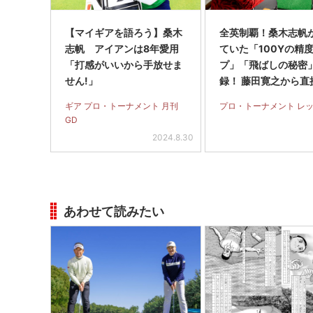
【マイギアを語ろう】桑木
全英制覇！桑木志帆
志帆 アイアンは8年愛用
ていた「100Yの精
「打感がいいから手放せま
プ」「飛ばしの秘密
せん!」
録！ 藤田寛之から直
たパットのアドバイ
ギア プロ・トーナメント 月刊
プロ・トーナメント レ
GD
2024.8.30
あわせて読みたい