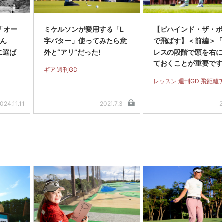
「オー
ミケルソンが愛用する「L
【ビハインド・ザ・
選ん
字パター」使ってみたら意
で飛ばす】＜前編＞
位に選ば
外と“アリ”だった!
レスの段階で頭を右
?
ておくことが重要で
ギア 週刊GD
レッスン 週刊GD 飛距離
024.11.11
2021.7.3
2