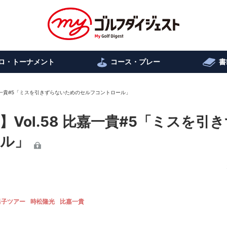
ロ・トーナメント
コース・プレー
書
比嘉一貴#5「ミスを引きずらないためのセルフコントロール」
ol.58 比嘉一貴#5「ミスを引
ル」
男子ツアー
時松隆光
比嘉一貴