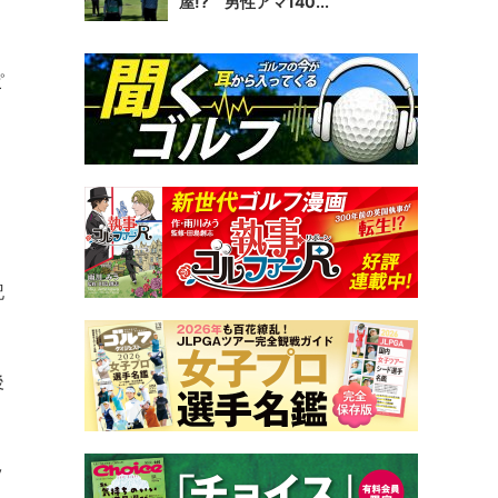
屋!? 男性アマ140...
ピ
記
後
ッ