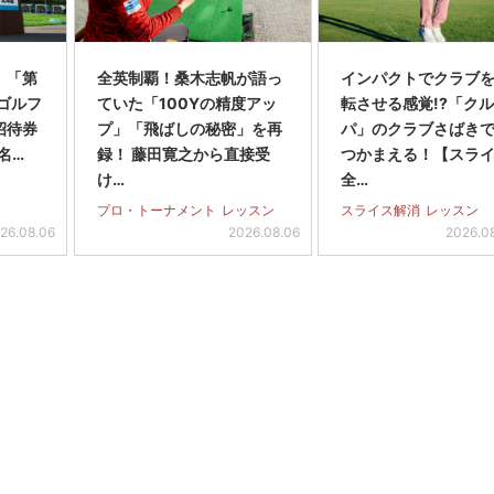
】「第
全英制覇！桑木志帆が語っ
インパクトでクラブを
スゴルフ
ていた「100Yの精度アッ
転させる感覚!?「ク
招待券
プ」「飛ばしの秘密」を再
パ」のクラブさばき
名…
録！ 藤田寛之から直接受
つかまえる！【スラ
け…
全…
プロ・トーナメント
レッスン
スライス解消
レッスン
26.08.06
2026.08.06
2026.0