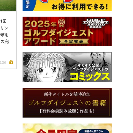
1回
ルリン
で球を
イス完
8.06