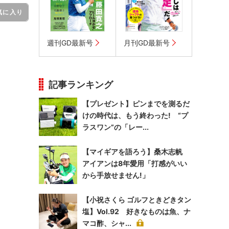
気に入り
週刊GD最新号
月刊GD最新号
記事ランキング
【プレゼント】ピンまでを測るだ
けの時代は、もう終わった! “プ
ラスワン”の「レー...
【マイギアを語ろう】桑木志帆
アイアンは8年愛用「打感がいい
から手放せません!」
【小祝さくら ゴルフときどきタン
塩】Vol.92 好きなものは魚、ナ
マコ酢、シャ...