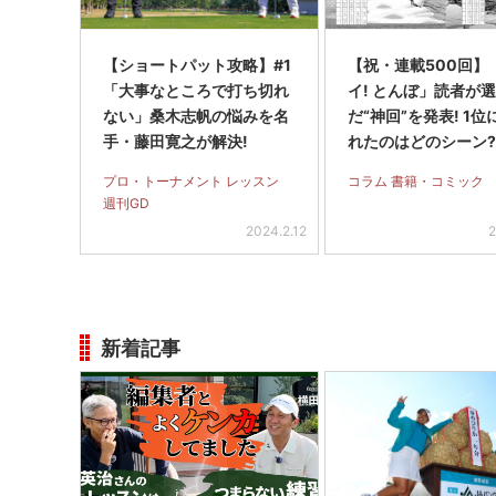
【ショートパット攻略】#1
【祝・連載500回】
「大事なところで打ち切れ
イ! とんぼ」読者が
ない」桑木志帆の悩みを名
だ“神回”を発表! 1
手・藤田寛之が解決!
れたのはどのシーン
プロ・トーナメント レッスン
コラム 書籍・コミック
週刊GD
2024.2.12
2
新着記事