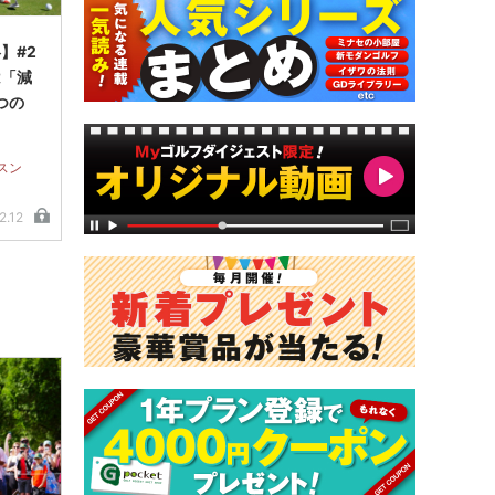
】#2
「減
つの
スン
2.12