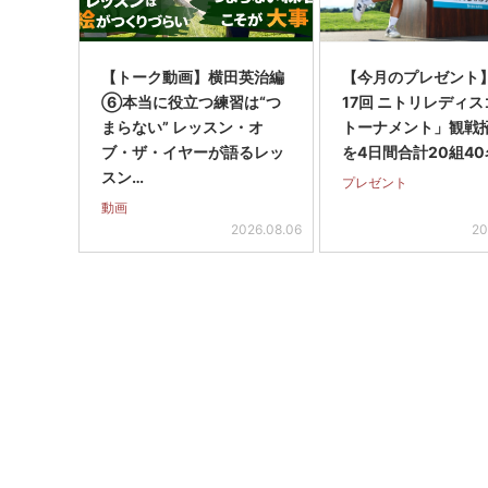
【トーク動画】横田英治編
【今月のプレゼント
⑥本当に役立つ練習は“つ
17回 ニトリレディ
まらない” レッスン・オ
トーナメント」観戦
ブ・ザ・イヤーが語るレッ
を4日間合計20組40
スン…
プレゼント
動画
2026.08.06
20