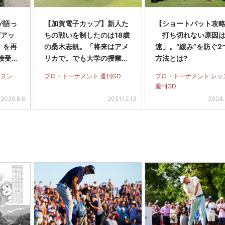
が語っ
【加賀電子カップ】新人た
【ショートパット攻略
度アッ
ちの戦いを制したのは18歳
打ち切れない原因は
」を再
の桑木志帆。「将来はアメ
速」。“緩み”を防ぐ2
接受け
リカで。でも大学の授業に
方法とは?
スも
も出たい」
ッスン
プロ・トーナメント 週刊GD
プロ・トーナメント レッ
週刊GD
2026.8.6
2021.12.13
2024.