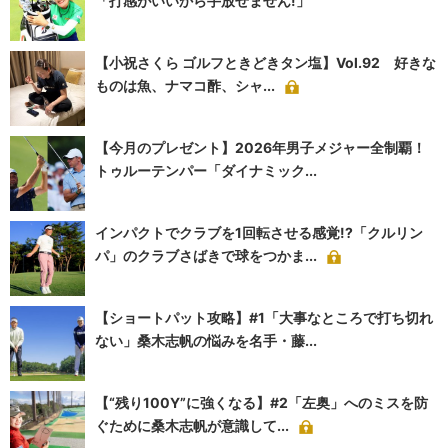
「打感がいいから手放せません!」
【小祝さくら ゴルフときどきタン塩】Vol.92 好きな
ものは魚、ナマコ酢、シャ...
【今月のプレゼント】2026年男子メジャー全制覇！
トゥルーテンパー「ダイナミック...
インパクトでクラブを1回転させる感覚!?「クルリン
パ」のクラブさばきで球をつかま...
【ショートパット攻略】#1「大事なところで打ち切れ
ない」桑木志帆の悩みを名手・藤...
【“残り100Y”に強くなる】#2「左奥」へのミスを防
ぐために桑木志帆が意識して...