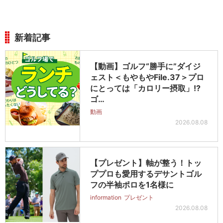
新着記事
【動画】ゴルフ“勝手に”ダイジ
ェスト＜もやもやFile.37＞プロ
にとっては「カロリー摂取」!?
ゴ…
動画
2026.08.08
【プレゼント】軸が整う！トッ
ププロも愛用するデサントゴル
フの半袖ポロを1名様に
information
プレゼント
2026.08.08