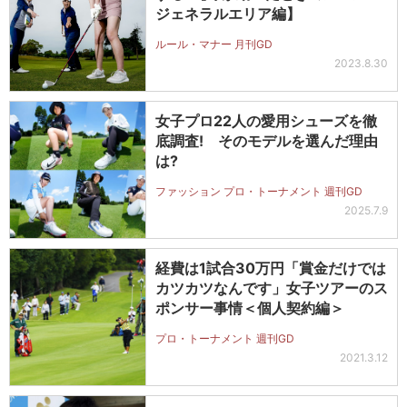
ジェネラルエリア編】
ルール・マナー 月刊GD
2023.8.30
女子プロ22人の愛用シューズを徹
底調査! そのモデルを選んだ理由
は?
ファッション プロ・トーナメント 週刊GD
2025.7.9
経費は1試合30万円「賞金だけでは
カツカツなんです」女子ツアーのス
ポンサー事情＜個人契約編＞
プロ・トーナメント 週刊GD
2021.3.12