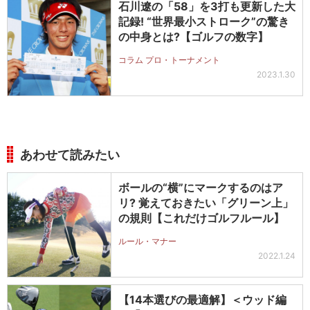
石川遼の「58」を3打も更新した大
記録! “世界最小ストローク”の驚き
の中身とは?【ゴルフの数字】
コラム プロ・トーナメント
2023.1.30
あわせて読みたい
ボールの“横”にマークするのはア
リ? 覚えておきたい「グリーン上」
の規則【これだけゴルフルール】
ルール・マナー
2022.1.24
【14本選びの最適解】＜ウッド編