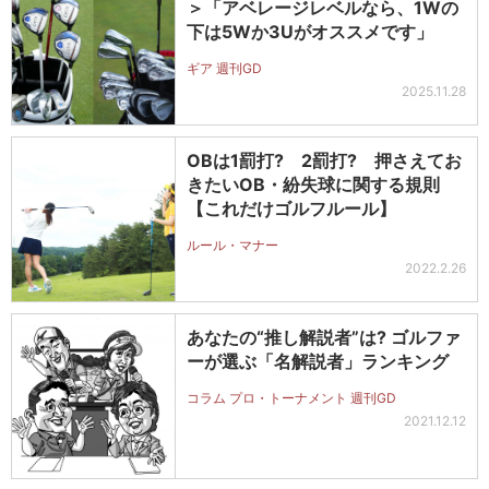
＞「アベレージレベルなら、1Wの
下は5Wか3Uがオススメです」
ギア 週刊GD
2025.11.28
OBは1罰打? 2罰打? 押さえてお
きたいOB・紛失球に関する規則
【これだけゴルフルール】
ルール・マナー
2022.2.26
あなたの“推し解説者”は? ゴルファ
ーが選ぶ「名解説者」ランキング
コラム プロ・トーナメント 週刊GD
2021.12.12