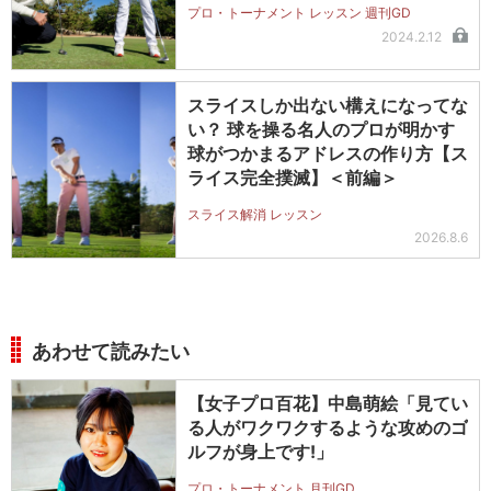
プロ・トーナメント レッスン 週刊GD
2024.2.12
スライスしか出ない構えになってな
い？ 球を操る名人のプロが明かす
球がつかまるアドレスの作り方【ス
ライス完全撲滅】＜前編＞
スライス解消 レッスン
2026.8.6
あわせて読みたい
【女子プロ百花】中島萌絵「見てい
る人がワクワクするような攻めのゴ
ルフが身上です!」
プロ・トーナメント 月刊GD