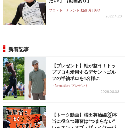
たい!」【動画あり】
プロ・トーナメント 動画 月刊GD
2022.4.20
新着記事
【プレゼント】軸が整う！トッ
ププロも愛用するデサントゴル
フの半袖ポロを1名様に
information
プレゼント
2026.08.08
【トーク動画】横田英治編⑥本
当に役立つ練習は“つまらない”
レッスン・オブ・ザ・イヤーが