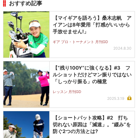
おすすめ記事
【マイギアを語ろう】桑木志帆 ア
イアンは8年愛用「打感がいいから
手放せません!」
ギア プロ・トーナメント 月刊GD
2024.8.30
【“残り100Y”に強くなる】#3 フ
ルショットだけどマン振りではない
「しっかり振る」の極意
レッスン 月刊GD
2025.3.19
【ショートパット攻略】#2 打ち
切れない原因は「減速」。“緩み”を
防ぐ2つの方法とは?