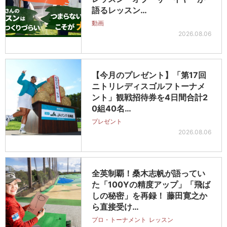
語るレッスン…
動画
2026.08.06
【今月のプレゼント】「第17回
ニトリレディスゴルフトーナメ
ント」観戦招待券を4日間合計2
0組40名…
プレゼント
2026.08.06
全英制覇！桑木志帆が語ってい
た「100Yの精度アップ」「飛ば
しの秘密」を再録！ 藤田寛之か
ら直接受け…
プロ・トーナメント
レッスン