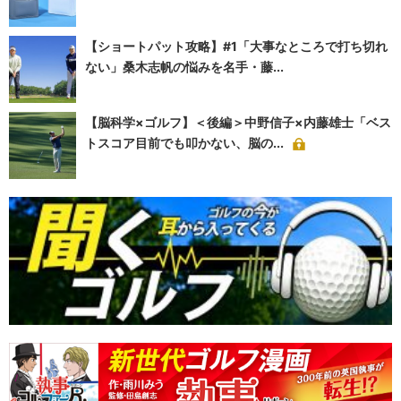
【ショートパット攻略】#1「大事なところで打ち切れ
ない」桑木志帆の悩みを名手・藤...
【脳科学×ゴルフ】＜後編＞中野信子×内藤雄士「ベス
トスコア目前でも叩かない、脳の...