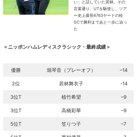
い」と話していた若林。その
言葉通り、UTを駆使し、ツア
ー史上最長6763ヤードの桂
GCで勝利まであと一歩に迫っ
た
＜ニッポンハムレディスクラシック・最終成績＞
優勝
堀琴音（プレーオフ）
–14
2位
若林舞衣子
-14
3位T
植竹希望
–9
3位T
高橋彩華
–9
5位T
笠りつ子
–7