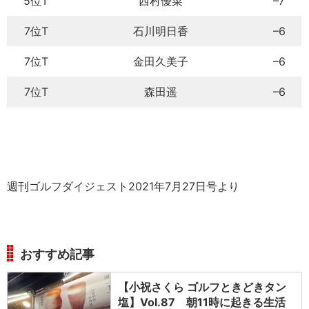
5位T
西村優菜
–7
7位T
石川明日香
–6
7位T
金田久美子
–6
7位T
森田遥
–6
週刊ゴルフダイジェスト2021年7月27日号より
おすすめ記事
【小祝さくら ゴルフときどきタン
塩】Vol.87 朝11時に起きる生活