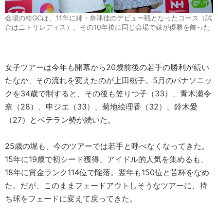
会場の桂GCは、11年に姉・奈津佳のデビュー戦となったコース（試
合はニトリレディス）。その10年後に同じ会場で妹が優勝を飾った
女子ツアーは今年も開幕から20歳前後の若手の勝利が続い
たなか、その流れを変えたのが上田桃子。5月のパナソニッ
クを34歳で制すると、その後も笠りつ子（33）、青木瀬令
奈（28）、申ジエ（33）、菊地絵理香（32）、鈴木愛
（27）とベテラン勢が続いた。
25歳の堀も、今のツアーでは若手と呼べなくなってきた。
15年に19歳で初シード獲得、アイドル的人気を集めるも、
18年に賞金ランク114位で陥落。翌年も150位と苦杯をなめ
た。だが、このままフェードアウトしそうなツアーに、持
ち球をフェードに変えて戻ってきた。