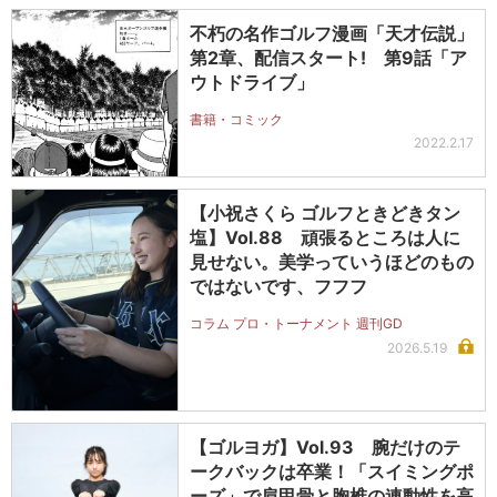
不朽の名作ゴルフ漫画「天才伝説」
第2章、配信スタート! 第9話「ア
ウトドライブ」
書籍・コミック
2022.2.17
【小祝さくら ゴルフときどきタン
塩】Vol.88 頑張るところは人に
見せない。美学っていうほどのもの
ではないです、フフフ
コラム プロ・トーナメント 週刊GD
2026.5.19
【ゴルヨガ】Vol.93 腕だけのテ
ークバックは卒業！「スイミングポ
ーズ」で肩甲骨と胸椎の連動性を高