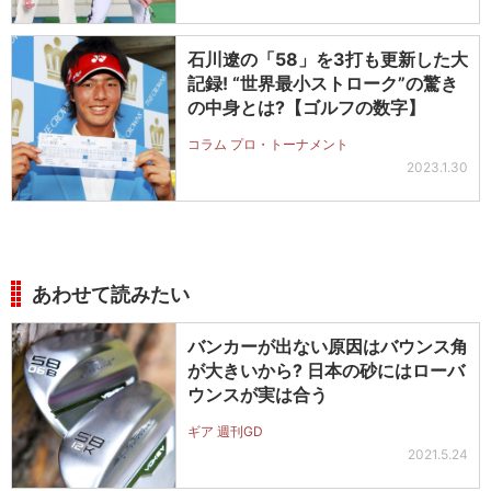
石川遼の「58」を3打も更新した大
記録! “世界最小ストローク”の驚き
の中身とは?【ゴルフの数字】
コラム プロ・トーナメント
2023.1.30
あわせて読みたい
バンカーが出ない原因はバウンス角
が大きいから? 日本の砂にはローバ
ウンスが実は合う
ギア 週刊GD
2021.5.24