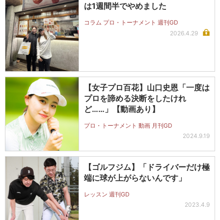
は1週間半でやめました
コラム プロ・トーナメント 週刊GD
2026.4.29
【女子プロ百花】山口史恩「一度は
プロを諦める決断をしたけれ
ど……」【動画あり】
プロ・トーナメント 動画 月刊GD
2024.9.19
【ゴルフジム】「ドライバーだけ極
端に球が上がらないんです」
レッスン 週刊GD
2023.4.9