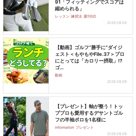
91「フィッティングでスコアは
縮められる」
レッスン
練習法
週刊GD
2026.08.09
【動画】ゴルフ“勝手に”ダイジ
ェスト＜もやもやFile.37＞プロ
にとっては「カロリー摂取」!?
ゴ…
動画
2026.08.08
【プレゼント】軸が整う！トッ
ププロも愛用するデサントゴル
フの半袖ポロを1名様に
information
プレゼント
2026.08.08