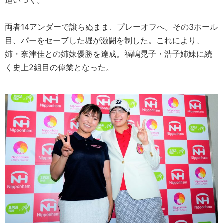
追いつく。
両者14アンダーで譲らぬまま、プレーオフへ。その3ホール
目、パーをセーブした堀が激闘を制した。これにより、
姉・奈津佳との姉妹優勝を達成。福嶋晃子・浩子姉妹に続
く史上2組目の偉業となった。