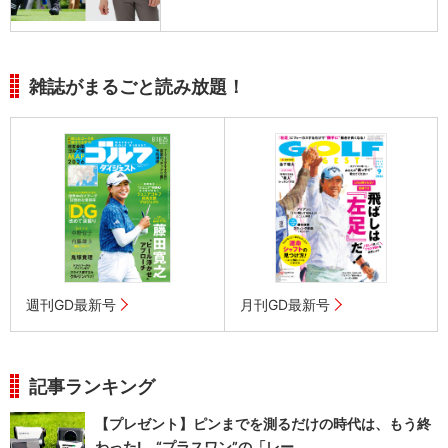
雑誌がまるごと読み放題！
週刊GD最新号
月刊GD最新号
記事ランキング
【プレゼント】ピンまでを測るだけの時代は、もう終
わった! “プラスワン”の「レー...