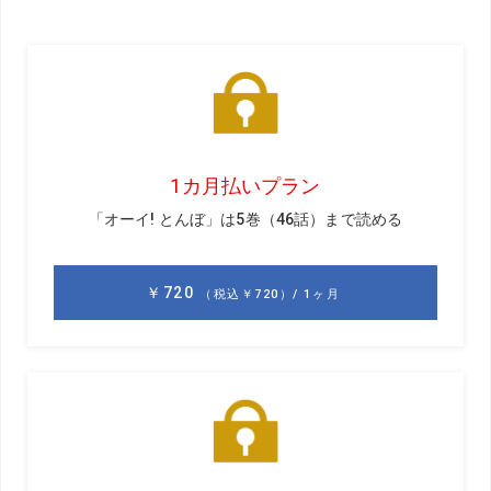
ユーチューブでゴルフ動画を投稿している人はどれぐらい
稼いでいるの? ツアーでバッグを稼ぐプロキャディの収入
は? 気になる2つの仕事のお金事情を調査してみた。
「ゴルフユーチューバー」の懐事情
「動画を定期的に上げるのは大変!
ラクには稼げませんよ」（中井学）
無料で視聴できる「ユーチューブ」という動画サイトに、
動画を投稿することで収入を得ているのが「ユーチューバ
ー」だ。コロナ禍の影響で芸能人やアスリートなど、さま
ざまな著名人が独自のチャンネルを立ち上げており、世界
には1年で32億円も稼ぐユーチューバーもいるほどだ。音
楽、旅行、料理、教育、健康、ペット、ゲームなど、動画