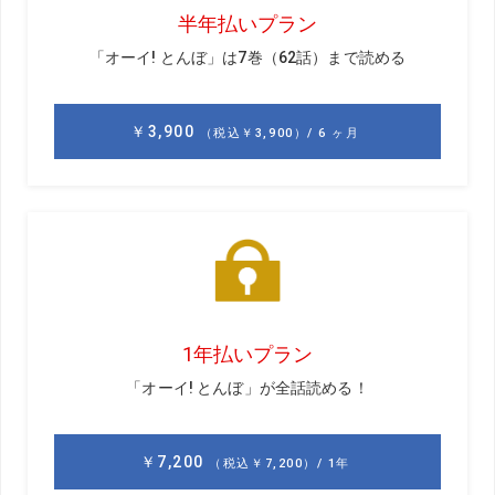
のジャンルはさまざまで、ゴルフの動画も爆発的に増えて
いる。まずはゴルフユーチューバーの先駆けともいえる、
三觜（みつはし）喜一プロに話を聞いてみた。
「ユーチューブは5年くらい前から始めましたが、今も毎日
動画を上げています。ただ動画を上げれば、即お金が入る
わけではありません。収益を得るためにはユーチューブへ
の申請が必要なんです」
ツアープロコーチの本格レッスン
「
三觜喜一 MITSUHASHI TV」