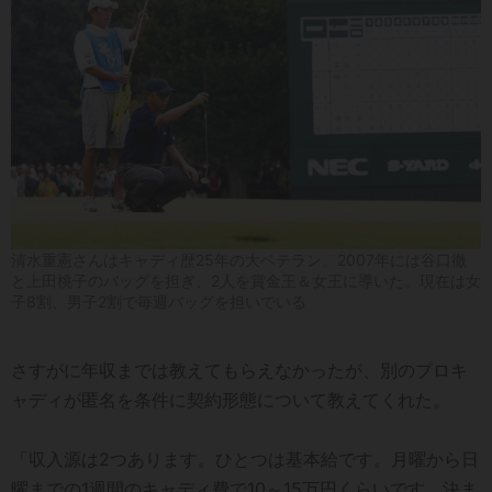
清水重憲さんはキャディ歴25年の大ベテラン。2007年には谷口徹
と上田桃子のバッグを担ぎ、2人を賞金王＆女王に導いた。現在は女
子8割、男子2割で毎週バッグを担いでいる
さすがに年収までは教えてもらえなかったが、別のプロキ
ャディが匿名を条件に契約形態について教えてくれた。
「収入源は2つあります。ひとつは基本給です。月曜から日
曜までの1週間のキャディ費で10～15万円くらいです。決ま