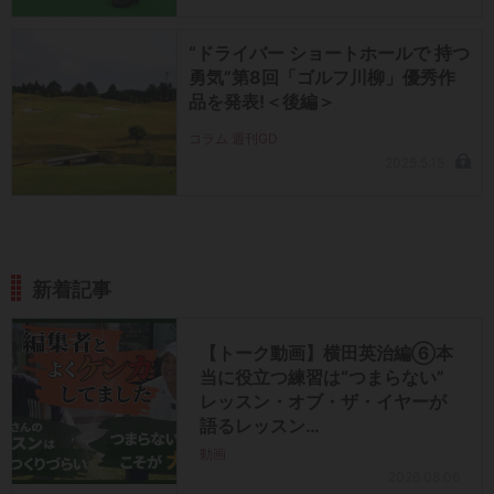
“ドライバー ショートホールで 持つ
勇気”第8回「ゴルフ川柳」優秀作
品を発表!＜後編＞
コラム 週刊GD
2025.5.15
新着記事
【トーク動画】横田英治編⑥本
当に役立つ練習は“つまらない”
レッスン・オブ・ザ・イヤーが
語るレッスン…
動画
2026.08.06