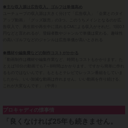
●主な収入源は広告収入。ゴルフは単価高め
ユーチューブの収入源は大きく分けて「広告収入」「企業とのタイ
アップ動画」「グッズ販売」の3つ。このうちメインとなるのが広
告収入で、再生前や再生中に流れるCMによる収入がそれだ。1回0.1
円などと言われるが、登録者数やジャンルで単価は変わる。趣味性
の高いゴルフなどのジャンルは広告単価が高いとされる
●機材や編集費などの制作コストがかかる
「動画制作は機材や編集作業など、時間もコストもかかります。た
とえば10分の動画でも7～8時間はかかります。ですから簡単に作れ
るものではないんです。もともとテレビでレッスン番組をしていま
したから、いい加減な動画は作れません。いい動画を作り続ける、
これが大変なんです」（中井）
プロキャディの懐事情
「良くなければ25年も続きません。