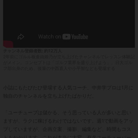
チャンネル登録者数: 約12万人
2年前にゴルル板倉由姫乃が立ち上げたチャンネルでレッスン体験記
がメイン。コンセプトは「ゴルフ業界を盛り上げよう」。日大ゴル
フ部出身のため、後輩の中西直人や小平智なども登場する
小誌にもたびたび登場する人気コーチ、中井学プロは1月に
独自のチャンネルを立ち上げたばかりだ。
「ユーチューブは儲かる、そう思っている人が多いと思い
ますが、ラクに稼げるわけではないです。週1で動画をアッ
プしていますが、企画立案、撮影、編集など、時間もコス
トもかかります。これが本当に大変。有名ユーチューバー