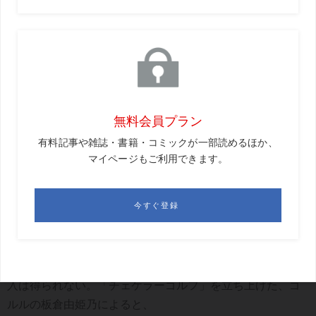
チャンネル登録者数: 約34万人
アマチュアの悩みを解決するためのノウハウをわかりやすく解説。
絶大な支持を得ている人気レッスン動画で、下川めぐみなど女子プ
ロも度々出演する
ユーチューブでお金を稼ぐには収益化の申請が必要なの
だ。それには条件が2つある。チャンネル登録者数1000人
以上、総再生時間4000時間だ。これをクリアしなければ収
入は得られない。「チェケラーゴルフ」を立ち上げた、ゴ
ルルの板倉由姫乃によると、