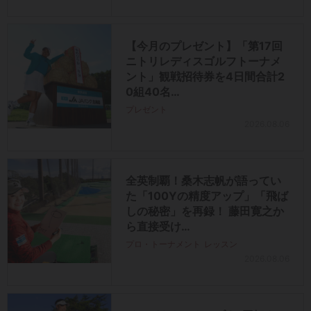
【今月のプレゼント】「第17回
ニトリレディスゴルフトーナメ
ント」観戦招待券を4日間合計2
0組40名…
プレゼント
2026.08.06
全英制覇！桑木志帆が語ってい
た「100Yの精度アップ」「飛ば
しの秘密」を再録！ 藤田寛之か
ら直接受け…
プロ・トーナメント
レッスン
2026.08.06