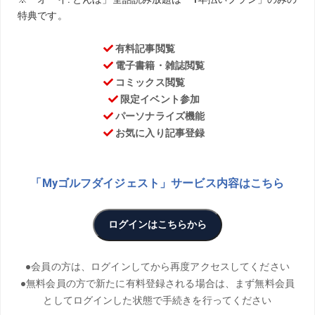
お気に入り
PHOTO／Hiroaki Arihara、Shinji Osawa、Tadashi
Anezaki