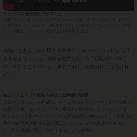
チャンネル登録者数: 約25万人
今年の1月に立ち上がったチャンネルだが、すでに登録者数は24万
人を突破。初心者から上級者まで楽しめるゴルフコンテンツが満載
で、芸能人とのコラボ動画など話題性も高い
最後にとあるプロが匿名を条件に、ユーチューブによる収
入を教えてくれた。登録者数約5万人で「月収40～50万
円」ということだから、年間で480～600万円になる計算
だ。
●ユーチューブで収益を得るには申請が必要
自分でアカウントを作成し、チャンネルを立ち上げただけでは収入
は得られず、ユーチューブ上で収益化の申請をしなくてはならな
い。その主な条件が「チャンネル登録者数1000人以上」「直近12カ
月間の総再生時間4000時間以上」だ。ほかに18歳以上であるこ
と、広告掲載に適した内容であることも条件に