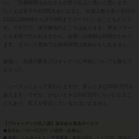
い。「労働時間はみなさんが思う以上に長いと思います。
たとえば女子の4日間大会になると、出場人数が多い初日や
2日目は朝6時から夕方6時までコースにいることもざらで
す。ですので、体力勝負のところはあります。男女ツアー
とも全国で行われますから、会場への移動も時間がかかり
ます。そういう意味でも拘束時間は長めかもしれません」
最後に、先述の匿名プロキャディに年収についても教えて
もらった。
「シーズンによって変わりますが、多いときは1000万円を
超えます。ですが、少ないときは500万円くらいになるこ
ともあり、収入が安定しているとはいえません」
【プロキャディの収入源】基本給＆賞金ボーナス
●基本給／10〜15万円（1週間・経費込）
●成績によるボーナス／予選通過：賞金の5%、トップ10：賞金の