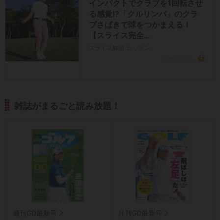
インパクトでクラブを1回転させ
る感覚!?「クルリンパ」のクラ
ブさばきで球をつかまえる！
【スライス完全…
スライス解消
レッスン
2026.08.06
雑誌がまるごと読み放題！
週刊GD最新号
月刊GD最新号