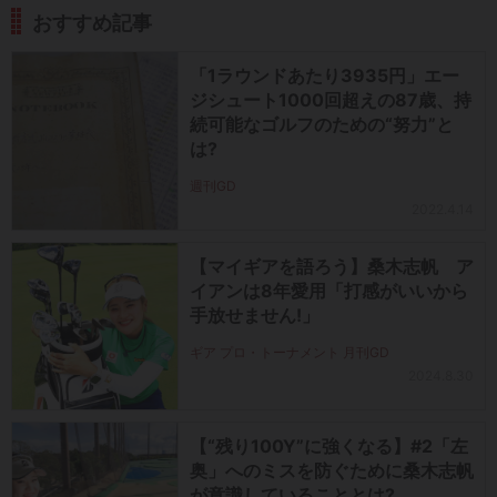
おすすめ記事
「1ラウンドあたり3935円」エー
ジシュート1000回超えの87歳、持
続可能なゴルフのための“努力”と
は?
週刊GD
2022.4.14
【マイギアを語ろう】桑木志帆 ア
イアンは8年愛用「打感がいいから
手放せません!」
ギア プロ・トーナメント 月刊GD
2024.8.30
【“残り100Y”に強くなる】#2「左
奥」へのミスを防ぐために桑木志帆
が意識していることとは?