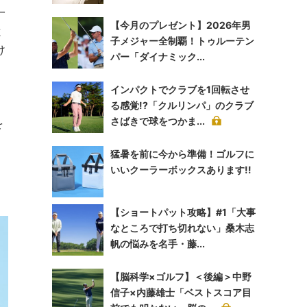
一
【今月のプレゼント】2026年男
と
子メジャー全制覇！トゥルーテン
け
パー「ダイナミック...
インパクトでクラブを1回転させ
る感覚!?「クルリンパ」のクラブ
さばきで球をつかま...
を
猛暑を前に今から準備！ゴルフに
いいクーラーボックスあります!!
【ショートパット攻略】#1「大事
なところで打ち切れない」桑木志
帆の悩みを名手・藤...
【脳科学×ゴルフ】＜後編＞中野
信子×内藤雄士「ベストスコア目