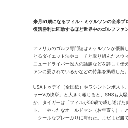
来月51歳になるフィル・ミケルソンの全米プ
復活勝利に匹敵するほど世界中のゴルフファ
アメリカのゴルフ専門誌はミケルソンが優勝
とるダイエット法やコーチと取り組んだスウ
ニュードライバー投入の話題などを詳しく伝え
ァンに愛されているかなどの特集を掲載した
USAトゥデイ（全国紙）やワシントンポスト
ャーVの快挙」と大きく報じると、SNSも大
か、タイガーは「フィルが50歳で成し遂げた
ト。「やったなオールドマン（お年寄り）」
「クールなプレーぶりに痺れた。まだまだ勝