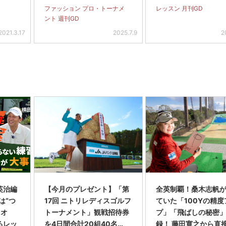
ファッション プロ・トーナメ
レッスン 月刊GD
ント 週刊GD
2021.3.17
2025.7.9
2
英治編
【今月のプレゼント】「第
全英制覇！桑木志帆
は“つ
17回 ニトリレディスゴルフ
ていた「100Yの精度
・オ
トーナメント」観戦招待券
プ」「飛ばしの秘密
るレッ
を4日間合計20組40名…
録！ 藤田寛之から直