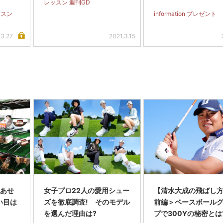
レッスン 週刊GD
ッスン
information プレゼント
.3.27
2021.3.15
色あせ
女子プロ22人の愛用シュー
【清水大成の飛ばし
い目は
ズを徹底調査! そのモデル
前編＞ベースボール
を選んだ理由は?
プで300Yの秘密とは