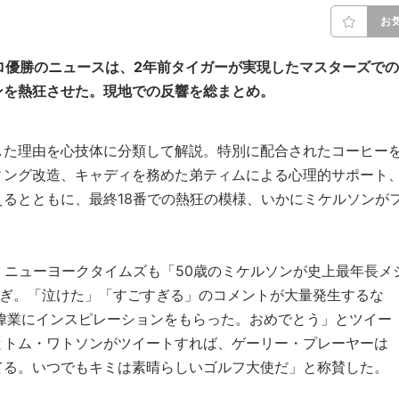
お
ロ優勝のニュースは、2年前タイガーが実現したマスターズでの
ンを熱狂させた。現地での反響を総まとめ。
した理由を心技体に分類して解説。特別に配合されたコーヒー
ィング改造、キャディを務めた弟ティムによる心理的サポート
るとともに、最終18番での熱狂の模様、いかにミケルソンが
。
、ニューヨークタイムズも「50歳のミケルソンが史上最年長メ
騒ぎ。「泣けた」「すごすぎる」のコメントが大量発生するな
偉業にインスピレーションをもらった。おめでとう」とツイー
とトム・ワトソンがツイートすれば、ゲーリー・プレーヤーは
てる。いつでもキミは素晴らしいゴルフ大使だ」と称賛した。