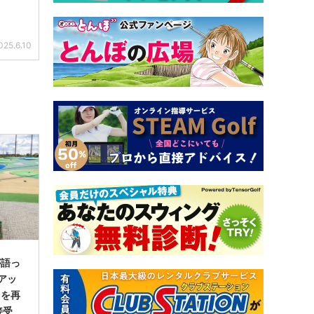
025.6.10
が語っ
アッ
」を再
接受