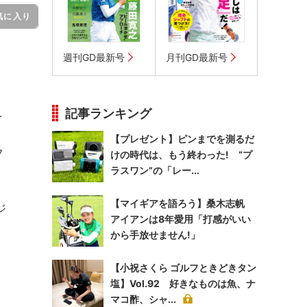
気に入り
週刊GD最新号
月刊GD最新号
記事ランキング
を
、
【プレゼント】ピンまでを測るだ
フ
けの時代は、もう終わった! “プ
ラスワン”の「レー...
【マイギアを語ろう】桑木志帆
ジ
アイアンは8年愛用「打感がいい
から手放せません!」
【小祝さくら ゴルフときどきタン
塩】Vol.92 好きなものは魚、ナ
マコ酢、シャ...