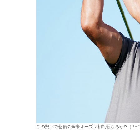
この勢いで悲願の全米オープン初制覇なるか!?（PHOTO／T