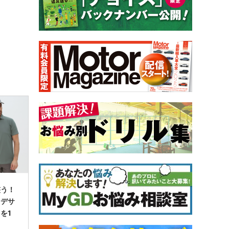
整う！
るデサ
を1