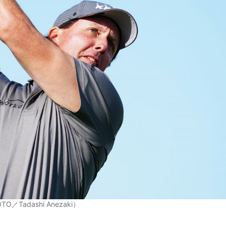
adashi Anezaki）