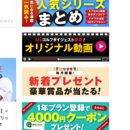
2026.8.8
方】＜
グリッ
?