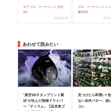
ギア プロ・トーナメント 月刊
プロ・トーナメント レ
GD
週刊GD
2024.8.30
2023
あわせて読みたい
“真空3Dチタンプリント製
見つけたら即買い! 
法”が生んだ怪物ドライバ
ない名作パター、狙
ー「ティラム」【近未来ゴ
コレ