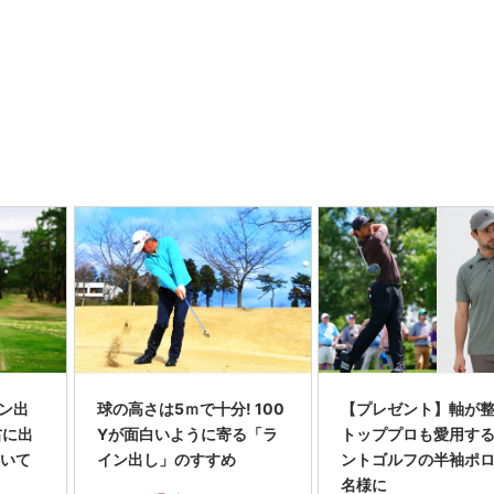
り
ン出
球の高さは5ｍで十分! 100
【プレゼント】軸が
右に出
Yが面白いように寄る「ラ
トッププロも愛用す
浮いて
イン出し」のすすめ
ントゴルフの半袖ポロ
名様に