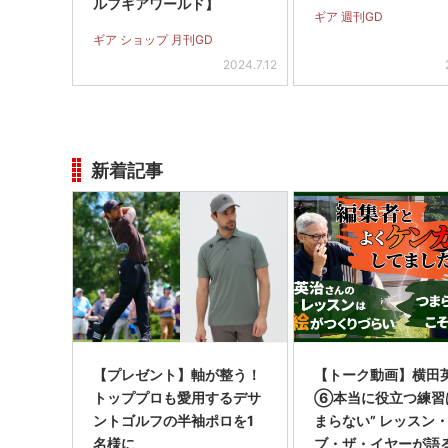
ルフギアワールド】
ギア 週刊GD
ギア ショップ 月刊GD
2024.7.12
新着記事
【プレゼント】軸が整う！
【トーク動画】横田
トッププロも愛用するデサ
⑥本当に役立つ練習
ントゴルフの半袖ポロを1
まらない” レッスン
名様に
ブ・ザ・イヤーが語