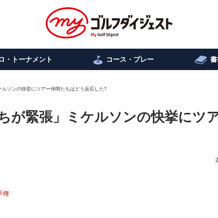
ロ・トーナメント
コース・プレー
書
ケルソンの快挙にツアー仲間たちはどう反応した?
ちが緊張」ミケルソンの快挙にツ
手権