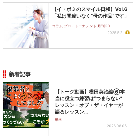
【イ・ボミのスマイル日和】Vol.6
「私は間違いなく“母の作品”です」
コラム プロ・トーナメント 月刊GD
2025.5.2
新着記事
【トーク動画】横田英治編⑥本
当に役立つ練習は“つまらない”
レッスン・オブ・ザ・イヤーが
語るレッスン…
動画
2026.08.06