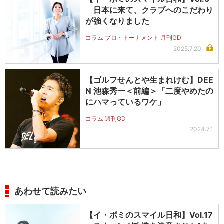
日本に来て、クラブへのこだわり
が強くなりました
コラム プロ・トーナメント 月刊GD
2025.7.20
【ゴルフせんとや生まれけむ】DEE
N 池森秀一＜前編＞「二度やめたの
にハマっているワケ」
コラム 週刊GD
2024.7.1
あわせて読みたい
【イ・ボミのスマイル日和】Vol.17