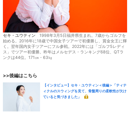
セキ・ユウティン
1998年3月5日福井県生まれ。7歳からゴルフを
始める。2016年に18歳で中国女子ツアーで初優勝し、賞金女王に輝
く。翌年国内女子ツアーにフル参戦。2022年には「ゴルフ5レディ
ス」でツアー初優勝。昨年はメルセデス・ランキング68位、QTラ
ンクは44位。171㎝・63㎏
>>後編はこちら
【インタビュー】セキ・ユウティン＜後編＞「ティテ
ィクルのスウィングを見て、骨盤周りの柔軟性が欠け
ていると気づきました」