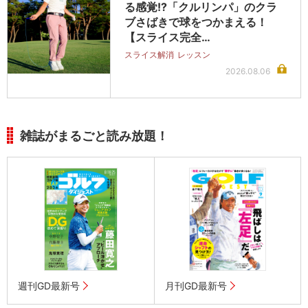
る感覚!?「クルリンパ」のクラ
ブさばきで球をつかまえる！
【スライス完全…
スライス解消
レッスン
2026.08.06
雑誌がまるごと読み放題！
週刊GD最新号
月刊GD最新号