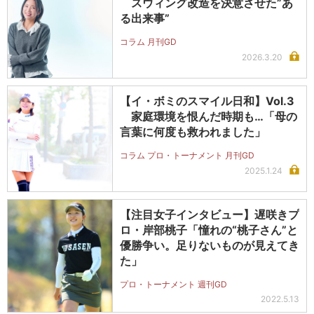
スウィング改造を決意させた”あ
る出来事”
コラム 月刊GD
2026.3.20
【イ・ボミのスマイル日和】Vol.3
家庭環境を恨んだ時期も…「母の
言葉に何度も救われました」
コラム プロ・トーナメント 月刊GD
2025.1.24
【注目女子インタビュー】遅咲きプ
ロ・岸部桃子「憧れの“桃子さん”と
優勝争い。足りないものが見えてき
た」
プロ・トーナメント 週刊GD
2022.5.13