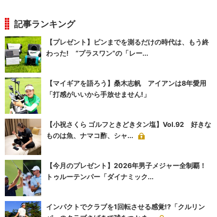
記事ランキング
【プレゼント】ピンまでを測るだけの時代は、もう終
わった! “プラスワン”の「レー...
【マイギアを語ろう】桑木志帆 アイアンは8年愛用
「打感がいいから手放せません!」
【小祝さくら ゴルフときどきタン塩】Vol.92 好きな
ものは魚、ナマコ酢、シャ...
【今月のプレゼント】2026年男子メジャー全制覇！
トゥルーテンパー「ダイナミック...
インパクトでクラブを1回転させる感覚!?「クルリン