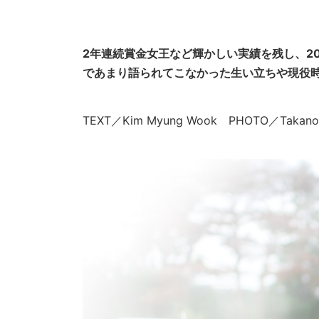
2年連続賞金女王など輝かしい実績を残し、2
であまり語られてこなかった生い立ちや現役時
TEXT／Kim Myung Wook PHOTO／Takanori