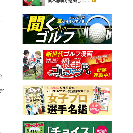
桑木志帆が意識して...
っ
デ
に