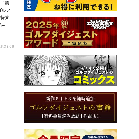
】「第
ゴルフ
招待券
名…
6.08.06