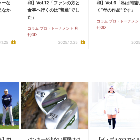
ジャーな
和】Vol.12「ファンの方と
和】Vol.6「私は間違
えなか
食事へ行くのは“普通”でし
く“母の作品”です」
た」
コラム プロ・トーナメン
刊GD
コラム プロ・トーナメント 月
刊GD
.1.25
2025.10.25
2025
】#1
バンカーが出ない原因はバ
【イ・ボミのスマイ