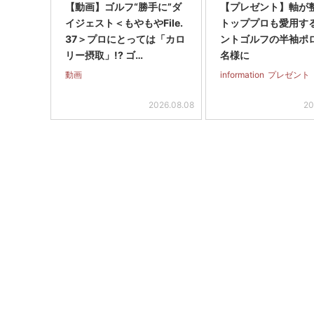
【動画】ゴルフ“勝手に”ダ
【プレゼント】軸が
イジェスト＜もやもやFile.
トッププロも愛用す
37＞プロにとっては「カロ
ントゴルフの半袖ポ
リー摂取」!? ゴ…
名様に
動画
information
プレゼント
2026.08.08
20