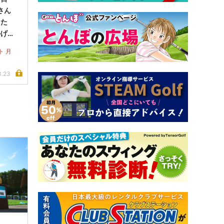
さん
した
かげで
めまし
ト 月
3.23