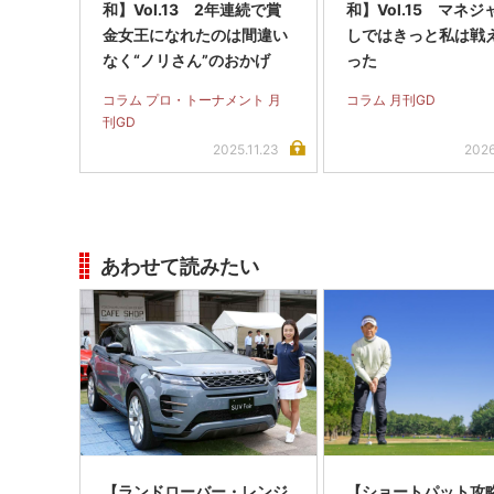
和】Vol.13 2年連続で賞
和】Vol.15 マネ
金女王になれたのは間違い
しではきっと私は戦
なく“ノリさん”のおかげ
った
コラム プロ・トーナメント 月
コラム 月刊GD
刊GD
2025.11.23
2026
あわせて読みたい
【ランドローバー・レンジ
【ショートパット攻略