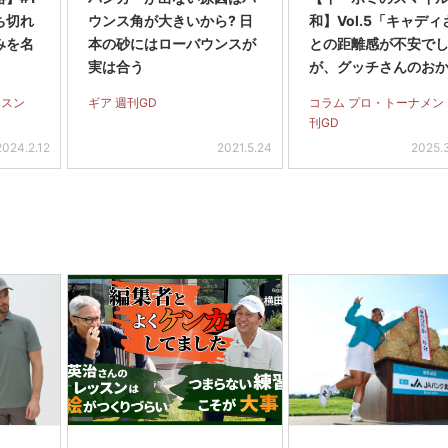
ち切れ
ウンス角が大きいから? 日
和】Vol.5「キャディ
みを名
本の砂にはローバウンスが
との距離感が不安で
実は合う
が、グッチさんのお
日本ツアーに溶け込
ッスン
ギア 週刊GD
コラム プロ・トーナメン
た」
刊GD
2024.2.12
2021.5.24
2025.