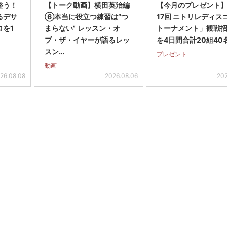
整う！
【トーク動画】横田英治編
【今月のプレゼント
るデサ
⑥本当に役立つ練習は“つ
17回 ニトリレディス
ロを1
まらない” レッスン・オ
トーナメント」観戦
ブ・ザ・イヤーが語るレッ
を4日間合計20組40
スン…
プレゼント
動画
26.08.08
2026.08.06
202