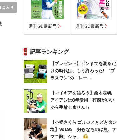
気に入り
ま
週刊GD最新号
月刊GD最新号
記事ランキング
【プレゼント】ピンまでを測るだ
けの時代は、もう終わった! “プ
ラスワン”の「レー...
【マイギアを語ろう】桑木志帆
アイアンは8年愛用「打感がいい
から手放せません!」
【小祝さくら ゴルフときどきタン
塩】Vol.92 好きなものは魚、ナ
マコ酢、シャ...