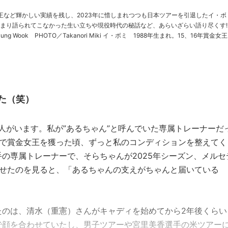
王など輝かしい実績を残し、2023年に惜しまれつつも日本ツアーを引退したイ・ボ
まり語られてこなかった生い立ちや現役時代の秘話など、あらいざらい語り尽くす!
 PHOTO／Takanori Miki イ・ボミ 1988年生まれ。15、16年賞金女王。
日本ツアー21勝のレジェンド >>前回……
た（笑）
人がいます。私が”あるちゃん”と呼んでいた専属トレーナーだ
続で賞金女王を獲った頃、ずっと私のコンディションを整えてく
の専属トレーナーで、そらちゃんが2025年シーズン、メルセ
残せたのを見ると、「あるちゃんの支えがちゃんと届いている
たのは、清水（重憲）さんがキャディを始めてから2年後くらい
で顔を合わせていたし、男子ツアーや宮里美香選手の米ツアー