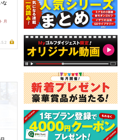
いな
ト 月
.5.2
ル日