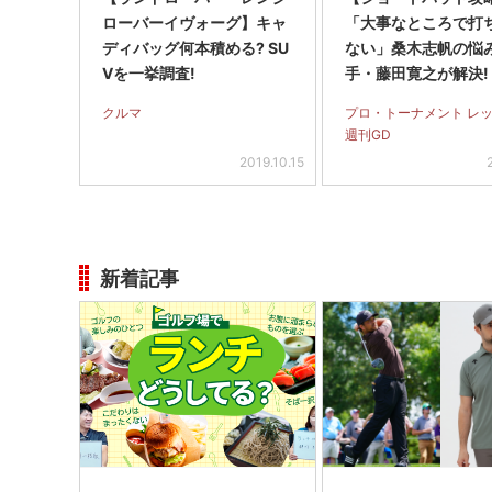
ローバーイヴォーグ】キャ
「大事なところで打
ディバッグ何本積める? SU
ない」桑木志帆の悩
Vを一挙調査!
手・藤田寛之が解決!
クルマ
プロ・トーナメント レ
週刊GD
2019.10.15
新着記事