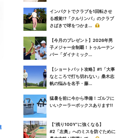
インパクトでクラブを1回転させ
る感覚!?「クルリンパ」のクラブ
さばきで球をつかま...
【今月のプレゼント】2026年男
子メジャー全制覇！トゥルーテン
パー「ダイナミック...
【ショートパット攻略】#1「大事
なところで打ち切れない」桑木志
帆の悩みを名手・藤...
猛暑を前に今から準備！ゴルフに
いいクーラーボックスあります!!
【“残り100Y”に強くなる】
違
#2「左奥」へのミスを防ぐために