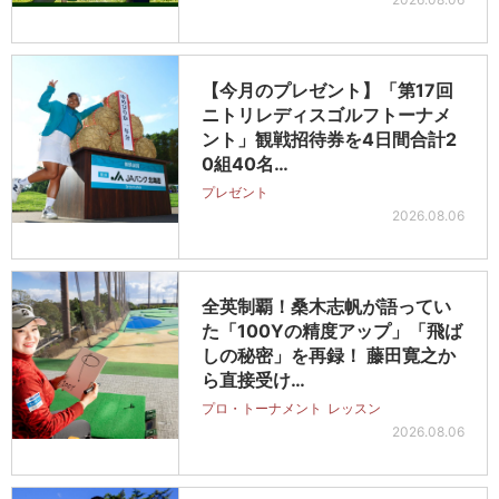
【今月のプレゼント】「第17回
ニトリレディスゴルフトーナメ
ント」観戦招待券を4日間合計2
0組40名…
プレゼント
2026.08.06
全英制覇！桑木志帆が語ってい
た「100Yの精度アップ」「飛ば
しの秘密」を再録！ 藤田寛之か
ら直接受け…
プロ・トーナメント
レッスン
2026.08.06