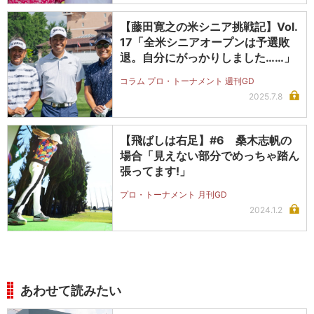
【藤田寛之の米シニア挑戦記】Vol.
17「全米シニアオープンは予選敗
退。自分にがっかりしました……」
コラム プロ・トーナメント 週刊GD
2025.7.8
【飛ばしは右足】#6 桑木志帆の
場合「見えない部分でめっちゃ踏ん
張ってます!」
プロ・トーナメント 月刊GD
2024.1.2
あわせて読みたい