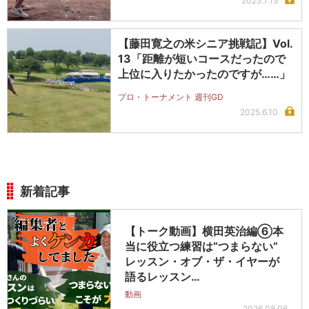
2025.7.15
【藤田寛之の米シニア挑戦記】Vol.
13「距離が短いコースだったので
上位に入りたかったのですが……」
プロ・トーナメント 週刊GD
2025.6.10
新着記事
【トーク動画】横田英治編⑥本
当に役立つ練習は“つまらない”
レッスン・オブ・ザ・イヤーが
語るレッスン…
動画
2026.08.06