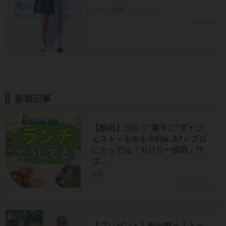
レッスン 書籍・コミック
2023.1.28
新着記事
【動画】ゴルフ“勝手に”ダイジ
ェスト＜もやもやFile.37＞プロ
にとっては「カロリー摂取」!?
ゴ…
動画
2026.08.08
【プレゼント】軸が整う！トッ