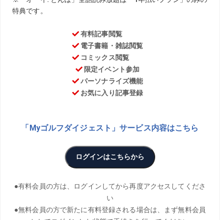
TEXT／Masaaki Furuya ILLUST／Koji Watanabe
松山英樹のコーチを務める目澤秀憲、松田鈴英のコーチを
務める黒宮幹仁。新進気鋭の2人のコーチが、最先端のゴル
フ理論について語る当連載。今回は、ジョーダン・スピー
スのコーチ、マコーミックを始めとした、選手の個性を生
かす“カメレオン”タイプのコーチについてのお話。