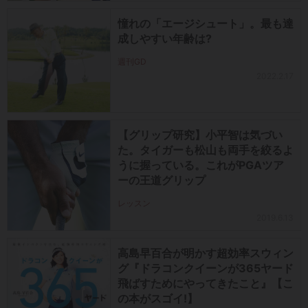
憧れの「エージシュート」。最も達
成しやすい年齢は?
週刊GD
2022.2.17
【グリップ研究】小平智は気づい
た。タイガーも松山も両手を絞るよ
うに握っている。これがPGAツア
ーの王道グリップ
レッスン
2019.6.13
高島早百合が明かす超効率スウィン
グ『ドラコンクイーンが365ヤード
飛ばすためにやってきたこと』【こ
の本がスゴイ!】