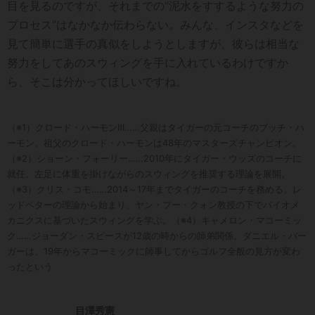
目を見るのですが、それまでの“泥水をすするような努力の
プロセス”はなかなか伝わらない。みんな、インスタなどを
見て簡単に選手の真似をしようとしますが、彼らは相当な
努力をしてあのスウィングを手に入れているわけですか
ら、そこは分かってほしいですね。
（※1）クロード・ハーモンⅢ……父親はタイガーの元コーチのブッチ・ハ
ーモン。祖父のクロード・ハーモンは48年のマスターズチャンピオン。
（※2）ショーン・フォーリー……2010年にタイガー・ウッズのコーチに
就任。左足に体重を掛けながらのスウィングを推奨する理論を展開。
（※3）クリス・コモ……2014～17年までタイガーのコーチを務める。レ
ッドベターの理論から始まり、ヤン・フー・クォン教授の下でバイオメ
カニクスに基づいたスウィングを学ぶ。（※4）キャメロン・マコーミッ
ク……ジョーダン・スピースが12歳の時からの師弟関係。ダニエル・バー
ガーは、19年からマコーミックに師事してからゴルフ全般の見方が変わ
ったという
目澤秀憲