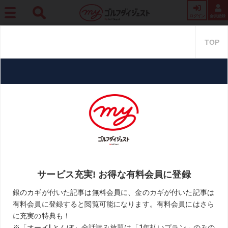
ログイン
会員登録
ホーム
プロ・トーナメント
【世界基準を追いかけろ!】Vol.38 選手の個性を生か
す“カメレオン”タイプのコーチたち
【世界基準を追いかけろ!】Vol.3
8 選手の個性を生かす“カメレオ
ン”タイプのコーチたち
2021.05.15
目澤＆黒宮「世界基準を追いかけろ!」
KEYWORD
PGAツアー
キャメロン・マコーミック
コーチ
ジョーダン・スピース
目澤秀憲
黒宮幹仁
お気に入り