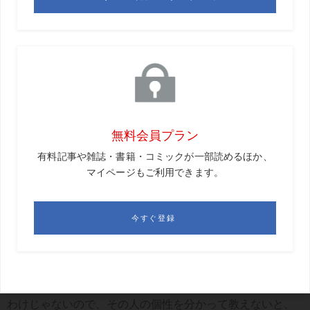
目澤
そうですね。
GD
今、名前を挙げたようなコーチは常時、ツアー会場に
来ているような人たちですが、ほかにどういう人が目に付
きましたか。
目澤
ジョーダン・スピースを教えるキャメロン・マコー
ミック（※4）は練習場でよく見かけます。
GD
マコーミックは、どういうタイプのコーチですか。
目澤
ジョーダンと長く付き合っているところを見ても、
人間関系のベースを大事にしているんじゃないですかね。
ほかに教えているダニエル・バーガーもそうですが、アダ
ム（スコット）みたいな教科書的なスウィングをしている
わけじゃないので、その人の個性を分かって教えないと、