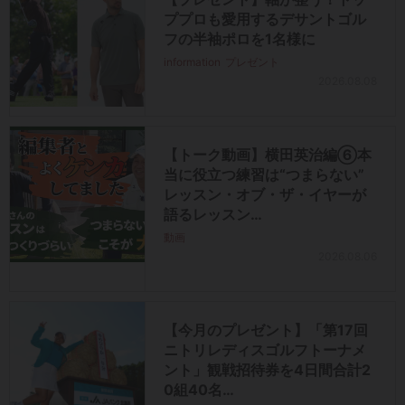
ププロも愛用するデサントゴル
フの半袖ポロを1名様に
information
プレゼント
2026.08.08
【トーク動画】横田英治編⑥本
当に役立つ練習は“つまらない”
レッスン・オブ・ザ・イヤーが
語るレッスン…
動画
2026.08.06
【今月のプレゼント】「第17回
ニトリレディスゴルフトーナメ
ント」観戦招待券を4日間合計2
0組40名…