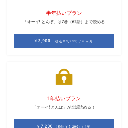
ね。
目澤
あと、ショーン・フォーリー（※2）はけっこう言っ
てることとやってることが変化していて、それが良いのか
悪いのかは別としても、アップデートしていこうという姿
勢が見えるので、見ていて面白いなと思います。クリス・
コモ（※3）もブライソン（デシャンボー）のコーチングで
プレーヤーズ選手権に来ていましたが、静かに見守ってい
ました。ジェイソン（デイ）はクリス・コモに習って、す
ごくスウィングが変わりました。スタンスがだいぶ狭くな
って別人みたいになりました。バイオメカニクスに基づい
た、腰痛の緩和も含めたスウィングのチョイスかなと思い
ます。そこはタイガーの影響もあるんじゃないですかね。
GD
同じように腰を痛め、コモに習ってスタンスを狭くし
たと。