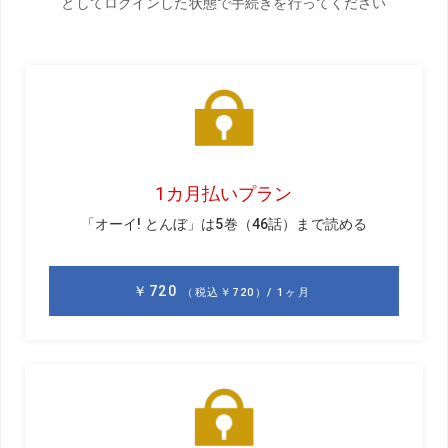
前回のお話
GD
選手の個性を生かす“カメレオン”タイプのコーチは、
どんな人がいますか。
目澤
クロード・ハーモンⅢ（※1）は、キム・シウーや
DJ（ダスティン・ジョンソン）といった全然違うゴルフス
タイルの2人に対し、それぞれが持つ個性に合わせて教えて
いる感じですよね。練習場で話している姿も穏やかで、選
手の意見をよく聞いている雰囲気があります。父親のブッ
チ・ハーモンの手法を踏襲しつつ、新しい手法も取り入れ
てアップデートしている感じがします。
GD
インスタなどを見ていても、そういう感じを受けます