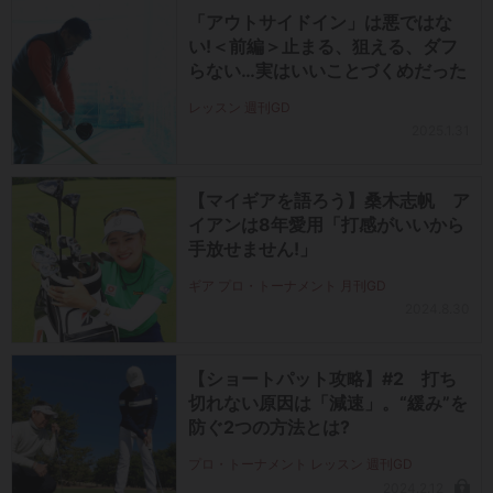
「アウトサイドイン」は悪ではな
い!＜前編＞止まる、狙える、ダフ
らない…実はいいことづくめだった
レッスン 週刊GD
2025.1.31
【マイギアを語ろう】桑木志帆 ア
イアンは8年愛用「打感がいいから
手放せません!」
ギア プロ・トーナメント 月刊GD
2024.8.30
【ショートパット攻略】#2 打ち
切れない原因は「減速」。“緩み”を
防ぐ2つの方法とは?
プロ・トーナメント レッスン 週刊GD
2024.2.12