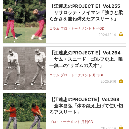
【江連忠のPROJECT E】Vol.255
リサロッテ・ノイマン「強さと柔
らかさを兼ね備えたアスリート」
コラム プロ・トーナメント 月刊GD
2024.12.14
【江連忠のPROJECT E】Vol.264
サム・スニード「ゴルフ史上、唯
一無二の“リズムの天才”」
コラム プロ・トーナメント 月刊GD
2025.9.16
【江連忠のPROJECTE】Vol.268
倉本昌弘「体を鍛え上げて使い切
るアスリート」
プロ・トーナメント 月刊GD
2026.1.14