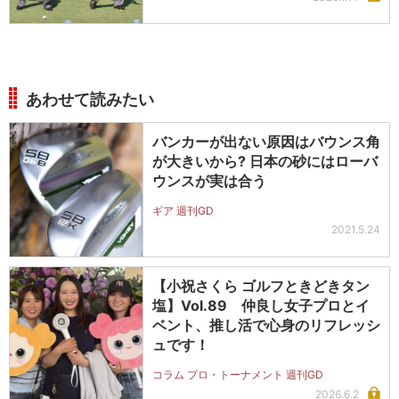
あわせて読みたい
バンカーが出ない原因はバウンス角
が大きいから? 日本の砂にはローバ
ウンスが実は合う
ギア 週刊GD
2021.5.24
【小祝さくら ゴルフときどきタン
塩】Vol.89 仲良し女子プロとイ
ベント、推し活で心身のリフレッシ
ュです！
コラム プロ・トーナメント 週刊GD
2026.6.2