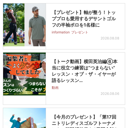
【プレゼント】軸が整う！トッ
ププロも愛用するデサントゴル
フの半袖ポロを1名様に
information
プレゼント
2026.08.08
【トーク動画】横田英治編⑥本
当に役立つ練習は“つまらない”
レッスン・オブ・ザ・イヤーが
語るレッスン…
動画
2026.08.06
【今月のプレゼント】「第17回
ニトリレディスゴルフトーナメ