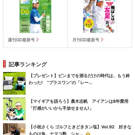
週刊GD最新号
月刊GD最新号
記事ランキング
【プレゼント】ピンまでを測るだけの時代は、もう終
わった! “プラスワン”の「レー...
【マイギアを語ろう】桑木志帆 アイアンは8年愛用
「打感がいいから手放せません!」
【小祝さくら ゴルフときどきタン塩】Vol.92 好きな
ものは魚、ナマコ酢、シャ...