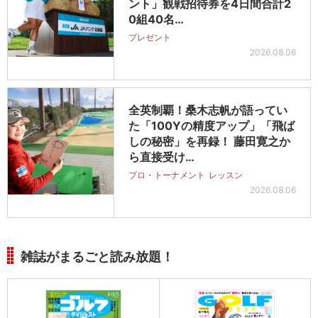
ント」観戦招待券を4日間合計2
0組40名…
プレゼント
2026.08.06
全英制覇！桑木志帆が語ってい
た「100Yの精度アップ」「飛ば
しの秘密」を再録！ 藤田寛之か
ら直接受け…
プロ・トーナメント
レッスン
2026.08.06
雑誌がまるごと読み放題！