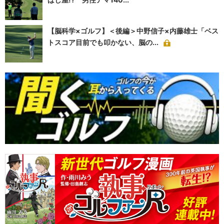
【脳科学×ゴルフ】＜後編＞中野信子×内藤雄士「ベス
トスコア目前でも叩かない、脳の...