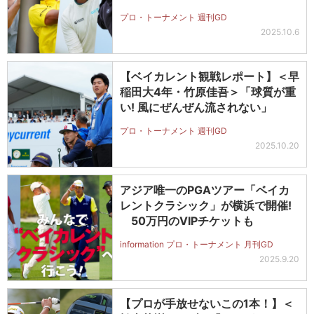
プロ・トーナメント 週刊GD
2025.10.6
【ベイカレント観戦レポート】＜早
稲田大4年・竹原佳吾＞「球質が重
い! 風にぜんぜん流されない」
プロ・トーナメント 週刊GD
2025.10.20
アジア唯一のPGAツアー「ベイカ
レントクラシック」が横浜で開催!
50万円のVIPチケットも
information プロ・トーナメント 月刊GD
2025.9.20
【プロが手放せないこの1本！】＜