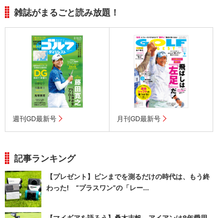
雑誌がまるごと読み放題！
週刊GD最新号
月刊GD最新号
記事ランキング
【プレゼント】ピンまでを測るだけの時代は、もう終
わった! “プラスワン”の「レー...
【マイギアを語ろう】桑木志帆 アイアンは8年愛用