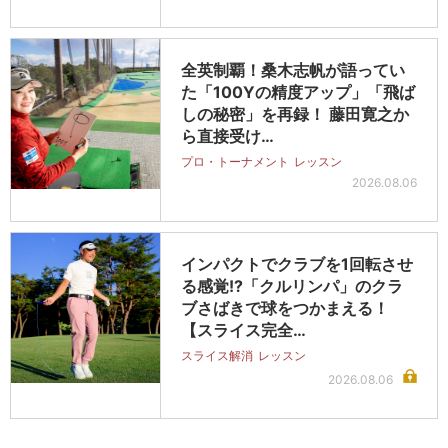
全英制覇！桑木志帆が語ってい
た「100Yの精度アップ」「飛ば
しの秘密」を再録！ 藤田寛之か
ら直接受け…
プロ・トーナメント
レッスン
2026.08.06
インパクトでクラブを1回転させ
る感覚!?「クルリンパ」のクラ
ブさばきで球をつかまえる！
【スライス完全…
スライス解消
レッスン
2026.08.06