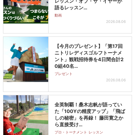
レッスン・オブ・ザ・イヤーが
語るレッスン…
動画
2026.08.06
【今月のプレゼント】「第17回
ニトリレディスゴルフトーナメ
ント」観戦招待券を4日間合計2
0組40名…
プレゼント
2026.08.06
全英制覇！桑木志帆が語ってい
た「100Yの精度アップ」「飛ば
しの秘密」を再録！ 藤田寛之か
ら直接受け…
プロ・トーナメント
レッスン