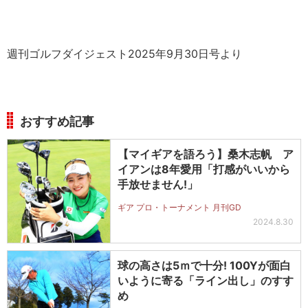
週刊ゴルフダイジェスト2025年9月30日号より
おすすめ記事
【マイギアを語ろう】桑木志帆 ア
イアンは8年愛用「打感がいいから
手放せません!」
ギア プロ・トーナメント 月刊GD
2024.8.30
球の高さは5ｍで十分! 100Yが面白
いように寄る「ライン出し」のすす
め