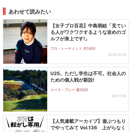
あわせて読みたい
【女子プロ百花】中島萌絵「見てい
る人がワクワクするような攻めのゴ
ルフが身上です!」
プロ・トーナメント 月刊GD
2022.10.19
U25。ただし学生は不可。社会人の
ための個人戦が新設!
コース・プレー 週刊GD
2021.1.18
【人気連載アーカイブ】遊ぶつもり
でやってみて Vol.136 上がらなく