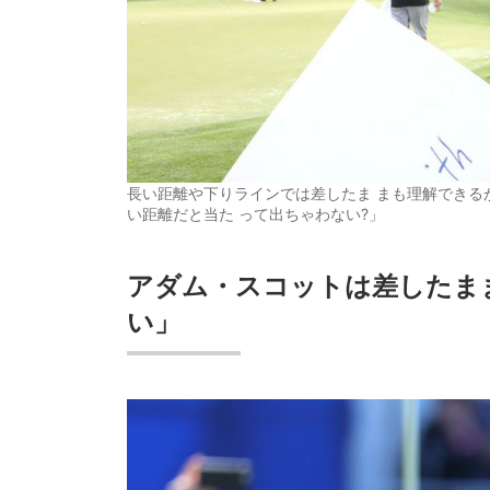
長い距離や下りラインでは差したま まも理解できるが
い距離だと当た って出ちゃわない?」
アダム・スコットは
差したま
い」