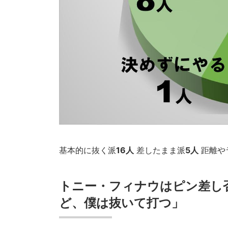
基本的に抜く派
16人
差したまま派
5人
距離や
トニー・フィナウは
ピン差し
ど、僕は抜いて打つ」