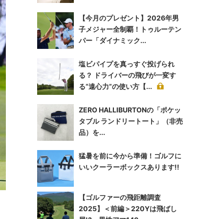
【今月のプレゼント】2026年男
子メジャー全制覇！トゥルーテン
パー「ダイナミック...
塩ビパイプを真っすぐ投げられ
る？ ドライバーの飛びが一変す
る“遠心力”の使い方【...
ZERO HALLIBURTONの「ポケッ
タブル ランドリートート」（非売
品）を...
猛暑を前に今から準備！ゴルフに
いいクーラーボックスあります!!
【ゴルファーの飛距離調査
2025】＜前編＞220Yは飛ばし