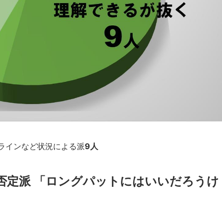
ラインなど状況による派
9人
否定派
「ロングパットにはいいだろうけ