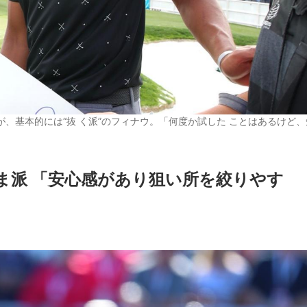
、基本的には“抜 く派”のフィナウ。「何度か試した ことはあるけど、
ま派
「安心感があり狙い所を絞りやす