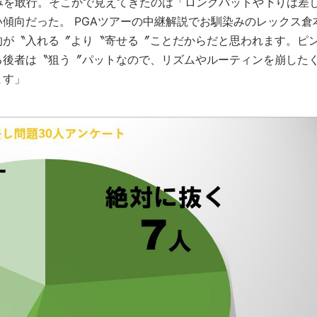
みを敢行。そこかで見えてきたのは「ロングパットや下りは差
傾向だった。 PGAツアーの中継解説でお馴染みのレックス倉
的が〝入れる〞より〝寄せる〞ことだからだと思われます。ピ
る後者は〝狙う〞パットなので、リズムやルーティンを崩した
ます」