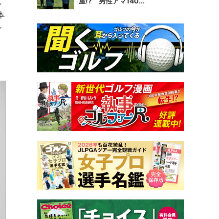
し
屋!? 男性アマ140...
本
ン
く