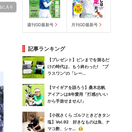
気に入り
週刊GD最新号
月刊GD最新号
記事ランキング
【プレゼント】ピンまでを測るだ
けの時代は、もう終わった! “プ
ラスワン”の「レー...
【マイギアを語ろう】桑木志帆
アイアンは8年愛用「打感がいい
から手放せません!」
【小祝さくら ゴルフときどきタン
塩】Vol.92 好きなものは魚、ナ
マコ酢、シャ...