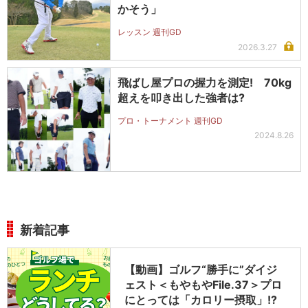
かそう」
レッスン 週刊GD
2026.3.27
飛ばし屋プロの握力を測定! 70kg
超えを叩き出した強者は?
プロ・トーナメント 週刊GD
2024.8.26
新着記事
【動画】ゴルフ“勝手に”ダイジ
ェスト＜もやもやFile.37＞プロ
にとっては「カロリー摂取」!?