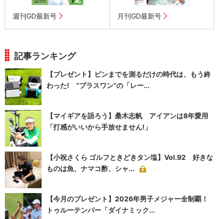
週刊GD最新号
月刊GD最新号
記事ランキング
【プレゼント】ピンまでを測るだけの時代は、もう終
わった! “プラスワン”の「レー...
【マイギアを語ろう】桑木志帆 アイアンは8年愛用
「打感がいいから手放せません!」
【小祝さくら ゴルフときどきタン塩】Vol.92 好きな
ものは魚、ナマコ酢、シャ...
【今月のプレゼント】2026年男子メジャー全制覇！
トゥルーテンパー「ダイナミック...