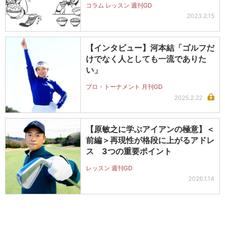
コラム レッスン 週刊GD
2023.2.15
【インタビュー】河本結「ゴルフだ
けでなく人としても一流でありた
い」
プロ・トーナメント 月刊GD
2025.2.22
【原敏之に学ぶアイアンの極意】＜
前編＞再現性が格段に上がるアドレ
ス 3つの重要ポイント
レッスン 週刊GD
2026.1.14