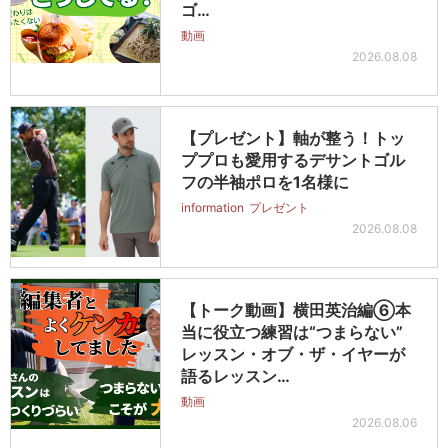
ゴ…
動画
2026.08.08
【プレゼント】軸が整う！トッ
ププロも愛用するデサントゴル
フの半袖ポロを1名様に
information
プレゼント
2026.08.08
【トーク動画】横田英治編⑥本
当に役立つ練習は“つまらない”
レッスン・オブ・ザ・イヤーが
語るレッスン…
動画
2026.08.06