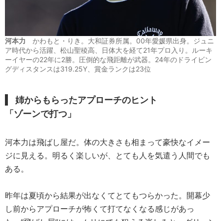
河本力
かわもと・りき。大和証券所属。00年愛媛県出身。ジュニ
ア時代から活躍、松山聖稜高、日体大を経て21年プロ入り。ルーキ
ーイヤーの22年に2勝。圧倒的な飛距離が武器。24年のドライビン
グディスタンスは319.25Y、賞金ランクは23位
姉からもらったアプローチのヒント
「ゾーンで打つ」
河本力は飛ばし屋だ。体の大きさも相まって豪快なイメー
ジに見える。明るく楽しいが、とても人を気遣う人間でも
ある。
昨年は夏頃から結果が出なくてとてもつらかった。開幕少
し前からアプローチが怖くて打てなくなる感じがあっ