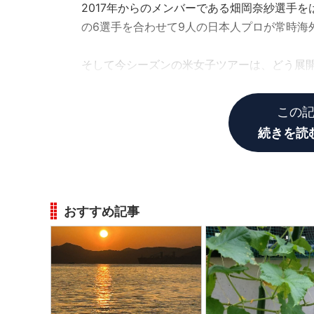
2017年からのメンバーである畑岡奈紗選手
の6選手を合わせて9人の日本人プロが常時海
そして今シーズンの米女子ツアーは、どう展
て、ネリー・コルダ選手が5試合連続でツア
この
続きを読
おすすめ記事