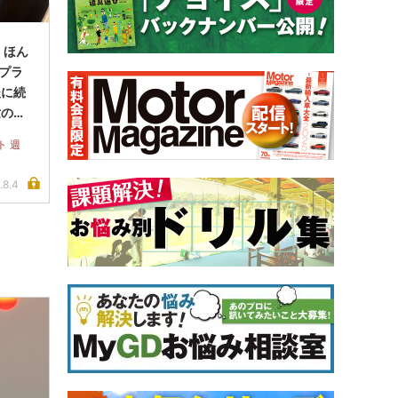
、ほん
ップラ
後に続
世の常
ト 週
.8.4