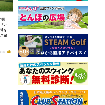
1回
ルリン
で球を
イス完
8.06