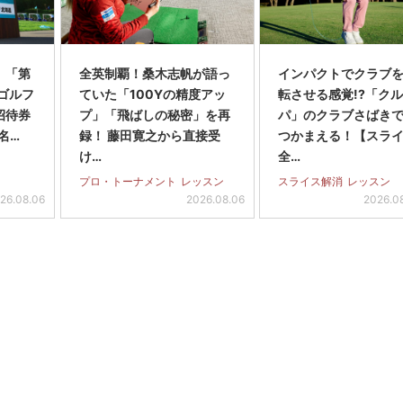
】「第
全英制覇！桑木志帆が語っ
インパクトでクラブを
スゴルフ
ていた「100Yの精度アッ
転させる感覚!?「ク
招待券
プ」「飛ばしの秘密」を再
パ」のクラブさばき
名…
録！ 藤田寛之から直接受
つかまえる！【スラ
け…
全…
プロ・トーナメント
レッスン
スライス解消
レッスン
26.08.06
2026.08.06
2026.0