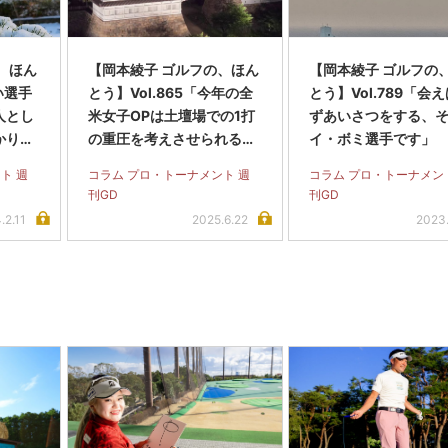
、ほん
【岡本綾子 ゴルフの、ほん
【岡本綾子 ゴルフの
い選手
とう】Vol.865「今年の全
とう】Vol.789「会
人とし
米女子OPは土壇場での1打
ずあいさつをする、
かり見
の重圧を考えさせられる興
イ・ボミ選手です」
」
味深い内容でした」
ト 週
コラム プロ・トーナメント 週
コラム プロ・トーナメン
刊GD
刊GD
.2.11
2025.6.22
2023.