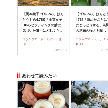
【岡本綾子 ゴルフの、ほん
【ゴルフの、ほんとう
とう】Vol.780「全英女子
l.731「決めたこと
OPのセッティングの妙に
にまっとうする。渋
気づいた選手はどれくらい
の意志の強さを頼も
いたでしょう」
じました」
コラム プロ・トーナメント 週
コラム プロ・トーナメン
刊GD
刊GD
2023.9.3
2022
あわせて読みたい