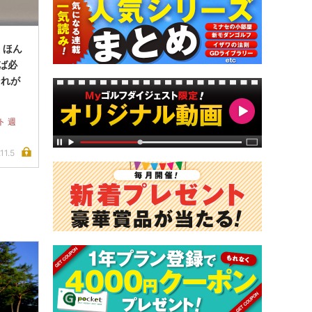
、ほん
えば必
それが
ト 週
11.5