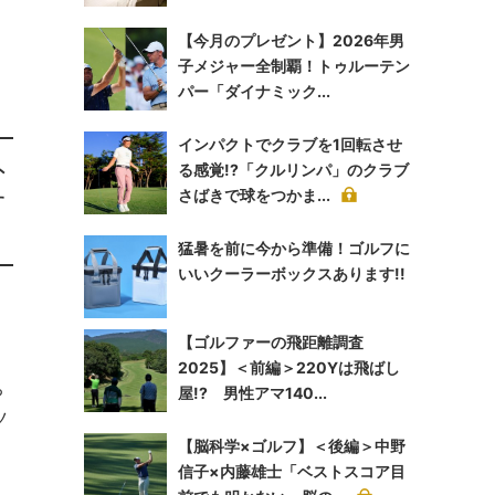
【今月のプレゼント】2026年男
子メジャー全制覇！トゥルーテン
パー「ダイナミック...
インパクトでクラブを1回転させ
外
る感覚!?「クルリンパ」のクラブ
さばきで球をつかま...
す
猛暑を前に今から準備！ゴルフに
いいクーラーボックスあります!!
ら
【ゴルファーの飛距離調査
2025】＜前編＞220Yは飛ばし
ち
屋!? 男性アマ140...
ツ
【脳科学×ゴルフ】＜後編＞中野
信子×内藤雄士「ベストスコア目