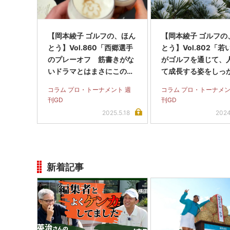
【岡本綾子 ゴルフの、ほん
【岡本綾子 ゴルフの
とう】Vol.860「西郷選手
とう】Vol.802「若
のプレーオフ 筋書きがな
がゴルフを通じて、
いドラマとはまさにこのこ
て成長する姿をしっ
と」
守りたいと思います
コラム プロ・トーナメント 週
コラム プロ・トーナメン
刊GD
刊GD
2025.5.18
2024
新着記事