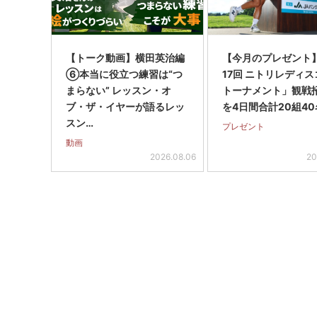
【トーク動画】横田英治編
【今月のプレゼント
⑥本当に役立つ練習は“つ
17回 ニトリレディ
まらない” レッスン・オ
トーナメント」観戦
ブ・ザ・イヤーが語るレッ
を4日間合計20組40
スン…
プレゼント
動画
2026.08.06
20