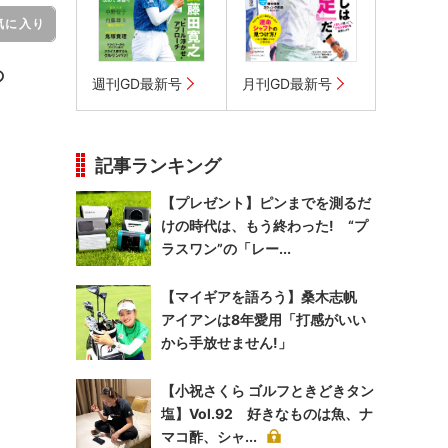
気に入り
の
週刊GD最新号
月刊GD最新号
記事ランキング
【プレゼント】ピンまでを測るだ
けの時代は、もう終わった! “プ
ラスワン”の「レー...
【マイギアを語ろう】桑木志帆
アイアンは8年愛用「打感がいい
から手放せません!」
【小祝さくら ゴルフときどきタン
塩】Vol.92 好きなものは魚、ナ
マコ酢、シャ...