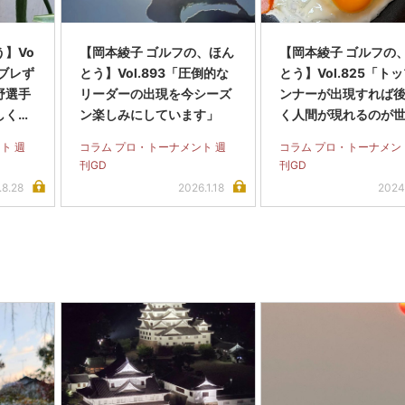
】Vo
【岡本綾子 ゴルフの、ほん
【岡本綾子 ゴルフの
はブレず
とう】Vol.893「圧倒的な
とう】Vol.825「ト
野選手
リーダーの出現を今シーズ
ンナーが出現すれば
しく感
ン楽しみにしています」
く人間が現れるのが
です」
ト 週
コラム プロ・トーナメント 週
コラム プロ・トーナメン
刊GD
刊GD
.8.28
2026.1.18
2024