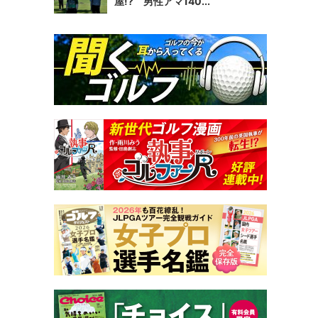
屋!? 男性アマ140...