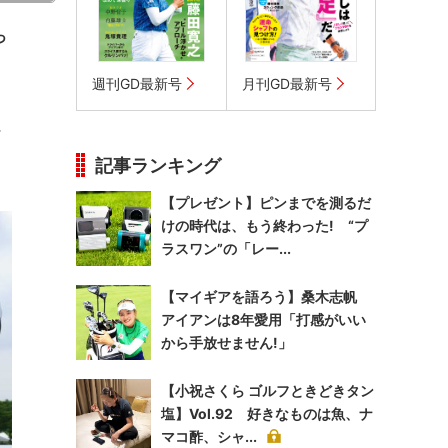
っ
週刊GD最新号
月刊GD最新号
～
記事ランキング
【プレゼント】ピンまでを測るだ
けの時代は、もう終わった! “プ
ラスワン”の「レー...
【マイギアを語ろう】桑木志帆
アイアンは8年愛用「打感がいい
から手放せません!」
【小祝さくら ゴルフときどきタン
塩】Vol.92 好きなものは魚、ナ
マコ酢、シャ...