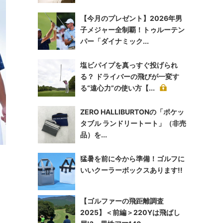
【今月のプレゼント】2026年男
子メジャー全制覇！トゥルーテン
パー「ダイナミック...
塩ビパイプを真っすぐ投げられ
る？ ドライバーの飛びが一変す
る“遠心力”の使い方【...
ZERO HALLIBURTONの「ポケッ
タブル ランドリートート」（非売
品）を...
猛暑を前に今から準備！ゴルフに
いいクーラーボックスあります!!
【ゴルファーの飛距離調査
2025】＜前編＞220Yは飛ばし