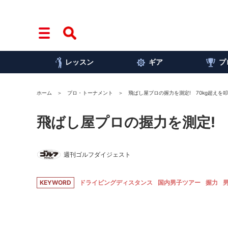
レッスン
ギア
プ
ホーム
プロ・トーナメント
飛ばし屋プロの握力を測定! 70kg超えを
飛ばし屋プロの握力を測定! 
週刊ゴルフダイジェスト
KEYWORD
ドライビングディスタンス
国内男子ツアー
握力