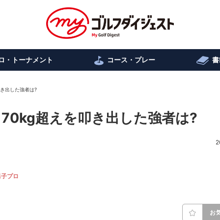
ロ・トーナメント
コース・プレー
書
叩き出した強者は?
70kg超えを叩き出した強者は?
2
男子プロ
お