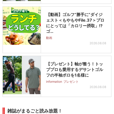
【動画】ゴルフ“勝手に”ダイジ
ェスト＜もやもやFile.37＞プロ
にとっては「カロリー摂取」!?
ゴ…
動画
2026.08.08
【プレゼント】軸が整う！トッ
ププロも愛用するデサントゴル
フの半袖ポロを1名様に
information
プレゼント
2026.08.08
雑誌がまるごと読み放題！