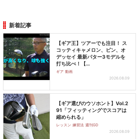
新着記事
【ギア王】ツアーでも注目！ ス
コッティキャメロン、ピン、オ
デッセイ 最新パター3モデルを
打ち比べ！【…
ギア
動画
2026.08.09
【ギア選びのウソホント】Vol.2
91「フィッティングでスコアは
縮められる」
レッスン
練習法
週刊GD
2026.08.09