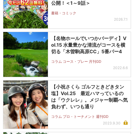
公開！＜1～9話＞
書籍・コミック
2026.7.1
【名物ホールでいつかバーディ】V
ol.15 水量豊かな清流がコースを横
切る「木曽駒高原CC」5番パー4
コラム コース・プレー 月刊GD
2022.6.6
【小祝さくら ゴルフときどきタン
塩】Vol.25 最近ハマっているの
は「ウクレレ」。メジャー制覇へ気
負わず、いつも通り
コラム プロ・トーナメント 週刊GD
2023.9.30