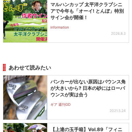
マルハンカップ 太平洋クラブシニ
アで今年も「オーイ! とんぼ」特別
サイン会が開催！
information
2026.8.3
あわせて読みたい
バンカーが出ない原因はバウンス角
が大きいから? 日本の砂にはローバ
ウンスが実は合う
ギア 週刊GD
2021.5.24
【上達の玉手箱】Vol.89「フィニ