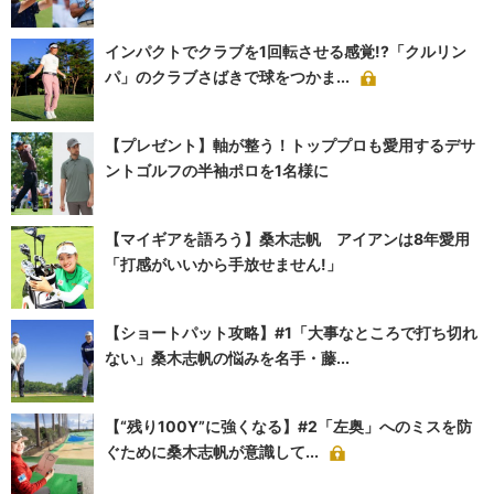
インパクトでクラブを1回転させる感覚!?「クルリン
パ」のクラブさばきで球をつかま...
【プレゼント】軸が整う！トッププロも愛用するデサ
ントゴルフの半袖ポロを1名様に
【マイギアを語ろう】桑木志帆 アイアンは8年愛用
「打感がいいから手放せません!」
【ショートパット攻略】#1「大事なところで打ち切れ
ない」桑木志帆の悩みを名手・藤...
【“残り100Y”に強くなる】#2「左奥」へのミスを防
ぐために桑木志帆が意識して...