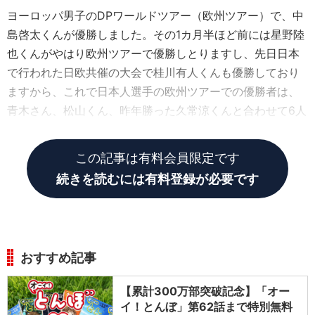
ヨーロッパ男子のDPワールドツアー（欧州ツアー）で、中
島啓太くんが優勝しました。その1カ月半ほど前には星野陸
也くんがやはり欧州ツアーで優勝しとりますし、先日日本
で行われた日欧共催の大会で桂川有人くんも優勝しており
ますから、これで日本人選手の欧州ツアーでの優勝者は、
青木さん、松山くん、昨年勝った久常涼くんと合わせて6人
になったということです。
この記事は有料会員限定です
続きを読むには有料登録が必要です
おすすめ記事
【累計300万部突破記念】「オー
イ！とんぼ」第62話まで特別無料