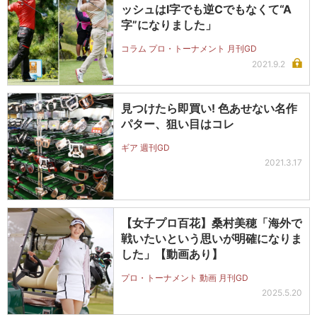
ッシュはI字でも逆Cでもなくて“A
字”になりました」
コラム プロ・トーナメント 月刊GD
2021.9.2
見つけたら即買い! 色あせない名作
パター、狙い目はコレ
ギア 週刊GD
2021.3.17
【女子プロ百花】桑村美穂「海外で
戦いたいという思いが明確になりま
した」【動画あり】
プロ・トーナメント 動画 月刊GD
2025.5.20