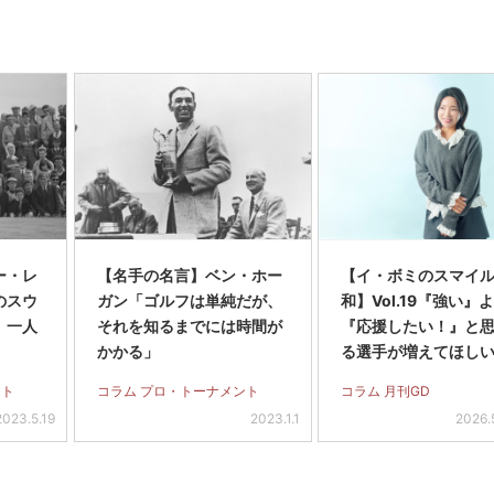
ー・レ
【名手の名言】ベン・ホー
【イ・ボミのスマイ
のスウ
ガン「ゴルフは単純だが、
和】Vol.19『強い』
、一人
それを知るまでには時間が
『応援したい！』と
」
かかる」
る選手が増えてほし
ント
コラム プロ・トーナメント
コラム 月刊GD
2023.5.19
2023.1.1
2026.