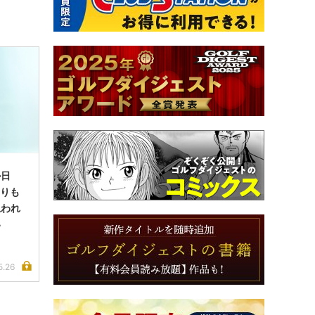
ル日
よりも
思われ
い
5.26