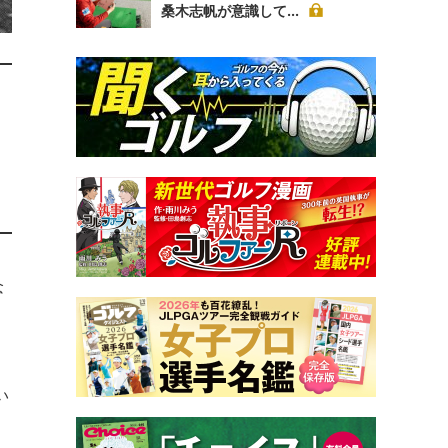
桑木志帆が意識して...
念
い