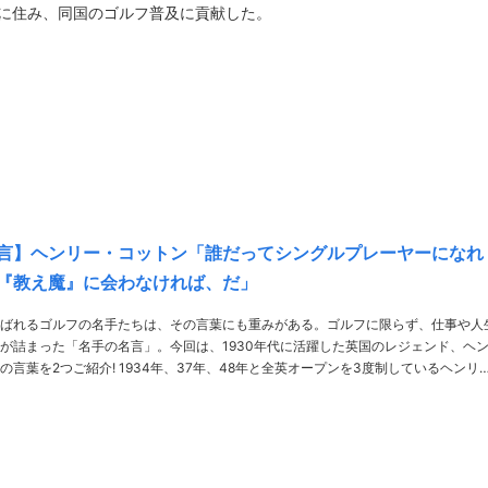
ンに住み、同国のゴルフ普及に貢献した。
言】ヘンリー・コットン「誰だってシングルプレーヤーになれ
『教え魔』に会わなければ、だ」
ばれるゴルフの名手たちは、その言葉にも重みがある。ゴルフに限らず、仕事や人
が詰まった「名手の名言」。今回は、1930年代に活躍した英国のレジェンド、ヘ
4年、37年、48年と全英オープンを3度制しているヘンリ
ー・コットン 誰だってシングルプレーヤーになれるただし「教え魔」に会わなけ……