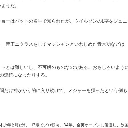
いようだ。
ショーはパットの名手で知られたが、ウイルソンのL字をジュニ
雄、帝王ニクラスをしてマジシャンといわしめた青木功などは
ットとは難しいし、不可解のものなのである。おもしろいよう
トの連続になったりする。
日間だけ神がかり的に入り続けて、メジャーを獲ったという例も
天才少年と呼ばれ、17歳でプロ転向。34年、全英オープンに優勝し、故