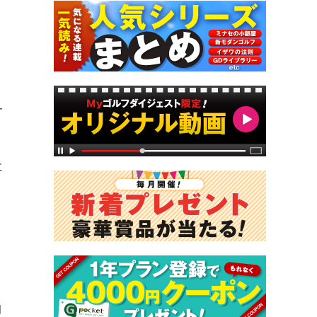
一
に
国