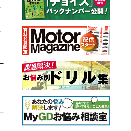
に
ン
。