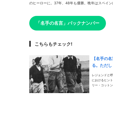
のヒーローに。37年、48年も優勝。晩年はスペイ
「名手の名言」バックナンバー
こちらもチェック!
【名手の名
る。ただし
レジェンドと呼
におけるヒント
リー・コットンの言葉を2つご紹介! 193