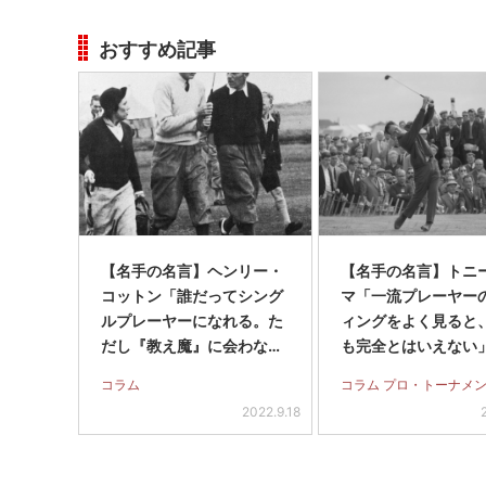
おすすめ記事
【名手の名言】ヘンリー・
【名手の名言】トニ
コットン「誰だってシング
マ「一流プレーヤー
ルプレーヤーになれる。た
ィングをよく見ると
だし『教え魔』に会わなけ
も完全とはいえない
れば、だ」
コラム
コラム プロ・トーナメ
2022.9.18