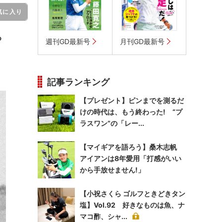
気に入り
る
週刊GD最新号
月刊GD最新号
記事ランキング
【プレゼント】ピンまでを測るだ
けの時代は、もう終わった! “プ
ラスワン”の「レー...
【マイギアを語ろう】桑木志帆
アイアンは8年愛用「打感がいい
から手放せません!」
【小祝さくら ゴルフときどきタン
塩】Vol.92 好きなものは魚、ナ
マコ酢、シャ...