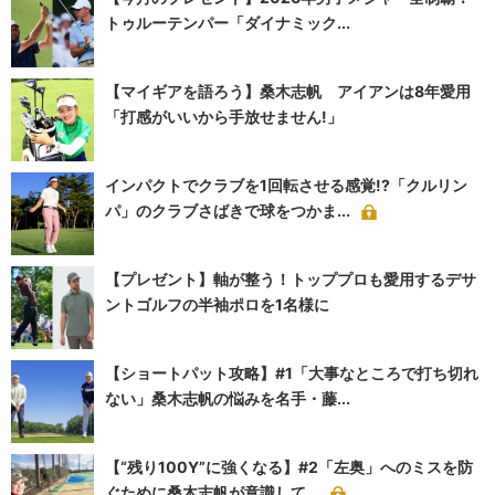
トゥルーテンパー「ダイナミック...
【マイギアを語ろう】桑木志帆 アイアンは8年愛用
「打感がいいから手放せません!」
インパクトでクラブを1回転させる感覚!?「クルリン
パ」のクラブさばきで球をつかま...
【プレゼント】軸が整う！トッププロも愛用するデサ
ントゴルフの半袖ポロを1名様に
【ショートパット攻略】#1「大事なところで打ち切れ
ない」桑木志帆の悩みを名手・藤...
【“残り100Y”に強くなる】#2「左奥」へのミスを防
ぐために桑木志帆が意識して...