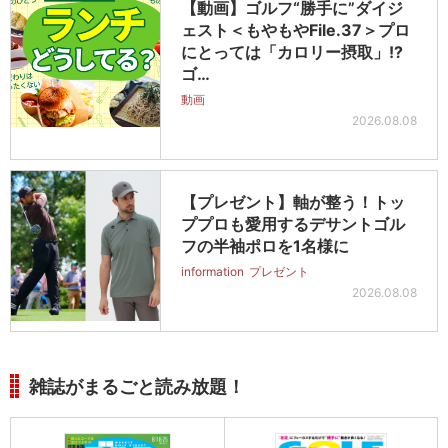
【動画】ゴルフ“勝手に”ダイジ
ェスト＜もやもやFile.37＞プロ
にとっては「カロリー摂取」!?
ゴ…
動画
2026.08.08
【プレゼント】軸が整う！トッ
ププロも愛用するデサントゴル
フの半袖ポロを1名様に
information
プレゼント
2026.08.08
雑誌がまるごと読み放題！