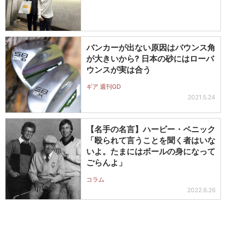
バンカーが出ない原因はバウンス角
が大きいから? 日本の砂にはローバ
ウンスが実は合う
ギア 週刊GD
2021.5.24
【名手の名言】ハービー・ペニック
「殴られて言うことを聞く者はいな
いよ。たまにはボールの身になって
ごらんよ」
コラム
2022.6.26