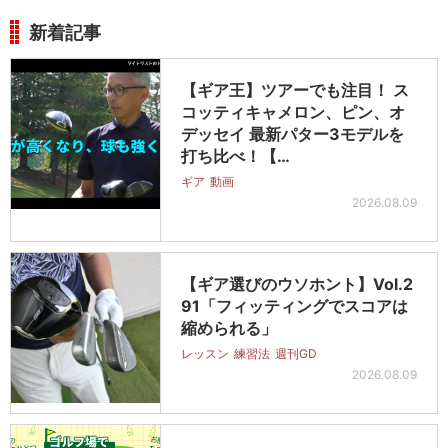
新着記事
【ギア王】ツアーでも注目！ ス
コッティキャメロン、ピン、オ
デッセイ 最新パター3モデルを
打ち比べ！【…
ギア
動画
2026.08.09
【ギア選びのウソホント】Vol.2
91「フィッティングでスコアは
縮められる」
レッスン
練習法
週刊GD
2026.08.09