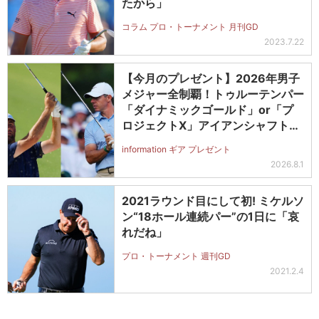
たから」
コラム プロ・トーナメント 月刊GD
2023.7.22
【今月のプレゼント】2026年男子
メジャー全制覇！トゥルーテンパー
「ダイナミックゴールド」or「プ
ロジェクトX」アイアンシャフト
（#5～#PW）＋ICONグリップセ
information ギア プレゼント
ットを抽選で2名に！
2026.8.1
2021ラウンド目にして初! ミケルソ
ン“18ホール連続パー”の1日に「哀
れだね」
プロ・トーナメント 週刊GD
2021.2.4