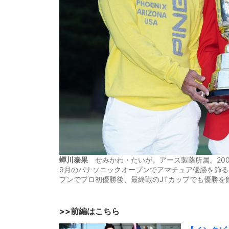
蟬川泰果
せみかわ・たいが。アース製薬所属。2001
9月のパナソニックオープンでアマチュア優勝を飾る
プンでプロ初優勝後、最終戦のJTカップでも優勝を
>>前編はこちら