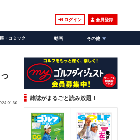
ログイン
会員登録
籍・コミック
動画
その他
らっ
雑誌がまるごと読み放題！
024.01.30