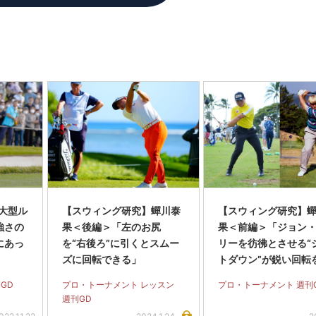
大型ル
【スウィング研究】蟬川泰
【スウィング研究】
強さの
果＜後編＞「左のお尻
果＜前編＞「ジョン
にあっ
を“右後ろ”に引くとスムー
リーを彷彿とさせる“
ズに回転できる」
トダウン”が鋭い回転
む」
GD
プロ・トーナメント レッスン
プロ・トーナメント 週刊
週刊GD