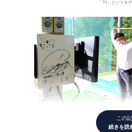
「T1」というモ
この
続きを読