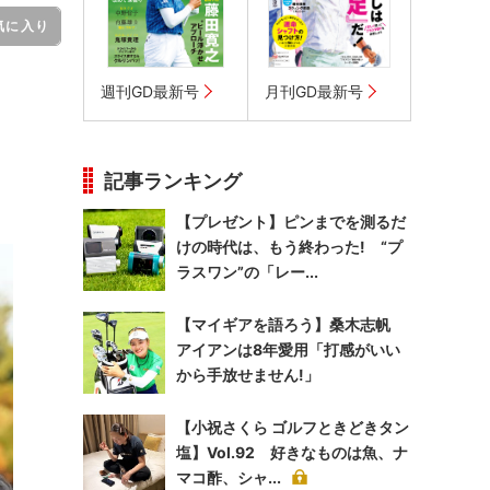
気に入り
週刊GD最新号
月刊GD最新号
記事ランキング
【プレゼント】ピンまでを測るだ
けの時代は、もう終わった! “プ
ラスワン”の「レー...
【マイギアを語ろう】桑木志帆
アイアンは8年愛用「打感がいい
から手放せません!」
【小祝さくら ゴルフときどきタン
塩】Vol.92 好きなものは魚、ナ
マコ酢、シャ...