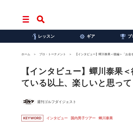
レッスン
ギア
プ
ホーム
プロ・トーナメント
【インタビュー】蟬川泰果＜後編＞「お金
【インタビュー】蟬川泰果＜
ている以上、楽しいと思って
週刊ゴルフダイジェスト
KEYWORD
インタビュー
国内男子ツアー
蝉川泰果