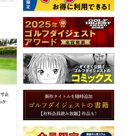
024.1.24
“寸止
っか
た