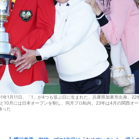
年1月11日、「1」が4つも並ぶ日に生まれた。兵庫県加東市出身。22
と10月には日本オープンを制し、同月プロ転向。23年は4月の関西オー
飾った