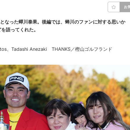
お
2位となった蟬川泰果。後編では、蝉川のファンに対する思いか
どを語ってくれた。
 Photos、Tadashi Anezaki THANKS／樫山ゴルフランド