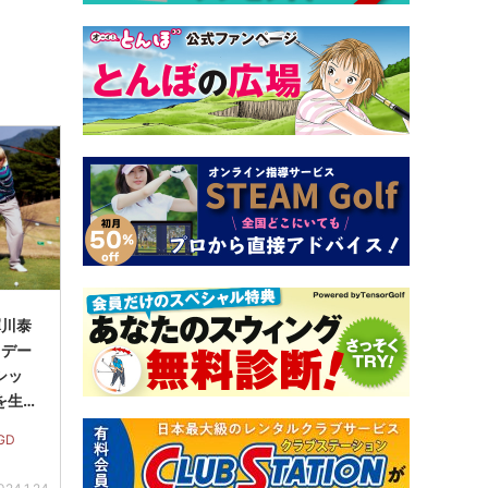
蟬川泰
・デー
シッ
を生
GD