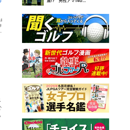
の
屋!? 男性アマ140...
は
作
ニ
で
っ