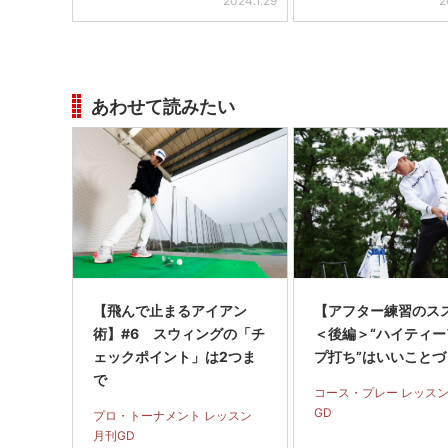
2024.1.29
2
あわせて読みたい
【飛んで止まるアイアン
【アフター練習のス
術】#6 スウィングの「チ
＜後編＞“ハイティー
ェックポイント」は2つま
プ打ち”はいいことづ
で
コース・プレー レッスン
GD
プロ・トーナメント レッスン
月刊GD