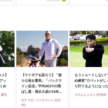
022.11.22
2024.1.24
2
スメ】
【マイギアを語ろう】「振
もうショートしない! 
アッ
り心地を重視」「バックラ
め練習”でパットがし
くめ
イン必須」平均302Yの飛
り打てるようになっ
ばし屋・清水大成の14本セ
 週刊
コラム レッスン 月刊GD
ッティング
ギア プロ・トーナメント 月刊
GD