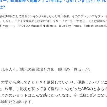
ュー】蟬川泰果＜前編＞プロ1年目は「なめていました」浮上
は?
参戦1年目にして賞金ランキング2位となった蟬川泰果。そのアグレッシブなプレー
。しかし、イケイケ泰果の志は常に“ギャラリーファースト”にある。そんな蟬川が
o、Blue Sky Photos、Tadashi Anezaki
THANKS／樫山ゴルフランド 蟬川泰果 せみかわ・……
くれる人々。地元の練習場も含め、蟬川の「原点」だ。
。大学から戻ってきたときも練習していたり、優勝したパナソ
。昨年、手応えが戻ってきて復活につながったABCのときも
たときのショットはこんな感じだったなあ、今は逆にダメにな
る場所だと思います」