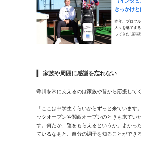
【インタビ
きっかけと
昨年、プロフル
人々を魅了する
ってきた“居場所”とは――。 PHOTO／Masaaki Nishimot
家族や周囲に感謝を忘れない
蟬川を常に支えるのは家族や昔から応援して
「ここは中学生くらいからずっと来ています
ックオープンや関西オープンのときも来ていた
す。何だか、運をもらえるというか。よかっ
ているなあと、自分の調子を知ることができ