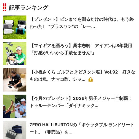
記事ランキング
【プレゼント】ピンまでを測るだけの時代は、もう終
わった! “プラスワン”の「レー...
【マイギアを語ろう】桑木志帆 アイアンは8年愛用
「打感がいいから手放せません!」
【小祝さくら ゴルフときどきタン塩】Vol.92 好きな
ものは魚、ナマコ酢、シャ...
【今月のプレゼント】2026年男子メジャー全制覇！
トゥルーテンパー「ダイナミック...
ZERO HALLIBURTONの「ポケッタブル ランドリート
ート」（非売品）を...