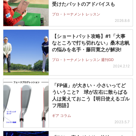
受けたパットのアドバイスも
プロ・トーナメント レッスン
2026.8.6
【ショートパット攻略】#1「大事
なところで打ち切れない」桑木志帆
の悩みを名手・藤田寛之が解決!
プロ・トーナメント レッスン 週刊GD
2024.2.12
「FP値」が大きい・小さいってど
ういうこと? 球が左右に散らばる
人は覚えておこう【明日使えるゴル
フ用語】
ギア コラム
2023.5.7