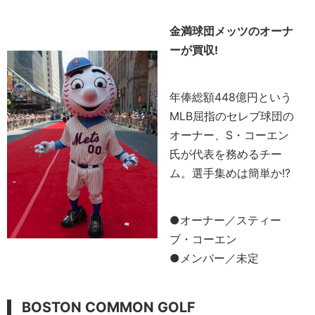
金満球団メッツのオーナ
ーが買収!
年俸総額448億円という
MLB屈指のセレブ球団の
オーナー、S・コーエン
氏が代表を務めるチー
ム。選手集めは簡単か!?
●オーナー／スティー
ブ・コーエン
●メンバー／未定
BOSTON COMMON GOLF