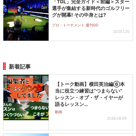
「TGL」完全ガイド＜前編＞スター
選手が集結する新時代のゴルフリー
グが開幕! その中身とは?
プロ・トーナメント 週刊GD
2025.1.20
新着記事
【トーク動画】横田英治編⑥本
当に役立つ練習は“つまらない”
レッスン・オブ・ザ・イヤーが
語るレッスン…
動画
2026.08.06