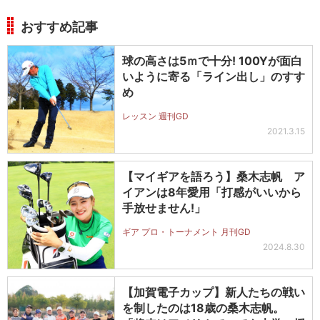
おすすめ記事
球の高さは5ｍで十分! 100Yが面白
いように寄る「ライン出し」のすす
め
レッスン 週刊GD
2021.3.15
【マイギアを語ろう】桑木志帆 ア
イアンは8年愛用「打感がいいから
手放せません!」
ギア プロ・トーナメント 月刊GD
2024.8.30
【加賀電子カップ】新人たちの戦い
を制したのは18歳の桑木志帆。