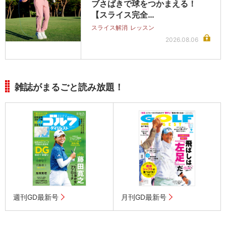
ブさばきで球をつかまえる！
【スライス完全…
スライス解消
レッスン
2026.08.06
雑誌がまるごと読み放題！
週刊GD最新号
月刊GD最新号