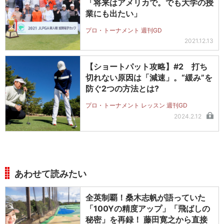
「将来はアメリカで。でも大学の授
業にも出たい」
プロ・トーナメント 週刊GD
2021.12.13
【ショートパット攻略】#2 打ち
切れない原因は「減速」。“緩み”を
防ぐ2つの方法とは?
プロ・トーナメント レッスン 週刊GD
2024.2.12
あわせて読みたい
全英制覇！桑木志帆が語っていた
「100Yの精度アップ」「飛ばしの
秘密」を再録！ 藤田寛之から直接