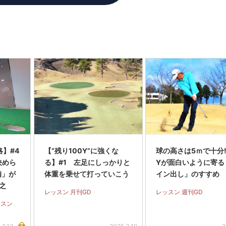
】#4
【“残り100Y”に強くな
球の高さは5ｍで十分! 
決めら
る】#1 左足にしっかりと
Yが面白いように寄る
備」が
体重を乗せて打っていこう
イン出し」のすすめ
寛之
レッスン 月刊GD
レッスン 週刊GD
ッスン