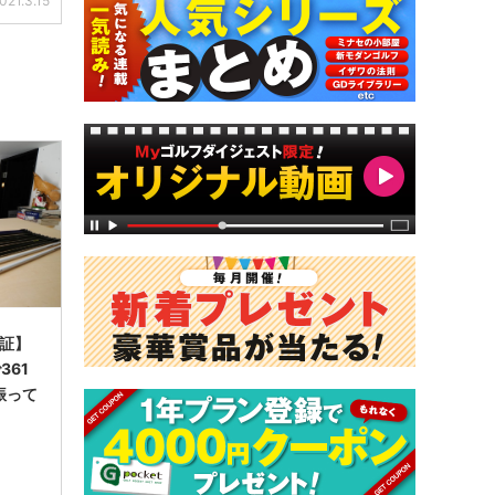
021.3.15
検証】
361
振って