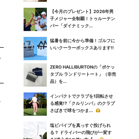
【今月のプレゼント】2026年男
子メジャー全制覇！トゥルーテン
パー「ダイナミック...
猛暑を前に今から準備！ゴルフに
いいクーラーボックスあります!!
し
ZERO HALLIBURTONの「ポケッ
タブル ランドリートート」（非売
品）を...
インパクトでクラブを1回転させ
ス
る感覚!?「クルリンパ」のクラブ
さばきで球をつかま...
塩ビパイプを真っすぐ投げられ
る？ ドライバーの飛びが一変す