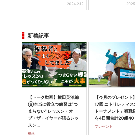
2024.2.12
2025
新着記事
【トーク動画】横田英治編
【今月のプレゼント
⑥本当に役立つ練習は“つ
17回 ニトリレディ
まらない” レッスン・オ
トーナメント」観戦
ブ・ザ・イヤーが語るレッ
を4日間合計20組40
スン…
プレゼント
動画