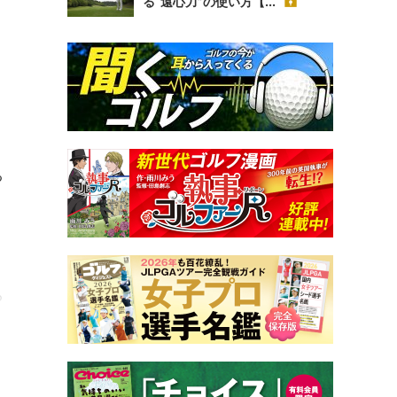
る“遠心力”の使い方【...
る
る