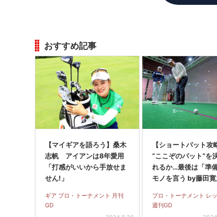
おすすめ記事
【マイギアを語ろう】桑木
【ショートパット攻略
志帆 アイアンは8年愛用
“ここぞのパット”を
「打感がいいから手放せま
れるか…最後は「準
せん!」
モノを言う by藤田
ギア プロ・トーナメント 月刊
プロ・トーナメント レ
GD
週刊GD