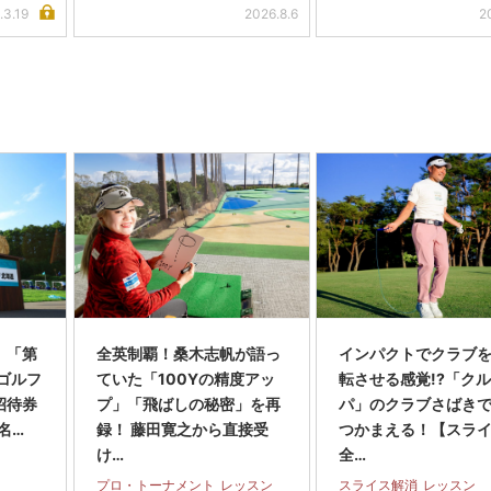
.3.19
2026.8.6
2
】「第
全英制覇！桑木志帆が語っ
インパクトでクラブを
スゴルフ
ていた「100Yの精度アッ
転させる感覚!?「ク
招待券
プ」「飛ばしの秘密」を再
パ」のクラブさばき
名…
録！ 藤田寛之から直接受
つかまえる！【スラ
け…
全…
プロ・トーナメント
レッスン
スライス解消
レッスン