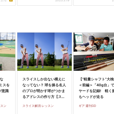
.2.12
2025.3.19
2
くな
スライスしか出ない構えに
【“軽量シャフト”大
ミスを
なってない？ 球を操る名人
＜前編＞「40g台」で
が意識
のプロが明かす球がつかま
ヤードを記録! 軽く
るアドレスの作り方【スラ
もヘッドが走る
イス完全撲滅】＜前編＞
ッスン
スライス解消 レッスン
ギア 週刊GD