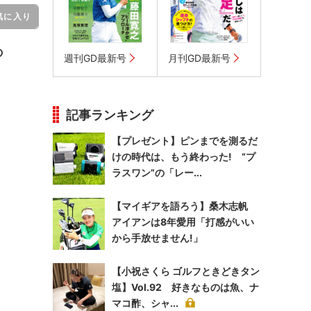
気に入り
の
週刊GD最新号
月刊GD最新号
記事ランキング
【プレゼント】ピンまでを測るだ
けの時代は、もう終わった! “プ
ラスワン”の「レー...
【マイギアを語ろう】桑木志帆
アイアンは8年愛用「打感がいい
から手放せません!」
【小祝さくら ゴルフときどきタン
塩】Vol.92 好きなものは魚、ナ
マコ酢、シャ...