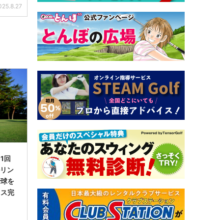
025.8.27
1回
ルリン
で球を
イス完