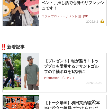
ベント、推し活で心身のリフレッシ
ュです！
コラム プロ・トーナメント 週刊GD
2026.6.2
新着記事
【プレゼント】軸が整う！トッ
ププロも愛用するデサントゴル
フの半袖ポロを1名様に
information
プレゼント
2026.08.08
【トーク動画】横田英治編⑥本
当に役立つ練習は“つまらない”