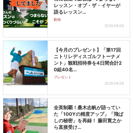
レッスン・オブ・ザ・イヤーが
語るレッスン…
動画
2026.08.06
【今月のプレゼント】「第17回
ニトリレディスゴルフトーナメ
ント」観戦招待券を4日間合計2
0組40名…
プレゼント
2026.08.06
全英制覇！桑木志帆が語ってい
た「100Yの精度アップ」「飛ば
しの秘密」を再録！ 藤田寛之か
ら直接受け…