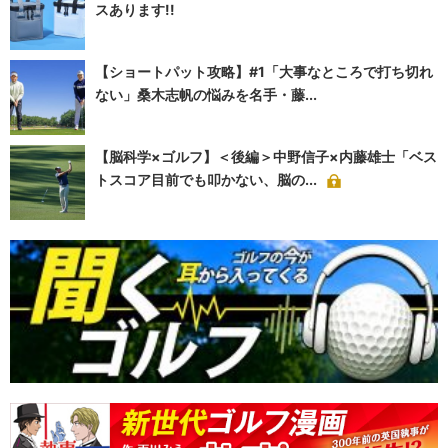
スあります!!
【ショートパット攻略】#1「大事なところで打ち切れ
ない」桑木志帆の悩みを名手・藤...
【脳科学×ゴルフ】＜後編＞中野信子×内藤雄士「ベス
トスコア目前でも叩かない、脳の...