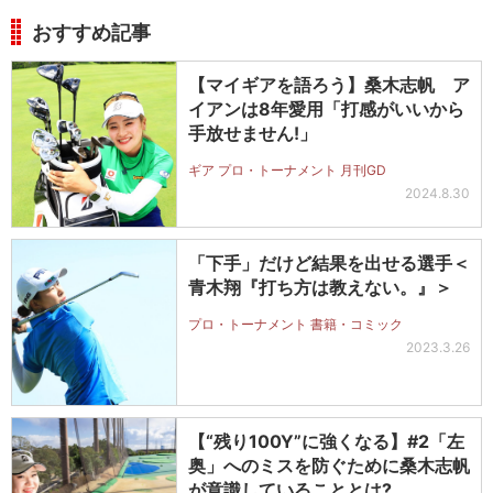
おすすめ記事
【マイギアを語ろう】桑木志帆 ア
イアンは8年愛用「打感がいいから
手放せません!」
ギア プロ・トーナメント 月刊GD
2024.8.30
「下手」だけど結果を出せる選手＜
青木翔『打ち方は教えない。』＞
プロ・トーナメント 書籍・コミック
2023.3.26
【“残り100Y”に強くなる】#2「左
奥」へのミスを防ぐために桑木志帆
が意識していることとは?