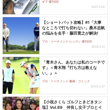
ギア 週刊GD
2021.5.24
【ショートパット攻略】#1「大事
なところで打ち切れない」桑木志帆
の悩みを名手・藤田寛之が解決!
プロ・トーナメント レッスン 週刊GD
2024.2.12
「青木さん、あなたは私のコーチで
す」＜青木翔『打ち方は教えな
い。』＞
プロ・トーナメント 書籍・コミック
2023.3.27
【小祝さくら ゴルフときどきタン
塩】Vol.89 仲良し女子プロとイ